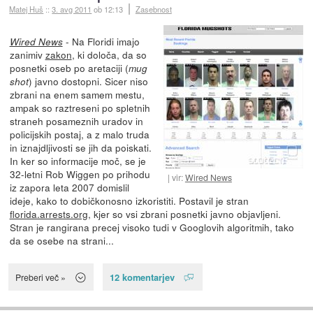
Matej Huš
::
3. avg 2011
ob 12:13
Zasebnost
- Na Floridi imajo
Wired News
zanimiv
zakon
, ki določa, da so
posnetki oseb po aretaciji (
mug
) javno dostopni. Sicer niso
shot
zbrani na enem samem mestu,
ampak so raztreseni po spletnih
straneh posameznih uradov in
policijskih postaj, a z malo truda
in iznajdljivosti se jih da poiskati.
In ker so informacije moč, se je
32-letni Rob Wiggen po prihodu
vir:
Wired News
iz zapora leta 2007 domislil
ideje, kako to dobičkonosno izkoristiti. Postavil je stran
florida.arrests.org
, kjer so vsi zbrani posnetki javno objavljeni.
Stran je rangirana precej visoko tudi v Googlovih algoritmih, tako
da se osebe na strani...
12 komentarjev
Preberi več »