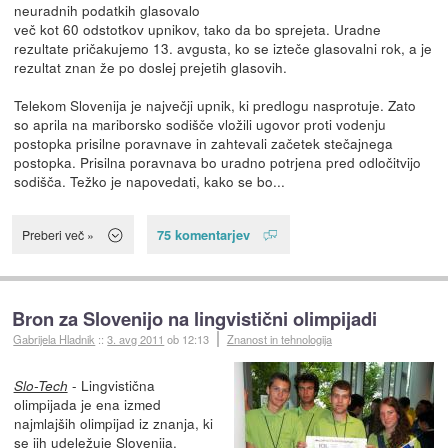
neuradnih podatkih glasovalo
več kot 60 odstotkov upnikov, tako da bo sprejeta. Uradne
rezultate pričakujemo 13. avgusta, ko se izteče glasovalni rok, a je
rezultat znan že po doslej prejetih glasovih.
Telekom Slovenija je največji upnik, ki predlogu nasprotuje. Zato
so aprila na mariborsko sodišče vložili ugovor proti vodenju
postopka prisilne poravnave in zahtevali začetek stečajnega
postopka. Prisilna poravnava bo uradno potrjena pred odločitvijo
sodišča. Težko je napovedati, kako se bo...
75 komentarjev
Preberi več »
Bron za Slovenijo na lingvistični olimpijadi
Gabrijela Hladnik
::
3. avg 2011
ob 12:13
Znanost in tehnologija
- Lingvistična
Slo-Tech
olimpijada je ena izmed
najmlajših olimpijad iz znanja, ki
se jih udeležuje Slovenija.