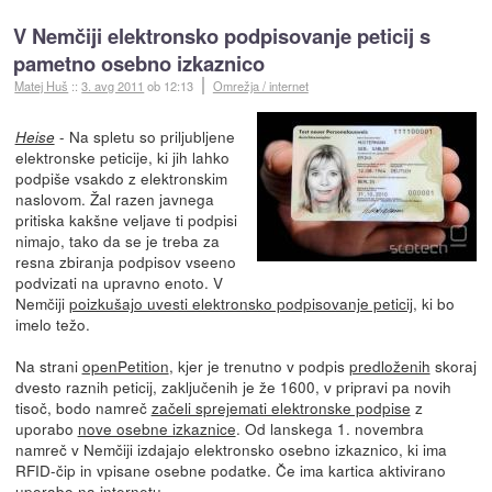
V Nemčiji elektronsko podpisovanje peticij s
pametno osebno izkaznico
Matej Huš
::
3. avg 2011
ob 12:13
Omrežja / internet
- Na spletu so priljubljene
Heise
elektronske peticije, ki jih lahko
podpiše vsakdo z elektronskim
naslovom. Žal razen javnega
pritiska kakšne veljave ti podpisi
nimajo, tako da se je treba za
resna zbiranja podpisov vseeno
podvizati na upravno enoto. V
Nemčiji
poizkušajo uvesti elektronsko podpisovanje peticij
, ki bo
imelo težo.
Na strani
openPetition
, kjer je trenutno v podpis
predloženih
skoraj
dvesto raznih peticij, zaključenih je že 1600, v pripravi pa novih
tisoč, bodo namreč
začeli sprejemati elektronske podpise
z
uporabo
nove osebne izkaznice
. Od lanskega 1. novembra
namreč v Nemčiji izdajajo elektronsko osebno izkaznico, ki ima
RFID-čip in vpisane osebne podatke. Če ima kartica aktivirano
uporabo na internetu,...