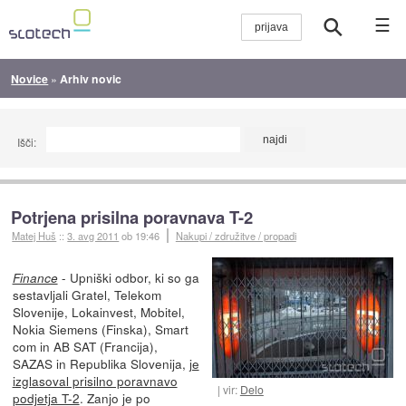
☰
Novice
»
Arhiv novic
Išči:
Potrjena prisilna poravnava T-2
Matej Huš
::
3. avg 2011
ob 19:46
Nakupi / združitve / propadi
- Upniški odbor, ki so ga
Finance
sestavljali Gratel, Telekom
Slovenije, Lokainvest, Mobitel,
Nokia Siemens (Finska), Smart
com in AB SAT (Francija),
SAZAS in Republika Slovenija,
je
izglasoval prisilno poravnavo
vir:
Delo
podjetja T-2
. Zanjo je po