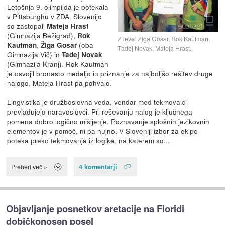
Letošnja 9. olimpijda je potekala
v Pittsburghu v ZDA. Slovenijo
so zastopali
Mateja Hrast
(Gimnazija Bežigrad),
Rok
Z leve: Žiga Gosar, Rok Kaufman,
,
(oba
Kaufman
Žiga Gosar
Tadej Novak, Mateja Hrast.
Gimnazija Vič) in
Tadej Novak
(Gimnazija Kranj). Rok Kaufman
je osvojil bronasto medaljo in priznanje za najboljšo rešitev druge
naloge, Mateja Hrast pa pohvalo.
Lingvistika je družboslovna veda, vendar med tekmovalci
prevladujejo naravoslovci. Pri reševanju nalog je ključnega
pomena dobro logično mišljenje. Poznavanje splošnih jezikovnih
elementov je v pomoč, ni pa nujno. V Sloveniji izbor za ekipo
poteka preko tekmovanja iz logike, na katerem so...
4 komentarji
Preberi več »
Objavljanje posnetkov aretacije na Floridi
dobičkonosen posel