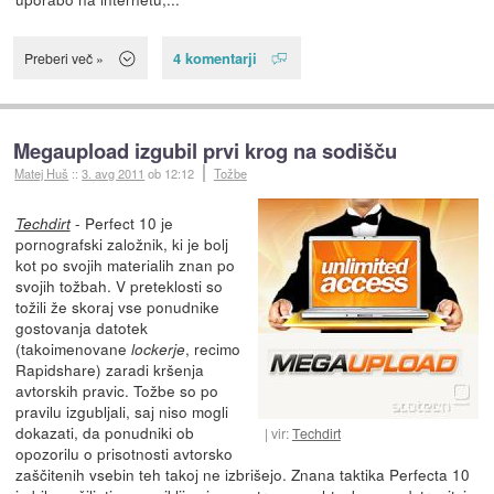
4 komentarji
Preberi več »
Megaupload izgubil prvi krog na sodišču
Matej Huš
::
3. avg 2011
ob 12:12
Tožbe
- Perfect 10 je
Techdirt
pornografski založnik, ki je bolj
kot po svojih materialih znan po
svojih tožbah. V preteklosti so
tožili že skoraj vse ponudnike
gostovanja datotek
(takoimenovane
, recimo
lockerje
Rapidshare) zaradi kršenja
avtorskih pravic. Tožbe so po
pravilu izgubljali, saj niso mogli
dokazati, da ponudniki ob
vir:
Techdirt
opozorilu o prisotnosti avtorsko
zaščitenih vsebin teh takoj ne izbrišejo. Znana taktika Perfecta 10