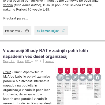
je bila pošiljati pomanjkljive in neustrezne zahtevke po odstranitvi
vsebin
(
), ki so jih ponudniki seveda zavrnili,
take down notice
nakar je Perfect 10 veselo tožil.
Preobrat pa se...
12 komentarjev
Preberi več »
V operaciji Shady RAT v zadnjih petih letih
napadenih več deset organizacij
Matej Huš
::
3. avg 2011
ob 12:12
Varnost
- Dmitri Alperovitch iz
CNet
McAfee Labs je objavil zanimivo
poročilo o aktivnosti internetnih
napadov na podjetja in
organizacije v zadnjih petih letih.
Ugotavlja, da so napadi, o
katerih smo poročali v zadnjih
mesecih (bodisi izolirani incidenti