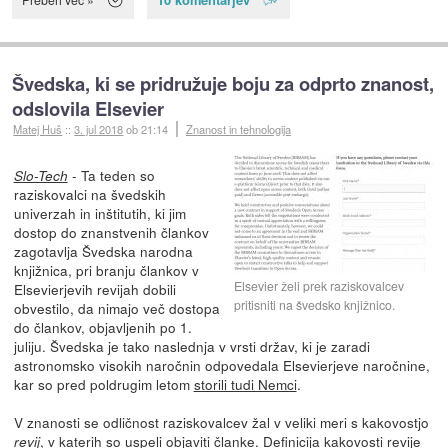
Švedska, ki se pridružuje boju za odprto znanost,
odslovila Elsevier
Matej Huš
::
3. jul 2018
ob 21:14
Znanost in tehnologija
- Ta teden so
Slo-Tech
raziskovalci na švedskih
univerzah in inštitutih, ki jim
dostop do znanstvenih člankov
zagotavlja Švedska narodna
knjižnica, pri branju člankov v
Elsevier želi prek raziskovalcev
Elsevierjevih revijah dobili
pritisniti na švedsko knjižnico.
obvestilo, da nimajo več dostopa
do člankov, objavljenih po 1.
juliju. Švedska je tako naslednja v vrsti držav, ki je zaradi
astronomsko visokih naročnin odpovedala Elsevierjeve naročnine,
kar so pred poldrugim letom
storili tudi Nemci
.
V znanosti se odličnost raziskovalcev žal v veliki meri s kakovostjo
, v katerih so uspeli objaviti članke. Definicija kakovosti revije
revij