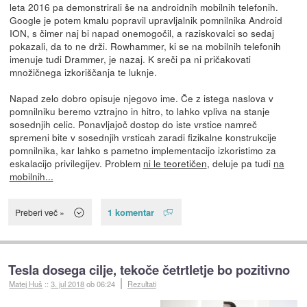
leta 2016 pa demonstrirali še na androidnih mobilnih telefonih.
Google je potem kmalu popravil upravljalnik pomnilnika Android
ION, s čimer naj bi napad onemogočil, a raziskovalci so sedaj
pokazali, da to ne drži. Rowhammer, ki se na mobilnih telefonih
imenuje tudi Drammer, je nazaj. K sreči pa ni pričakovati
množičnega izkoriščanja te luknje.
Napad zelo dobro opisuje njegovo ime. Če z istega naslova v
pomnilniku beremo vztrajno in hitro, to lahko vpliva na stanje
sosednjih celic. Ponavljajoč dostop do iste vrstice namreč
spremeni bite v sosednjih vrsticah zaradi fizikalne konstrukcije
pomnilnika, kar lahko s pametno implementacijo izkoristimo za
eskalacijo privilegijev. Problem
ni le teoretičen
, deluje pa tudi
na
mobilnih...
1 komentar
Preberi več »
Tesla dosega cilje, tekoče četrtletje bo pozitivno
Matej Huš
::
3. jul 2018
ob 06:24
Rezultati