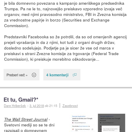
je bila domnevno povezana s kampanjo ameriškega predsednika
Trumpa. Pa ne le to, najnovejšo preiskavo vzporedno izvaja več
organov, med njimi pravosodno ministrstvo, FBI in Zvezna komisija
za vrednostne papirje in borzo (Securities and Exchange
Commission).
Predstavniki Facebooka so že potrdili, da so od omenjenih agencij
prejeli vprašanja in da z njimi, kot tudi z organi drugih držav,
dosledno sodelujejo. Podjetje pa je sicer že vse od marca v
preiskavi s strani Zvezne komisije za trgovanje (Federal Trade
Commission), ki preiskuje morebitno oškodovanje...
4 komentarji
Preberi več »
Et tu, Gmail?*
Dare Hriberšek
::
3. jul 2018
ob 21:15
Zasebnost
-
The Wall Street Journal
Svetovni mediji so se te dni
razpisali
o domnevnem