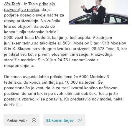
- Iz Tesle
prihajajo
Slo-Tech
razveseljive novice
, da je
podjetje doseglo svoje načrte za
obseg proizvodnje. Na začetku
leta so obljubili, da bodo do
konca junija tedensko izdelali
5000 vozil Tesla Model 3, kar jim je tudi uspelo. V zadnjem
junijskem tednu so tako izdelali 5031 Modelov 3 ter 1913 Modelov
S in X. Skupno so v drugem kvartalu proizvedli 28.578 Tesel 3, kar
je trikrat več kot
v prvem letošnjem trimesečju
. Proizvodnja
starejših modelov S in X je s 24.761 enotami ostala
nespremenjena.
Do konca avgusta lahko pričakujemo že 6000 Modelov 3
tedensko, do konca četrtletja pa 10.000 na teden. Še
pomembnejša je vest, da je za tretji kvartal končno načrtovan
pozitiven denarni tok in po dveh letih tudi dobiček. Tesla je že
postavila vzorec, ki se ponavlja. Ko predstavijo nov model, nekaj
četrtletij...
82 komentarjev
Preberi več »