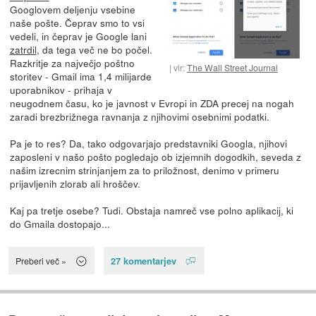
Googlovem deljenju vsebine
naše pošte. Čeprav smo to vsi
vedeli, in čeprav je Google lani
zatrdil
, da tega več ne bo počel.
Razkritje za največjo poštno
vir:
The Wall Street Journal
storitev - Gmail ima 1,4 milijarde
uporabnikov - prihaja v
neugodnem času, ko je javnost v Evropi in ZDA precej na nogah
zaradi brezbrižnega ravnanja z njihovimi osebnimi podatki.
Pa je to res? Da, tako odgovarjajo predstavniki Googla, njihovi
zaposleni v našo pošto pogledajo ob izjemnih dogodkih, seveda z
našim izrecnim strinjanjem za to priložnost, denimo v primeru
prijavljenih zlorab ali hroščev.
Kaj pa tretje osebe? Tudi. Obstaja namreč vse polno aplikacij, ki
do Gmaila dostopajo...
27 komentarjev
Preberi več »