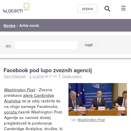
☰
Novice
»
Arhiv novic
Išči:
Facebook pod lupo zveznih agencij
Dare Hriberšek
::
3. jul 2018
ob 21:15
Ostale najave
- Zvezna
Washington Post
preiskava
afere Cambridge
Analytica
se je zdaj razširila še
na vlogo samega Facebooka,
poroča
časnik Washington Post.
Agentje so namreč doslej
vir:
Washington Post
pregledovali le poslovanje
Cambridge Analytica, družbe, ki