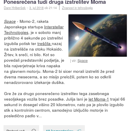
Ponesrečena tudi druga izstrelitev Moma
Dare Hriberšek
::
3. jul 2018
ob 21:14
Znanost in tehnologija
- Momo-2, raketa
Space
Japonskega startupa
Interstellar
Technologies
, je v soboto manj
približno 4 sekunde po izstrelitvi
izgubila potisk ter
treščila
nazaj
na izstrelišče na otoku Hokaido.
Žrtev, k sreči, ni bilo. Kot so
povedali predstavniki podjetja, je
vir:
Space
bila najverjetneje kriva napaka
na glavnem motorju. Moma-2 bi sicer morali izstreliti že pred
dvema mesecema, a so misijo preložili, potem ko so odkrili
nenadzorovano iztekanje dušika.
Gre že za drugo ponesrečeno izstrelitev tega zasebnega
vesoljskega vozila brez posadke. Julija lani je
let Moma-1
trajal 66
sekund in dosegel višino 20 kilometrov, nato pa je plovilo izgubilo
stik s kontrolnim centrom, samodejno izključilo motorje in
posledično padlo v...
10 komentarjev
Preberi več »