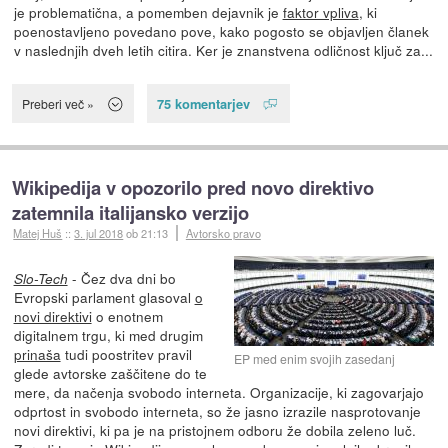
je problematična, a pomemben dejavnik je
faktor vpliva
, ki
poenostavljeno povedano pove, kako pogosto se objavljen članek
v naslednjih dveh letih citira. Ker je znanstvena odličnost ključ za...
75 komentarjev
Preberi več »
Wikipedija v opozorilo pred novo direktivo
zatemnila italijansko verzijo
Matej Huš
::
3. jul 2018
ob 21:13
Avtorsko pravo
- Čez dva dni bo
Slo-Tech
Evropski parlament glasoval
o
novi direktivi
o enotnem
digitalnem trgu, ki med drugim
prinaša
tudi poostritev pravil
EP med enim svojih zasedanj
glede avtorske zaščitene do te
mere, da načenja svobodo interneta. Organizacije, ki zagovarjajo
odprtost in svobodo interneta, so že jasno izrazile nasprotovanje
novi direktivi, ki pa je na pristojnem odboru že dobila zeleno luč.