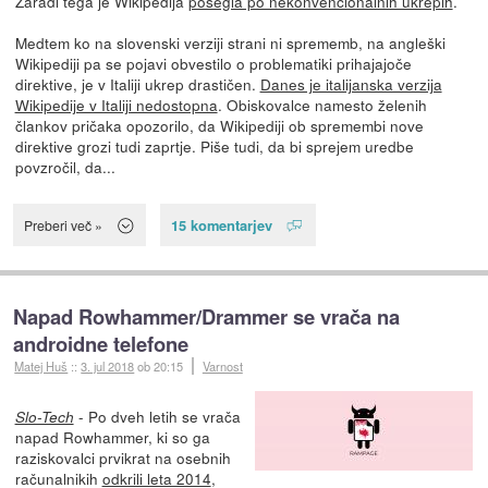
Zaradi tega je Wikipedija
posegla po nekonvencionalnih ukrepih
.
Medtem ko na slovenski verziji strani ni sprememb, na angleški
Wikipediji pa se pojavi obvestilo o problematiki prihajajoče
direktive, je v Italiji ukrep drastičen.
Danes je italijanska verzija
Wikipedije v Italiji nedostopna
. Obiskovalce namesto želenih
člankov pričaka opozorilo, da Wikipediji ob spremembi nove
direktive grozi tudi zaprtje. Piše tudi, da bi sprejem uredbe
povzročil, da...
15 komentarjev
Preberi več »
Napad Rowhammer/Drammer se vrača na
androidne telefone
Matej Huš
::
3. jul 2018
ob 20:15
Varnost
- Po dveh letih se vrača
Slo-Tech
napad Rowhammer, ki so ga
raziskovalci prvikrat na osebnih
računalnikih
odkrili leta 2014
,