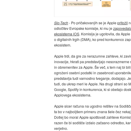
Slo-Tech
- Po pričakovanjih se je Apple
pritožil
n
odločitev Evropske komisije, ki mu je
zapovedala
ekosistema iOS
. Komisija je ugotovila, da Apple 
o digitalnih trgih (DMA), ko pred konkurenco zap
ekosistem.
Apple trdi, da gre za nerazumne zahteve, ki zavi
inovacije, hkrati pa predstavljajo nesorazmerne 
in obremenitev za Apple. Še več, s tem naj bi bili
ogroženi osebni podatki in zasebnost uporabniko
predstavlja tudi varnostno tveganje, dodajajo. Jez
tudi, da ukrep meri le Apple. Na drugi strani so M
Google, Spotify in konkurenca, ki si obetajo dos
Applovega ekosistema.
Apple sicer računa na ugodno rešitev na Sodišč
ta bo v najboljšem primeru znana šele čez nekaj 
Dotlej bo moral Apple spoštovati zahteve Komisi
razen če bi sodišče izdalo začasno odredbo, kar 
verjetno.