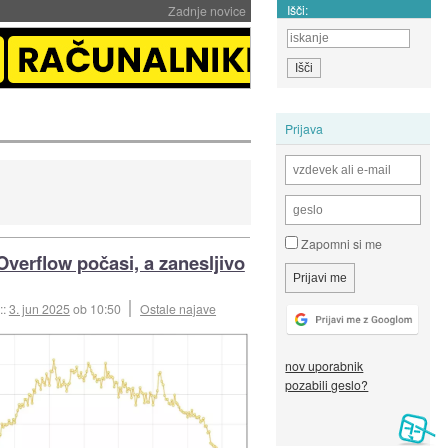
Išči:
Zadnje novice
Prijava
Zapomni si me
Overflow počasi, a zanesljivo
::
3. jun 2025
ob 10:50
Ostale najave
nov uporabnik
pozabili geslo?