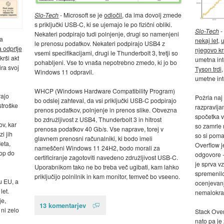
Slo-Tech
- Microsoft se je
odločil
, da ima dovolj zmede
s priključki USB-C, ki se ujemajo le po fizični obliki.
Slo-Tech
-
Nekateri podpirajo tudi polnjenje, drugi so namenjeni
a
nekaj let
,
u
le prenosu podatkov. Nekateri podpirajo USB4 z
 odprtje
njegovo kr
vsemi specifikacijami, drugi le Thunderbolt 3, tretji so
krši akt
umetna int
pohabljeni. Vse to vnaša nepotrebno zmedo, ki jo bo
ira svoj
Tyson trdi
Windows 11 odpravil.
umetne int
WHCP (Windows Hardware Compatibility Program)
rajo
Požrla naj
bo odslej zahteval, da vsi priključki USB-C podpirajo
stroške
razpravlja
prenos podatkov, polnjenje in prenos slike. Obvezna
spočetka v
bo združljivost z USB4, Thunderbolt 3 in hitrost
v, kar
so zamrle 
prenosa podatkov 40 Gb/s. Vse naprave, torej v
i jih
so si poma
glavnem prenosni računalniki, ki bodo imeli
eta,
Overflow j
nameščeni Windows 11 24H2, bodo morali za
top do
odgovore -
certificiranje zagotoviti navedeno združljivost USB-C.
je sprva v
Uporabnikom tako ne bo treba več ugibati, kam lahko
spremenilo
priključijo polnilnik in kam monitor, temveč bo vseeno.
u EU, a
ocenjevanj
let.
nemalokrat
je,
13 komentarjev
ni zelo
Stack Over
nato pa je