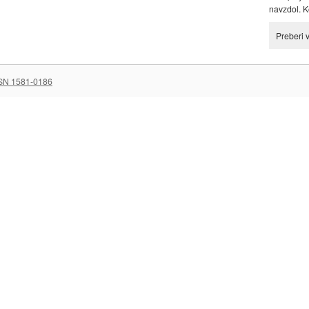
navzdol. Ko
Preberi 
SN 1581-0186