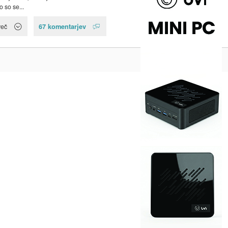
 so se...
67 komentarjev
več
Na vrh ^