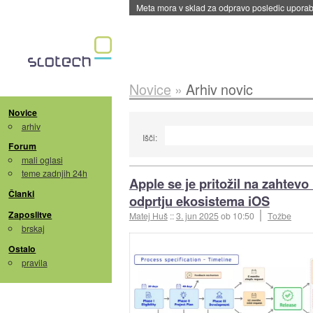
Meta mora v sklad za odpravo posledic uporabe
Novice
»
Arhiv novic
Novice
arhiv
Išči:
Forum
mali oglasi
teme zadnjih 24h
Apple se je pritožil na zahtevo
Članki
odprtju ekosistema iOS
Zaposlitve
Matej Huš
::
3. jun 2025
ob 10:50
Tožbe
brskaj
Ostalo
pravila