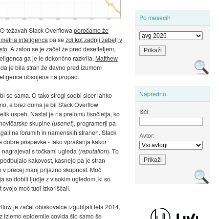
Po mesecih
 O težavah Stack Overflowa
poročamo že
metna inteligenca
pa se
zdi kot zadnji žebelj v
sto
. A zaton se je začel že pred desetletjem,
eligenca ga je le dokončno razkrila.
Matthew
, da je bila stran že davno pred izumom
eligence obsojena na propad.
Napredno
 bi se sama. O tako strogi sodbi sicer lahko
mo, a brez doma je bil Stack Overflow
Išči:
elik uspeh. Nastal je na prelomu tisočletja, ko
novičarske skupine (
usenet
), programerji pa
gali na forumih in namenskih straneh. Stack
Avtor:
e dobre prispevke - tako vprašanja kakor
 nagrajeval s točkami ugleda (
reputation
). To
zpodbujalo kakovost, kasneje pa je stran
 v precej manj prijazno skupnost. Moč
a so dobili ljudje z visokim ugledom, ki so
 svojo moč tudi izkoriščali.
flow je začel obiskovalce izgubljati leta 2014,
 z izjemo epidemije covida šlo samo še