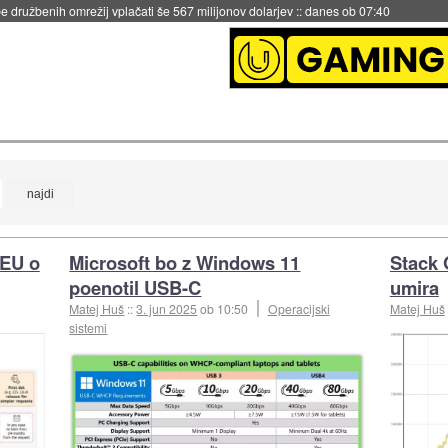
 družbenih omrežij vplačati še 567 milijonov dolarjev
::
danes ob 07:40
 EU o
Microsoft bo z Windows 11
Stack 
poenotil USB-C
umira
Matej Huš
::
3. jun 2025
ob 10:50
Operacijski
Matej Huš
sistemi