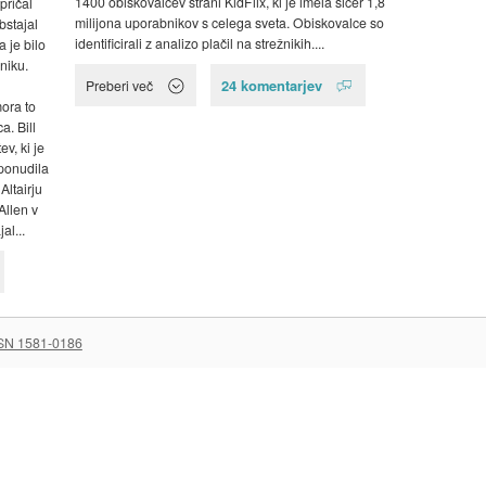
1400 obiskovalcev strani KidFlix, ki je imela sicer 1,8
pričal
milijona uporabnikov s celega sveta. Obiskovalce so
bstajal
identificirali z analizo plačil na strežnikih....
a je bilo
rniku.
24 komentarjev
Preberi več
ora to
a. Bill
v, ki je
ponudila
Altairju
Allen v
al...
SN 1581-0186