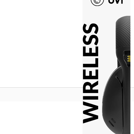
Na vrh ^