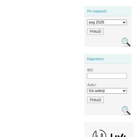
Po mesecih
Napredno
Išči:
Avtor: