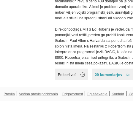
računalniških revij, s ceno 439 dolarjev pa je pre
domače uporabnike. A imel je problem: zanj ni o
noben višjenivojski programski jezik, upravljati g
moč le s stikali na sprednji strani ali s kodo v zbi
Direktor podjetja MITS Ed Roberts je vedel, da m
pomanjkljivost rešiti, preden ga prehiti konkurenc
Gates in Paul Allen s Harvarda sta ponudila rešite
sploh nista imela. Na sestanku z Robertsom sta 
interpreter za programski jezik BASIC, ki teče na 
8800. Robertsa je zamisel pritegnila, a Gates in 
resnici nista imela česa pokazati. BASIC je obstaj
29 komentarjev
Preberi več
Pravila
Večina pravic pridržanih
Odgovornost
Oglaševanje
Kontakt
IS