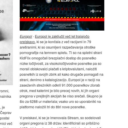
Europol
-
Europol je zaključil več let trajajočo
preiskavo
, ki se je končala z več racijami in 79
aretiranimi, ki so osumljeni razpečevanja otroške
pornografije na temnem spletu. Ti so na spletni strani
KidFlix omogočali brezplačni dostop do posnetko
nizke ločljivosti, za visokoločljivostne posnetke pa so
morali obiskovalci plačati s kriptovalutami, naložiti
posnetkih iz svojih zbirk ali kako drugače pomagati na
strani, denimo s katalogizacijo. Europol je v raciji na
zaseženih strežnikih odkril 91.000 posnetkov zlorab
otrok, med katerimi je bilo precej novih, ki jih organi
gromni,
pregona v prejšnjih akcijah še niso srečali. Skupno je
nalnika
šlo za 6288 ur materiala; vsako uro so uporabniki na
platformo naložili tri do štiri nove posnetke.
 je
. Čeprav
V preiskavi, ki se je imenovala Stream, so sodelovali
 postal
organi pregona iz 38 držav. Identificirali so približno
nici več