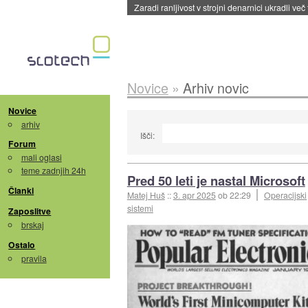
Zaradi ranljivost v strojni denarnici ukradli več
Novice
»
Arhiv novic
Novice
arhiv
Išči:
Forum
mali oglasi
teme zadnjih 24h
Pred 50 leti je nastal Microsoft
Članki
Matej Huš
::
3. apr 2025
ob 22:29
Operacijski
sistemi
Zaposlitve
brskaj
Ostalo
pravila