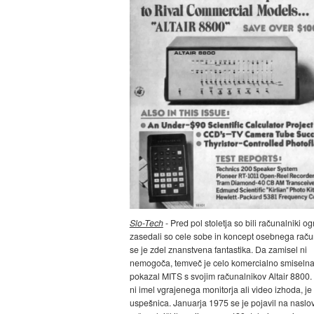
Slo-Tech
- Pred pol stoletja so bili računalniki o
zasedali so cele sobe in koncept osebnega raču
se je zdel znanstvena fantastika. Da zamisel ni
nemogoča, temveč je celo komercialno smiselna,
pokazal MITS s svojim računalnikov Altair 8800
ni imel vgrajenega monitorja ali video izhoda, je
uspešnica. Januarja 1975 se je pojavil na naslov