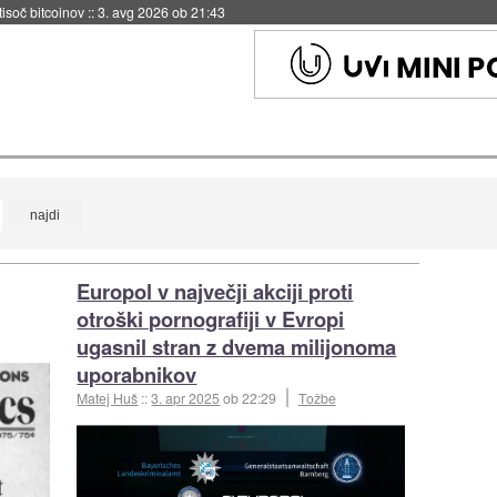
 tisoč bitcoinov
::
3. avg 2026 ob 21:43
Europol v največji akciji proti
otroški pornografiji v Evropi
ugasnil stran z dvema milijonoma
uporabnikov
Matej Huš
::
3. apr 2025
ob 22:29
Tožbe