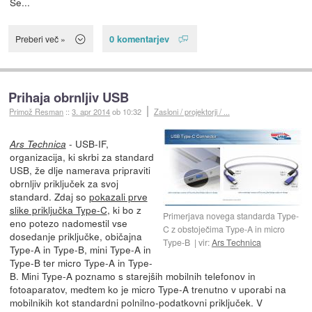
Še...
0 komentarjev
Preberi več »
Prihaja obrnljiv USB
Primož Resman
::
3. apr 2014
ob 10:32
Zasloni / projektorji / ...
- USB-IF,
Ars Technica
organizacija, ki skrbi za standard
USB, že dlje namerava pripraviti
obrnljiv priključek za svoj
standard. Zdaj so
pokazali prve
slike priključka Type-C
, ki bo z
Primerjava novega standarda Type-
eno potezo nadomestil vse
C z obstoječima Type-A in micro
dosedanje priključke, običajna
Type-B
vir:
Ars Technica
Type-A in Type-B, mini Type-A in
Type-B ter micro Type-A in Type-
B. Mini Type-A poznamo s starejših mobilnih telefonov in
fotoaparatov, medtem ko je micro Type-A trenutno v uporabi na
mobilnikih kot standardni polnilno-podatkovni priključek. V