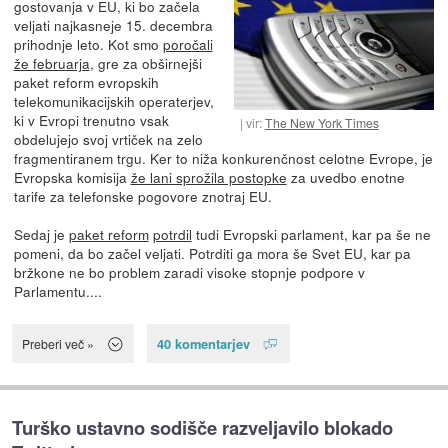
gostovanja v EU, ki bo začela
veljati najkasneje 15. decembra
prihodnje leto. Kot smo
poročali
že februarja
, gre za obširnejši
paket reform evropskih
telekomunikacijskih operaterjev,
ki v Evropi trenutno vsak
vir:
The New York Times
obdelujejo svoj vrtiček na zelo
fragmentiranem trgu. Ker to niža konkurenčnost celotne Evrope, je
Evropska komisija
že lani sprožila postopke
za uvedbo enotne
tarife za telefonske pogovore znotraj EU.
Sedaj je
paket reform
potrdil
tudi Evropski parlament, kar pa še ne
pomeni, da bo začel veljati. Potrditi ga mora še Svet EU, kar pa
bržkone ne bo problem zaradi visoke stopnje podpore v
Parlamentu....
40 komentarjev
Preberi več »
Turško ustavno sodišče razveljavilo blokado