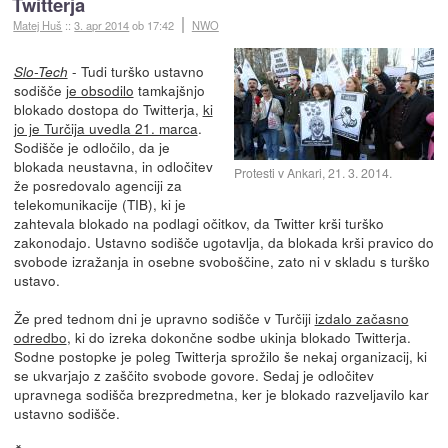
Twitterja
Matej Huš
::
3. apr 2014
ob 17:42
NWO
- Tudi turško ustavno
Slo-Tech
sodišče
je obsodilo
tamkajšnjo
blokado dostopa do Twitterja,
ki
jo je Turčija uvedla 21. marca
.
Sodišče je odločilo, da je
blokada neustavna, in odločitev
Protesti v Ankari, 21. 3. 2014.
že posredovalo agenciji za
telekomunikacije (TIB), ki je
zahtevala blokado na podlagi očitkov, da Twitter krši turško
zakonodajo. Ustavno sodišče ugotavlja, da blokada krši pravico do
svobode izražanja in osebne svoboščine, zato ni v skladu s turško
ustavo.
Že pred tednom dni je upravno sodišče v Turčiji
izdalo začasno
odredbo
, ki do izreka dokončne sodbe ukinja blokado Twitterja.
Sodne postopke je poleg Twitterja sprožilo še nekaj organizacij, ki
se ukvarjajo z zaščito svobode govore. Sedaj je odločitev
upravnega sodišča brezpredmetna, ker je blokado razveljavilo kar
ustavno sodišče.