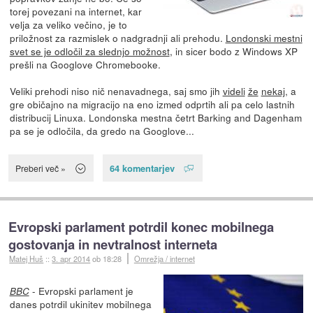
torej povezani na internet, kar
velja za veliko večino, je to
priložnost za razmislek o nadgradnji ali prehodu.
Londonski mestni
svet se je odločil za slednjo možnost
, in sicer bodo z Windows XP
prešli na Googlove Chromebooke.
Veliki prehodi niso nič nenavadnega, saj smo jih
videli
že
nekaj
, a
gre običajno na migracijo na eno izmed odprtih ali pa celo lastnih
distribucij Linuxa. Londonska mestna četrt Barking and Dagenham
pa se je odločila, da gredo na Googlove...
64 komentarjev
Preberi več »
Evropski parlament potrdil konec mobilnega
gostovanja in nevtralnost interneta
Matej Huš
::
3. apr 2014
ob 18:28
Omrežja / internet
- Evropski parlament je
BBC
danes potrdil ukinitev mobilnega