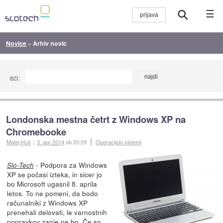
☰
Novice
»
Arhiv novic
Išči:
Londonska mestna četrt z Windows XP na
Chromebooke
Matej Huš
::
3. apr 2014
ob 20:29
Operacijski sistemi
- Podpora za Windows
Slo-Tech
XP se počasi izteka, in sicer jo
bo Microsoft ugasnil 8. aprila
letos. To ne pomeni, da bodo
računalniki z Windows XP
prenehali delovati, le varnostnih
popravkov zanje ne bo. Če so