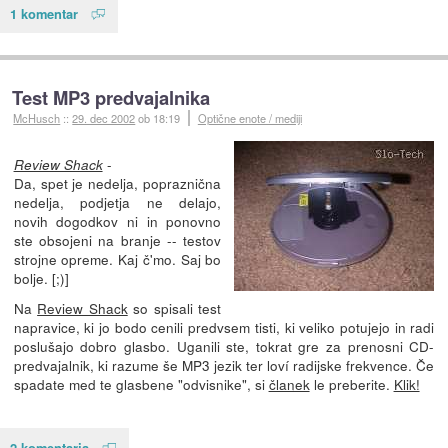
1 komentar
Test MP3 predvajalnika
McHusch
::
29. dec 2002
ob 18:19
Optične enote / mediji
-
Review Shack
Da, spet je nedelja, popraznična
nedelja, podjetja ne delajo,
novih dogodkov ni in ponovno
ste obsojeni na branje -- testov
strojne opreme. Kaj č'mo. Saj bo
bolje. [;)]
Na
Review Shack
so spisali test
napravice, ki jo bodo cenili predvsem tisti, ki veliko potujejo in radi
poslušajo dobro glasbo. Uganili ste, tokrat gre za prenosni CD-
predvajalnik, ki razume še MP3 jezik ter loví radijske frekvence. Če
spadate med te glasbene "odvisnike", si
članek
le preberite.
Klik!
2 komentarja