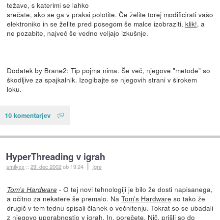
težave, s katerimi se lahko
srečate, ako se ga v praksi polotite. Če želite torej modificirati vašo
elektroniko in se želite pred posegom še malce izobraziti,
klik!
, a
ne pozabite, največ še vedno veljajo izkušnje.
Dodatek by Brane2: Tip pojma nima. Še več, njegove "metode" so
škodljive za spajkalnik. Izogibajte se njegovih strani v širokem
loku.
10 komentarjev
HyperThreading v igrah
smilyxx
::
29. dec 2002
ob 19:24
Igre
- O tej novi tehnologiji je bilo že dosti napisanega,
Tom's Hardware
a očitno za nekatere še premalo. Na
Tom's Hardware
so tako že
drugič v tem tednu spisali članek o večnitenju. Tokrat so se ubadali
z njegovo uporabnostjo
v igrah
. In, porečete. Nič, prišli so do