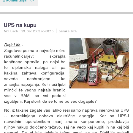
UPS na kupu
McHusch
::
29. dec 2002
ob 08:15
oznake:
N/A
-
Digit Life
Zagotovo poznate največjo môro
računalničarjev; skorajda
končnano opravilo, pa najsi bo
to diplomska naloga ali pa
kakšna zahteva konfiguracija,
seveda neshranjeno, ko
zmanjka napajanja. Ker naši ljubi
mlinčki še vedno najraje hranijo
vse v RAM, so vsi podatki
izgubljeni. Kaj storiti da se to ne bo več dogajalo?
No, iz takšne zagate vas lahko reši samo naprava imenovana UPS
-- neprekinjena dobava električne energije. Ker so UPS-i
navadnim uporabnikom manj znane komponente, predstavlja
njihov nakup določeno težavo, saj ne vedo kaj kupiti in na kaj biti
pozorni. Da bi bilo takšnih težav manj, so na
DigitLife
spisali