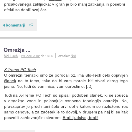
pričakovanega zaključka; v igrah je bilo manj zatikanja in posebni
efekti so dobili svoj čar.
4 komentarji
Omrežja ...
McHusch
::
29. dec 2002
ob 18:36
oznake:
N/A
-
X-Treme PC Tech
O omrežni tematiki smo že poročali oz. ima Slo-Tech celo objavljen
članek
na to temo, tako da bi vam morale biti stvari okrog tega
jasne. No, tudi če vam niso, vam oprostimo. [:D]
Tudi na
X-Treme PC Tech
so spisali podoben članek, ki se spušča
v omrežne vode in pojasnjuje osnovno topologijo omrežja. No,
pravzaprav je pred nami šele prvi del v katerem so razložene res
samo osnove, a za začetek je to dovolj, v drugem pa naj bi se itak
posvetili zahtevnejšim stvarem.
Brati ljudstvo, brati!