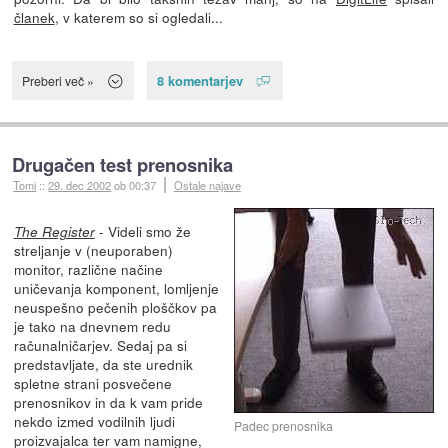
članek
, v katerem so si ogledali...
8 komentarjev
Preberi več »
Drugačen test prenosnika
Tomi
::
29. dec 2002
ob 00:37
Ostale najave
- Videli smo že
The Register
streljanje v (neuporaben)
monitor, različne načine
uničevanja komponent, lomljenje
neuspešno pečenih ploščkov pa
je tako na dnevnem redu
računalničarjev. Sedaj pa si
predstavljate, da ste urednik
spletne strani posvečene
prenosnikov in da k vam pride
nekdo izmed vodilnih ljudi
Padec prenosnika
proizvajalca ter vam namigne,