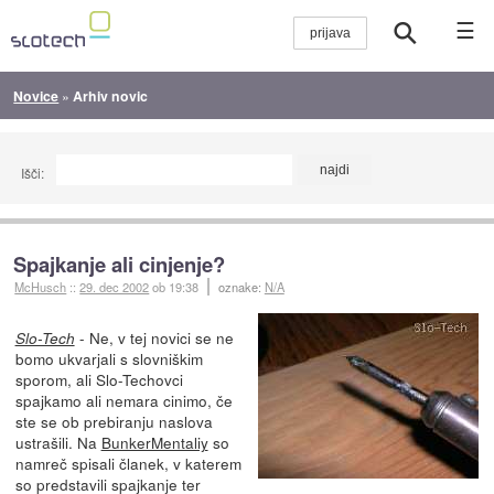
☰
Novice
»
Arhiv novic
Išči:
Spajkanje ali cinjenje?
McHusch
::
29. dec 2002
ob 19:38
oznake:
N/A
- Ne, v tej novici se ne
Slo-Tech
bomo ukvarjali s slovniškim
sporom, ali Slo-Techovci
spajkamo ali nemara cinimo, če
ste se ob prebiranju naslova
ustrašili. Na
BunkerMentaliy
so
namreč spisali članek, v katerem
so predstavili spajkanje ter