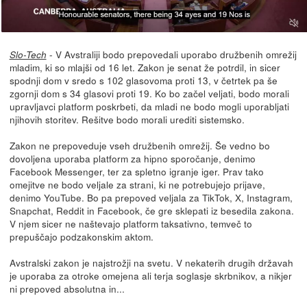
- V Avstraliji bodo prepovedali uporabo družbenih omrežij
Slo-Tech
mladim, ki so mlajši od 16 let. Zakon je senat že potrdil, in sicer
spodnji dom v sredo s 102 glasovoma proti 13, v četrtek pa še
zgornji dom s 34 glasovi proti 19. Ko bo začel veljati, bodo morali
upravljavci platform poskrbeti, da mladi ne bodo mogli uporabljati
njihovih storitev. Rešitve bodo morali urediti sistemsko.
Zakon ne prepoveduje vseh družbenih omrežij. Še vedno bo
dovoljena uporaba platform za hipno sporočanje, denimo
Facebook Messenger, ter za spletno igranje iger. Prav tako
omejitve ne bodo veljale za strani, ki ne potrebujejo prijave,
denimo YouTube. Bo pa prepoved veljala za TikTok, X, Instagram,
Snapchat, Reddit in Facebook, če gre sklepati iz besedila zakona.
V njem sicer ne naštevajo platform taksativno, temveč to
prepuščajo podzakonskim aktom.
Avstralski zakon je najstrožji na svetu. V nekaterih drugih državah
je uporaba za otroke omejena ali terja soglasje skrbnikov, a nikjer
ni prepoved absolutna in...