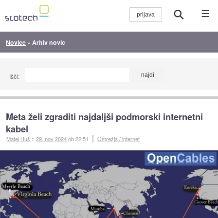
☰
Novice
»
Arhiv novic
Išči:
Meta želi zgraditi najdaljši podmorski internetni
kabel
Matej Huš
::
29. nov 2024
ob 22:51
Omrežja / internet