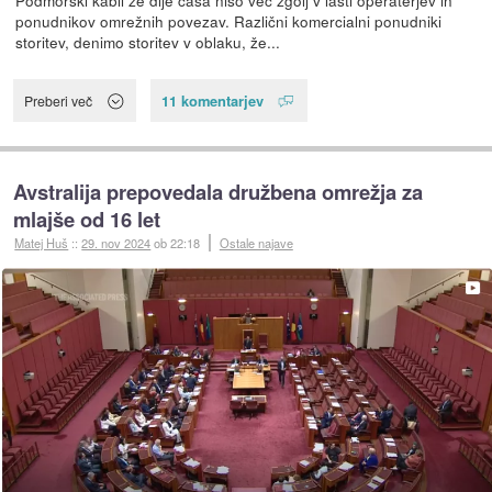
Podmorski kabli že dlje časa niso več zgolj v lasti operaterjev in
ponudnikov omrežnih povezav. Različni komercialni ponudniki
storitev, denimo storitev v oblaku, že...
11 komentarjev
Preberi več
Avstralija prepovedala družbena omrežja za
mlajše od 16 let
Matej Huš
::
29. nov 2024
ob 22:18
Ostale najave