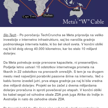
- Po poročanju TechCruncha se Meta pripravlja na veliko
Slo-Tech
investicijo v internetno infrastrukturo, saj bo naročila gradnjo
podmorskega interneta kabla, ki bo šel okoli sveta. V končni obliki
naj bi bil dolg okrog 40.000 kilometrov, kar bo stalo 10 milijard
dolarjev.
Da Meta potrebuje svoje prenosne kapacitete, ni presenetljivo.
Podjetje letno ustvari 10 odstotkov internetnega prometa na
fiksnih in 22 odstotkov na prenosnih omrežjih. S tem je na drugem
mestu med največjimi porabniki pasovne širine na internetu. Več o
kablu bomo izvedeli jutri, prva etapa gradnje pa naj bi bila vredna
dve milijardi dolarjev. Projekt se bo začel z dvema milijardama
dolarjev proračuna in sproti povečeval po etapah. V končni obliki
bo kabel segal od vzhodne obale ZDA prek juga Afrike do Indije in
Avstralije in nato do zahodne obale ZDA.