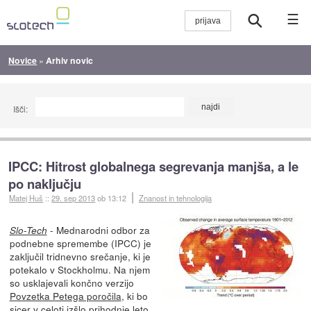
☰
Novice
»
Arhiv novic
Išči:
IPCC: Hitrost globalnega segrevanja manjša, a le
po naključju
Matej Huš
::
29. sep 2013
ob 13:12
Znanost in tehnologija
- Mednarodni odbor za
Slo-Tech
podnebne spremembe (IPCC) je
zaključil tridnevno srečanje, ki je
potekalo v Stockholmu. Na njem
so usklajevali končno verzijo
Povzetka Petega poročila
, ki bo
sicer v celoti izšlo prihodnje leto.