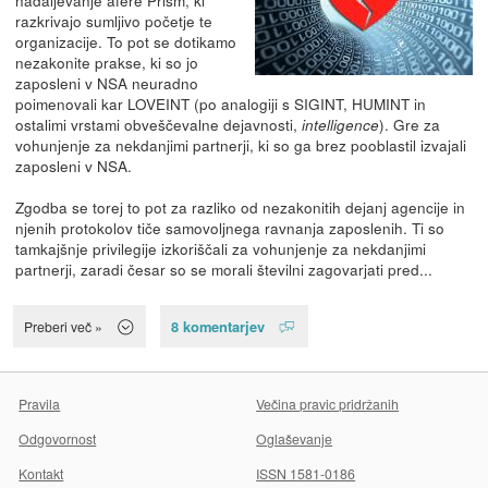
razkrivajo sumljivo početje te
organizacije. To pot se dotikamo
nezakonite prakse, ki so jo
zaposleni v NSA neuradno
poimenovali kar LOVEINT (po analogiji s SIGINT, HUMINT in
ostalimi vrstami obveščevalne dejavnosti,
). Gre za
intelligence
vohunjenje za nekdanjimi partnerji, ki so ga brez pooblastil izvajali
zaposleni v NSA.
Zgodba se torej to pot za razliko od nezakonitih dejanj agencije in
njenih protokolov tiče samovoljnega ravnanja zaposlenih. Ti so
tamkajšnje privilegije izkoriščali za vohunjenje za nekdanjimi
partnerji, zaradi česar so se morali številni zagovarjati pred...
8 komentarjev
Preberi več »
Pravila
Večina pravic pridržanih
Odgovornost
Oglaševanje
Kontakt
ISSN 1581-0186