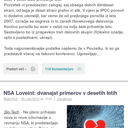
Povzetek ni preobsežen zalogaj, saj obsega dobrih štirideset
strani, od tega je deset strani grafov in slik. V njem je IPCC ponovil
in dodatno utemeljil, kar vemo že od prejšnjega poročila iz leta
2007; ozračje se segreva in to zaradi človekovega delovanja.
Končno poročilo bo sicer v celoti na voljo šele prihodnje leto.
Sestavljeno bo iz prispevkov treh delovnih skupin (fizikalno ozadje,
vpliv s posledicami, ukrepi).
Toda najpomembnejše podatke najdemo že v Povzetku, ki so ga
predstavili včeraj na tiskovni konferenci. Ugotavljajo,...
118 komentarjev
Preberi več »
NSA Loveint: dvanajst primerov v desetih letih
Matej Huš
::
29. sep 2013
ob 13:00
Zasebnost
- Na plano prihajajo
Slo-Tech
nove in nove informacije o
ravnanju NSA, ki predstavljajo
nadaljevanje afere Prism, ki