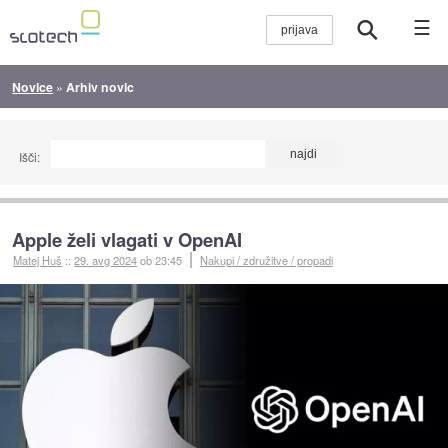
☰
Novice
»
Arhiv novic
Išči:
Apple želi vlagati v OpenAI
Matej Huš
::
29. avg 2024
ob 23:45
Nakupi / združitve / propadi