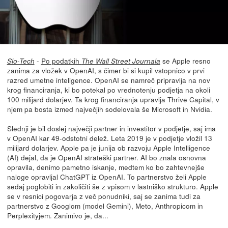
-
Po podatkih
se Apple resno
Slo-Tech
The Wall Street Journala
zanima za vložek v OpenAI, s čimer bi si kupil vstopnico v prvi
razred umetne inteligence. OpenAI se namreč pripravlja na nov
krog financiranja, ki bo potekal po vrednotenju podjetja na okoli
100 milijard dolarjev. Ta krog financiranja upravlja Thrive Capital, v
njem pa bosta izmed največjih sodelovala še Microsoft in Nvidia.
Slednji je bil doslej največji partner in investitor v podjetje, saj ima
v OpenAI kar 49-odstotni delež. Leta 2019 je v podjetje vložil 13
milijard dolarjev. Apple pa je junija ob razvoju Apple Intelligence
(AI) dejal, da je OpenAI strateški partner. AI bo znala osnovna
opravila, denimo pametno iskanje, medtem ko bo zahtevnejše
naloge opravljal ChatGPT iz OpenAI. To partnerstvo želi Apple
sedaj poglobiti in zakoličiti še z vpisom v lastniško strukturo. Apple
se v resnici pogovarja z več ponudniki, saj se zanima tudi za
partnerstvo z Googlom (model Gemini), Meto, Anthropicom in
Perplexityjem. Zanimivo je, da...