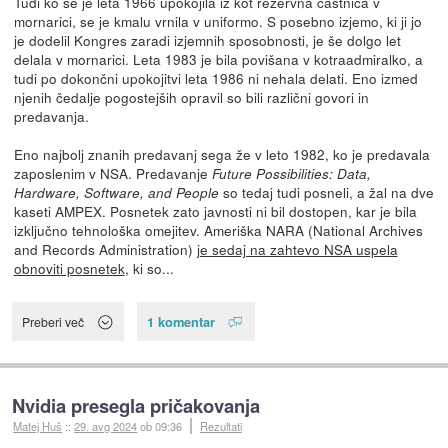
Tudi ko se je leta 1966 upokojila iz kot rezervna častnica v
mornarici, se je kmalu vrnila v uniformo. S posebno izjemo, ki ji jo
je dodelil Kongres zaradi izjemnih sposobnosti, je še dolgo let
delala v mornarici. Leta 1983 je bila povišana v kotraadmiralko, a
tudi po dokončni upokojitvi leta 1986 ni nehala delati. Eno izmed
njenih čedalje pogostejših opravil so bili različni govori in
predavanja.
Eno najbolj znanih predavanj sega že v leto 1982, ko je predavala
zaposlenim v NSA. Predavanje
Future Possibilities: Data,
so tedaj tudi posneli, a žal na dve
Hardware, Software, and People
kaseti AMPEX. Posnetek zato javnosti ni bil dostopen, kar je bila
izključno tehnološka omejitev. Ameriška NARA (National Archives
and Records Administration)
je sedaj na zahtevo NSA uspela
obnoviti posnetek
, ki so...
1 komentar
Preberi več
Nvidia presegla pričakovanja
Matej Huš
::
29. avg 2024
ob 09:36
Rezultati