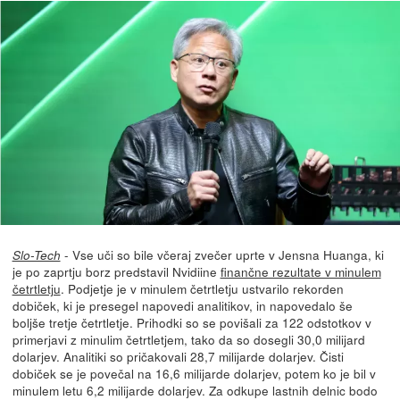
- Vse uči so bile včeraj zvečer uprte v Jensna Huanga, ki
Slo-Tech
je po zaprtju borz predstavil Nvidiine
finančne rezultate v minulem
četrtletju
. Podjetje je v minulem četrtletju ustvarilo rekorden
dobiček, ki je presegel napovedi analitikov, in napovedalo še
boljše tretje četrtletje. Prihodki so se povišali za 122 odstotkov v
primerjavi z minulim četrtletjem, tako da so dosegli 30,0 milijard
dolarjev. Analitiki so pričakovali 28,7 milijarde dolarjev. Čisti
dobiček se je povečal na 16,6 milijarde dolarjev, potem ko je bil v
minulem letu 6,2 milijarde dolarjev. Za odkupe lastnih delnic bodo