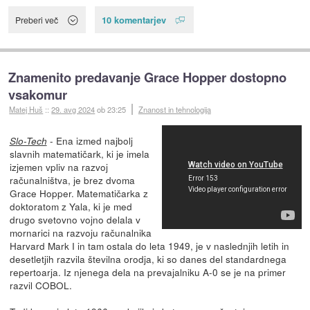
10 komentarjev
Preberi več
Znamenito predavanje Grace Hopper dostopno
vsakomur
Matej Huš
::
29. avg 2024
ob 23:25
Znanost in tehnologija
- Ena izmed najbolj
Slo-Tech
slavnih matematičark, ki je imela
izjemen vpliv na razvoj
računalništva, je brez dvoma
Grace Hopper. Matematičarka z
doktoratom z Yala, ki je med
drugo svetovno vojno delala v
mornarici na razvoju računalnika
Harvard Mark I in tam ostala do leta 1949, je v naslednjih letih in
desetletjih razvila številna orodja, ki so danes del standardnega
repertoarja. Iz njenega dela na prevajalniku A-0 se je na primer
razvil COBOL.