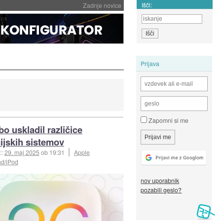
Išči:
Zadnje novice
Prijava
Zapomni si me
bo uskladil različice
ijskih sistemov
::
29. maj 2025
ob 19:31
Apple
ad/iPod
nov uporabnik
pozabili geslo?