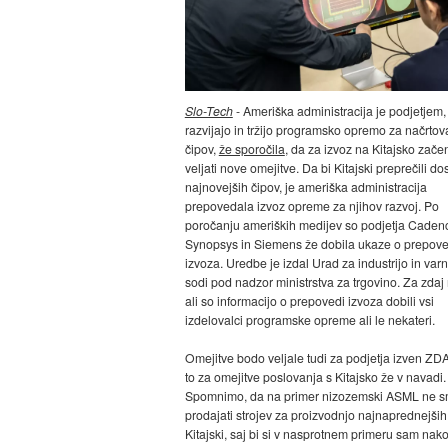
Slo-Tech
- Ameriška administracija je podjetjem, 
razvijajo in tržijo programsko opremo za načrtov
čipov,
že sporočila
, da za izvoz na Kitajsko zače
veljati nove omejitve. Da bi Kitajski preprečili do
najnovejših čipov, je ameriška administracija
prepovedala izvoz opreme za njihov razvoj. Po
poročanju ameriških medijev so podjetja Caden
Synopsys in Siemens že dobila ukaze o prepove
izvoza. Uredbe je izdal Urad za industrijo in varno
sodi pod nadzor ministrstva za trgovino. Za zdaj 
ali so informacijo o prepovedi izvoza dobili vsi
izdelovalci programske opreme ali le nekateri.
Omejitve bodo veljale tudi za podjetja izven ZDA,
to za omejitve poslovanja s Kitajsko že v navadi.
Spomnimo, da na primer nizozemski ASML ne 
prodajati strojev za proizvodnjo najnaprednejših
Kitajski, saj bi si v nasprotnem primeru sam nak