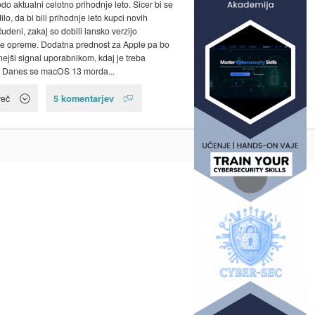
do aktualni celotno prihodnje leto. Sicer bi se
lo, da bi bili prihodnje leto kupci novih
udeni, zakaj so dobili lansko verzijo
e opreme. Dodatna prednost za Apple pa bo
snejši signal uporabnikom, kdaj je treba
i. Danes se macOS 13 morda...
5 komentarjev
več
Na vrh ^