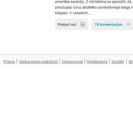
ameriške sankcije. Z ministrstva so sporočili, da
preučujejo izvoz strateško pomembnega blaga 
Kitajsko. V nekaterih...
74 komentarjev
Preberi več
Pravila
Večina pravic pridržanih
Odgovornost
Oglaševanje
Kontakt
IS