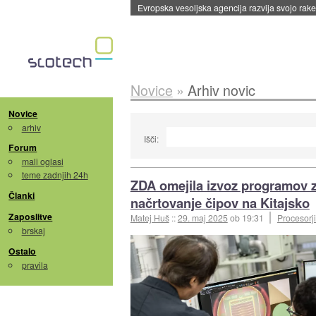
Evropska vesoljska agencija razvija svojo rak
Novice
»
Arhiv novic
Novice
arhiv
Išči:
Forum
mali oglasi
teme zadnjih 24h
ZDA omejila izvoz programov 
Članki
načrtovanje čipov na Kitajsko
Zaposlitve
Matej Huš
::
29. maj 2025
ob 19:31
Procesorji
brskaj
Ostalo
pravila