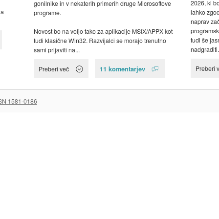
2026, ki bo
gonilnike in v nekaterih primerih druge Microsoftove
na
lahko zgodi
programe.
naprav zač
programsk
Novost bo na voljo tako za aplikacije MSIX/APPX kot
tudi še ja
tudi klasične Win32. Razvijalci se morajo trenutno
nadgradit
sami prijaviti na...
Preberi 
11 komentarjev
Preberi več
SN 1581-0186