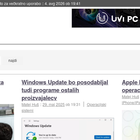
eto za večkratno uporabo
::
4. avg 2026 ob 19:41
za
Windows Update bo posodabljal
Apple 
tudi programe ostalih
operac
proizvajalecv
Matej Huš
iPhone/iP
Matej Huš
::
29. maj 2025
ob 19:31
Operacijski
sistemi