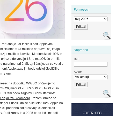
Po mesecih
 Trenutno je kar težko slediti Applovim
im sistemom za različne naprave, saj imajo
Napredno
erzije različne številke. Medtem ko sta iOS in
prilezla do verzije 18, je macOS še pri 15,
Išči:
 na primer pri 2. Skrajni čas je, da se verzije
meni Apple, zato jih bodo odslej številčili s
Avtor:
m letom.
 mesec na dogodku WWDC pričakujemo
iOS 26, macOS 26, iPadOS 26, tvOS 26 in
6. S tem bodo zagotovili konsistentnost
o dejali za Bloomberg
. Pozorni bralec bo
trigel z ušesi, da se piše leto 2025. Apple bo
vilčil podobno kot proizvajalci oblačil ali
v. Proti koncu leta 2025 bodo izšli modeli