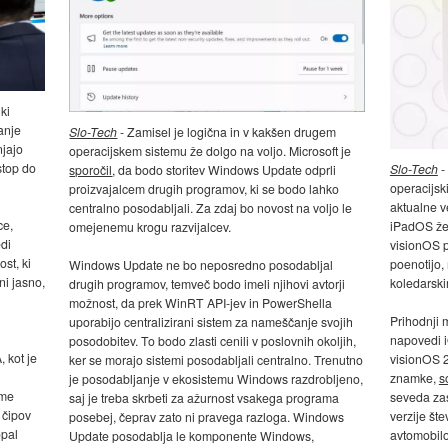
ki
anje
Slo-Tech
- Zamisel je logična in v kakšen drugem
njajo
operacijskem sistemu že dolgo na voljo. Microsoft je
stop do
Slo-Tech
-
sporočil
, da bodo storitev Windows Update odprli
operacijsk
proizvajalcem drugih programov, ki se bodo lahko
aktualne v
centralno posodabljali. Za zdaj bo novost na voljo le
ce,
iPadOS že 
omejenemu krogu razvijalcev.
di
visionOS pa
st, ki
poenotijo, 
Windows Update ne bo neposredno posodabljal
ni jasno,
koledarski
drugih programov, temveč bodo imeli njihovi avtorji
možnost, da prek WinRT API-jev in PowerShella
Prihodnji
uporabijo centralizirani sistem za nameščanje svojih
napovedi 
posodobitev. To bodo zlasti cenili v poslovnih okoljih,
 kot je
visionOS 2
ker se morajo sistemi posodabljali centralno. Trenutno
znamke,
s
je posodabljanje v ekosistemu Windows razdrobljeno,
sme
seveda zas
saj je treba skrbeti za ažurnost vsakega programa
 čipov
verzije šte
posebej, čeprav zato ni pravega razloga. Windows
opal
avtomobilo
Update posodablja le komponente Windows,