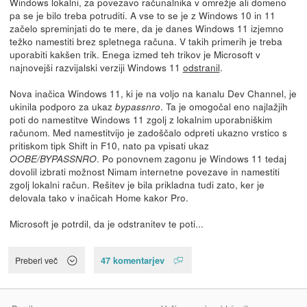
Windows lokalni, za povezavo računalnika v omrežje ali domeno
pa se je bilo treba potruditi. A vse to se je z Windows 10 in 11
začelo spreminjati do te mere, da je danes Windows 11 izjemno
težko namestiti brez spletnega računa. V takih primerih je treba
uporabiti kakšen trik. Enega izmed teh trikov je Microsoft v
najnovejši razvijalski verziji Windows 11
odstranil
.
Nova inačica Windows 11, ki je na voljo na kanalu Dev Channel, je
ukinila podporo za ukaz
. Ta je omogočal eno najlažjih
bypassnro
poti do namestitve Windows 11 zgolj z lokalnim uporabniškim
računom. Med namestitvijo je zadoščalo odpreti ukazno vrstico s
pritiskom tipk Shift in F10, nato pa vpisati ukaz
. Po ponovnem zagonu je Windows 11 tedaj
OOBE/BYPASSNRO
dovolil izbrati možnost Nimam internetne povezave in namestiti
zgolj lokalni račun. Rešitev je bila prikladna tudi zato, ker je
delovala tako v inačicah Home kakor Pro.
Microsoft je potrdil, da je odstranitev te poti...
47 komentarjev
Preberi več