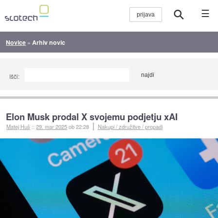
☰
Novice
»
Arhiv novic
Išči:
Elon Musk prodal X svojemu podjetju xAI
Matej Huš
::
29. mar 2025
ob 22:28
Nakupi / združitve / propadi