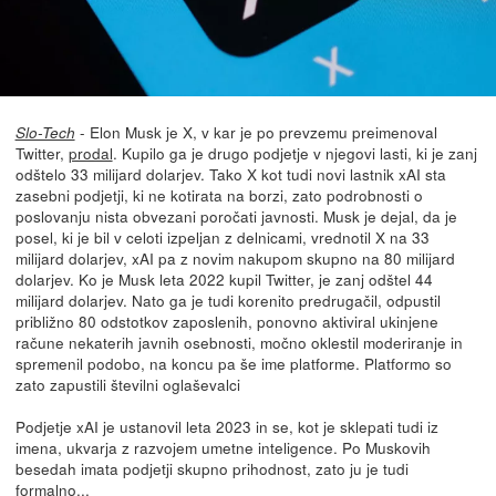
- Elon Musk je X, v kar je po prevzemu preimenoval
Slo-Tech
Twitter,
prodal
. Kupilo ga je drugo podjetje v njegovi lasti, ki je zanj
odštelo 33 milijard dolarjev. Tako X kot tudi novi lastnik xAI sta
zasebni podjetji, ki ne kotirata na borzi, zato podrobnosti o
poslovanju nista obvezani poročati javnosti. Musk je dejal, da je
posel, ki je bil v celoti izpeljan z delnicami, vrednotil X na 33
milijard dolarjev, xAI pa z novim nakupom skupno na 80 milijard
dolarjev. Ko je Musk leta 2022 kupil Twitter, je zanj odštel 44
milijard dolarjev. Nato ga je tudi korenito predrugačil, odpustil
približno 80 odstotkov zaposlenih, ponovno aktiviral ukinjene
račune nekaterih javnih osebnosti, močno oklestil moderiranje in
spremenil podobo, na koncu pa še ime platforme. Platformo so
zato zapustili številni oglaševalci
Podjetje xAI je ustanovil leta 2023 in se, kot je sklepati tudi iz
imena, ukvarja z razvojem umetne inteligence. Po Muskovih
besedah imata podjetji skupno prihodnost, zato ju je tudi
formalno...