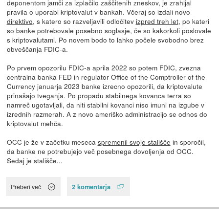
deponentom jamči za izplačilo zaščitenih zneskov, je zrahljal
pravila o uporabi kriptovalut v bankah. Včeraj so izdali novo
direktivo
, s katero so razveljavili odločitev
izpred treh let
, po kateri
so banke potrebovale posebno soglasje, če so kakorkoli poslovale
s kriptovalutami. Po novem bodo to lahko počele svobodno brez
obveščanja FDIC-a.
Po prvem opozorilu FDIC-a aprila 2022 so potem FDIC, zvezna
centralna banka FED in regulator Office of the Comptroller of the
Currency januarja 2023 banke izrecno opozorili, da kriptovalute
prinašajo tveganja. Po propadu stabilnega kovanca terra so
namreč ugotavljali, da niti stabilni kovanci niso imuni na izgube v
izrednih razmerah. A z novo ameriško administracijo se odnos do
kriptovalut mehča.
OCC je že v začetku meseca
spremenil svoje stališče
in sporočil,
da banke ne potrebujejo več posebnega dovoljenja od OCC.
Sedaj je stališče...
2 komentarja
Preberi več