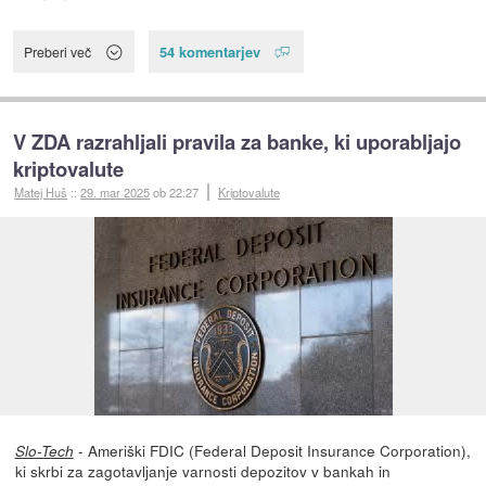
54 komentarjev
Preberi več
V ZDA razrahljali pravila za banke, ki uporabljajo
kriptovalute
Matej Huš
::
29. mar 2025
ob 22:27
Kriptovalute
- Ameriški FDIC (Federal Deposit Insurance Corporation),
Slo-Tech
ki skrbi za zagotavljanje varnosti depozitov v bankah in