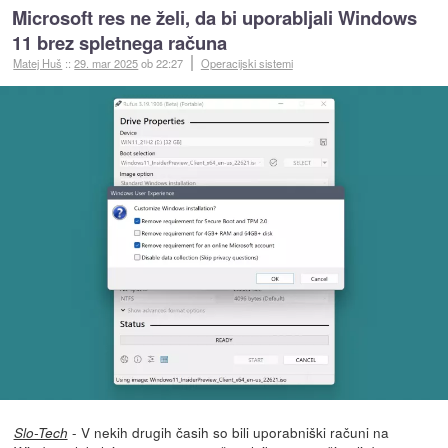
Microsoft res ne želi, da bi uporabljali Windows
11 brez spletnega računa
Matej Huš
::
29. mar 2025
ob 22:27
Operacijski sistemi
- V nekih drugih časih so bili uporabniški računi na
Slo-Tech