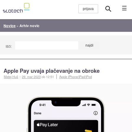
☰
Novice
»
Arhiv novic
Išči:
Apple Pay uvaja plačevanje na obroke
Matej Huš
::
29. mar 2023
ob 12:51
Apple iPhone/iPad/iPod