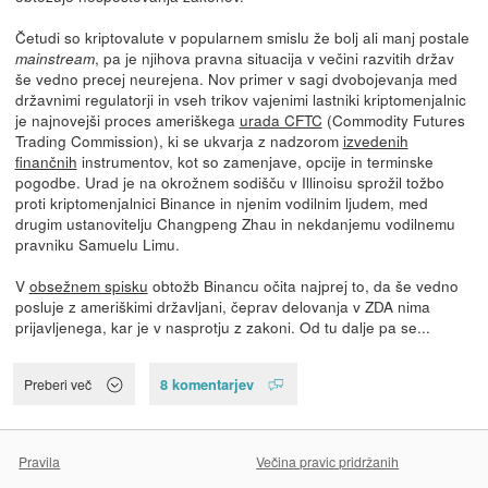
Četudi so kriptovalute v popularnem smislu že bolj ali manj postale
, pa je njihova pravna situacija v večini razvitih držav
mainstream
še vedno precej neurejena. Nov primer v sagi dvobojevanja med
državnimi regulatorji in vseh trikov vajenimi lastniki kriptomenjalnic
je najnovejši proces ameriškega
urada CFTC
(Commodity Futures
Trading Commission), ki se ukvarja z nadzorom
izvedenih
finančnih
instrumentov, kot so zamenjave, opcije in terminske
pogodbe. Urad je na okrožnem sodišču v Illinoisu sprožil tožbo
proti kriptomenjalnici Binance in njenim vodilnim ljudem, med
drugim ustanovitelju Changpeng Zhau in nekdanjemu vodilnemu
pravniku Samuelu Limu.
V
obsežnem spisku
obtožb Binancu očita najprej to, da še vedno
posluje z ameriškimi državljani, čeprav delovanja v ZDA nima
prijavljenega, kar je v nasprotju z zakoni. Od tu dalje pa se...
8 komentarjev
Preberi več
Pravila
Večina pravic pridržanih