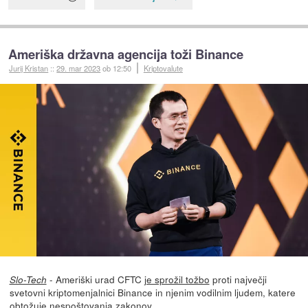
Ameriška državna agencija toži Binance
Jurij Kristan
::
29. mar 2023
ob 12:50
Kriptovalute
- Ameriški urad CFTC
je sprožil tožbo
proti največji
Slo-Tech
svetovni kriptomenjalnici Binance in njenim vodilnim ljudem, katere
obtožuje nespoštovanja zakonov.