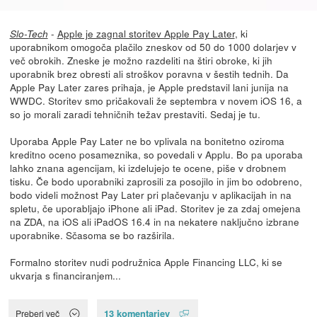
-
Apple je zagnal storitev Apple Pay Later
, ki
Slo-Tech
uporabnikom omogoča plačilo zneskov od 50 do 1000 dolarjev v
več obrokih. Zneske je možno razdeliti na štiri obroke, ki jih
uporabnik brez obresti ali stroškov poravna v šestih tednih. Da
Apple Pay Later zares prihaja, je Apple predstavil lani junija na
WWDC. Storitev smo pričakovali že septembra v novem iOS 16, a
so jo morali zaradi tehničnih težav prestaviti. Sedaj je tu.
Uporaba Apple Pay Later ne bo vplivala na bonitetno oziroma
kreditno oceno posameznika, so povedali v Applu. Bo pa uporaba
lahko znana agencijam, ki izdelujejo te ocene, piše v drobnem
tisku. Če bodo uporabniki zaprosili za posojilo in jim bo odobreno,
bodo videli možnost Pay Later pri plačevanju v aplikacijah in na
spletu, če uporabljajo iPhone ali iPad. Storitev je za zdaj omejena
na ZDA, na iOS ali iPadOS 16.4 in na nekatere naključno izbrane
uporabnike. Sčasoma se bo razširila.
Formalno storitev nudi podružnica Apple Financing LLC, ki se
ukvarja s financiranjem...
13 komentarjev
Preberi več