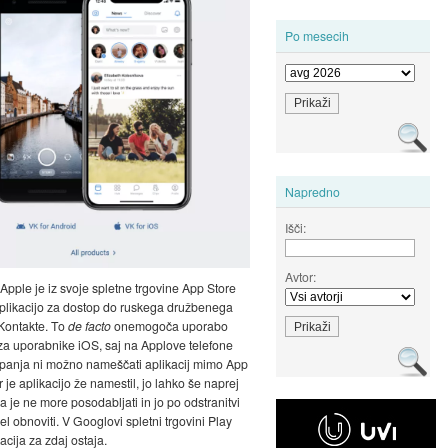
Po mesecih
Napredno
Išči:
Avtor:
 Apple je iz svoje spletne trgovine App Store
plikacijo za dostop do ruskega družbenega
Kontakte. To
de facto
onemogoča uporabo
 za uporabnike iOS, saj na Applove telefone
panja ni možno nameščati aplikacij mimo App
 je aplikacijo že namestil, jo lahko še naprej
a je ne more posodabljati in jo po odstranitvi
l obnoviti. V Googlovi spletni trgovini Play
acija za zdaj ostaja.