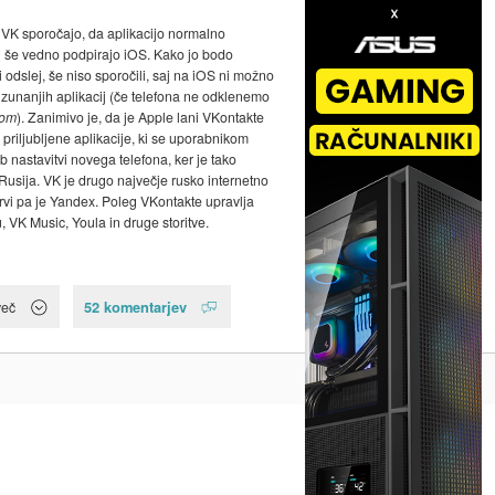
a VK sporočajo, da aplikacijo normalno
in še vedno podpirajo iOS. Kako jo bodo
li odslej, še niso sporočili, saj na iOS ni možno
zunanjih aplikacij (če telefona ne odklenemo
kom
). Zanimivo je, da je Apple lani VKontakte
priljubljene aplikacije, ki se uporabnikom
b nastavitvi novega telefona, ker je tako
Rusija. VK je drugo največje rusko internetno
prvi pa je Yandex. Poleg VKontakte upravlja
u, VK Music, Youla in druge storitve.
52 komentarjev
več
Na vrh ^