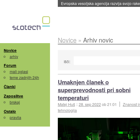
Evropska vesoljska agencija razvija svojo rak
Novice
»
Arhiv novic
Novice
arhiv
Išči:
Forum
mali oglasi
teme zadnjih 24h
Umaknjen članek o
Članki
superprevodnosti pri sobni
Zaposlitve
temperaturi
brskaj
Matej Huš
::
28. sep 2022
ob 21:01
Znanost i
tehnologija
Ostalo
pravila