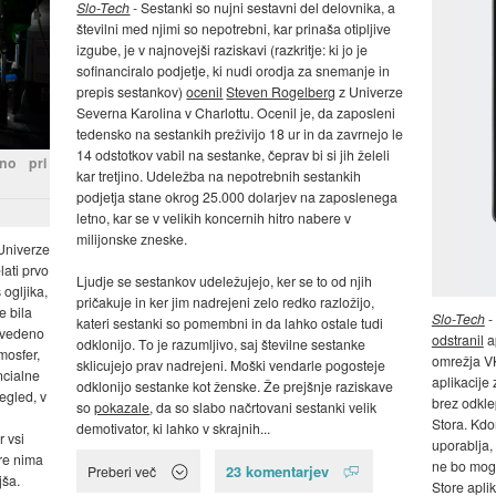
Slo-Tech
- Sestanki so nujni sestavni del delovnika, a
številni med njimi so nepotrebni, kar prinaša otipljive
izgube, je v najnovejši raziskavi (razkritje: ki jo je
sofinanciralo podjetje, ki nudi orodja za snemanje in
prepis sestankov)
ocenil
Steven Rogelberg
z Univerze
Severna Karolina v Charlottu. Ocenil je, da zaposleni
tedensko na sestankih preživijo 18 ur in da zavrnejo le
14 odstotkov vabil na sestanke, čeprav bi si jih želeli
no pri
kar tretjino. Udeležba na nepotrebnih sestankih
podjetja stane okrog 25.000 dolarjev na zaposlenega
letno, kar se v velikih koncernih hitro nabere v
milijonske zneske.
Univerze
lati prvo
Ljudje se sestankov udeležujejo, ker se to od njih
ogljika,
pričakuje in ker jim nadrejeni zelo redko razložijo,
e bila
Slo-Tech
-
kateri sestanki so pomembni in da lahko ostale tudi
revedeno
odstranil
a
odklonijo. To je razumljivo, saj številne sestanke
mosfer,
omrežja V
sklicujejo prav nadrejeni. Moški vendarle pogosteje
ncialne
aplikacije
odklonijo sestanke kot ženske. Že prejšnje raziskave
egled, v
brez odkle
so
pokazale
, da so slabo načrtovani sestanki velik
Stora. Kdor
demotivator, ki lahko v skrajnih...
r vsi
uporablja, 
ure nima
ne bo moge
23 komentarjev
Preberi več
jša.
Store aplik