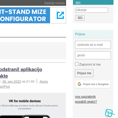
Išči:
Zadnje novice
Prijava
Zapomni si me
odstranil aplikacijo
akte
::
28. sep 2022
ob 21:00
Apple
ad/iPod
nov uporabnik
pozabili geslo?