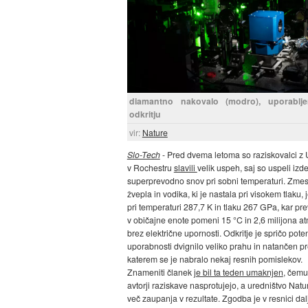
diamantno nakovalo (modro), uporablje
odkritju
vir:
Nature
Slo-Tech
- Pred dvema letoma so raziskovalci z 
v Rochestru
slavili
velik uspeh, saj so uspeli izde
superprevodno snov pri sobni temperaturi. Zmes 
žvepla in vodika, ki je nastala pri visokem tlaku, j
pri temperaturi 287,7 K in tlaku 267 GPa, kar p
v običajne enote pomeni 15 °C in 2,6 milijona at
brez električne upornosti. Odkritje je spričo pote
uporabnosti dvignilo veliko prahu in natančen pr
katerem se je nabralo nekaj resnih pomislekov.
Znameniti članek
je bil ta teden umaknjen
, čemu
avtorji raziskave nasprotujejo, a uredništvo Nat
več zaupanja v rezultate. Zgodba je v resnici dal