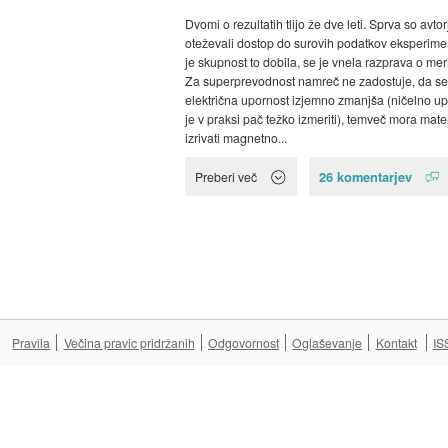
Dvomi o rezultatih tlijo že dve leti. Sprva so avtorj
oteževali dostop do surovih podatkov eksperime
je skupnost to dobila, se je vnela razprava o mer
Za superprevodnost namreč ne zadostuje, da se
električna upornost izjemno zmanjša (ničelno u
je v praksi pač težko izmeriti), temveč mora mater
izrivati magnetno...
26 komentarjev
Preberi več
Pravila
Večina pravic pridržanih
Odgovornost
Oglaševanje
Kontakt
IS