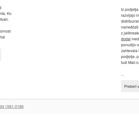
i
Iz podjetj
nta. Ko
razvijajo 
itvah.
distribuira
nameščati 
pornost
z
jailbrea
ial
dodal
med 
ponudijo o
zahtevala 
podjetje, 
tudi Mail.r
...
Preberi 
SN 1581-0186