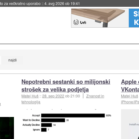
eto za večkratno uporabo
::
4. avg 2026 ob 19:41
Nepotrebni sestanki so milijonski
Apple 
strošek za velika podjetja
VKont
Matej Huš
::
28. sep 2022
ob 21:00
Znanost in
Matej Huš
tehnologija
iPhone/iP
n