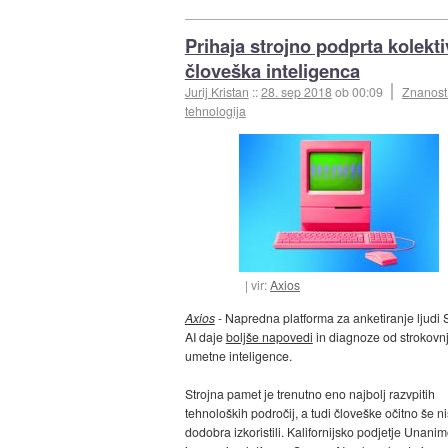
Prihaja strojno podprta kolekt
človeška inteligenca
Jurij Kristan
::
28. sep 2018
ob 00:09
Znanost
tehnologija
vir:
Axios
Axios
- Napredna platforma za anketiranje ljudi
AI daje
boljše napovedi
in diagnoze od strokovnj
umetne inteligence.
Strojna pamet je trenutno eno najbolj razvpitih
tehnoloških področij, a tudi človeške očitno še 
dodobra izkoristili. Kalifornijsko podjetje Unani