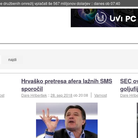
 družbenih omrežij vplačati še 567 milijonov dolarjev
::
danes ob 07:40
Hrvaško pretresa afera lažnih SMS
SEC ov
sporočil
goljufi
ost
Dare Hriberšek
::
28. sep 2018
ob 20:08
Varnost
Dare Hrib