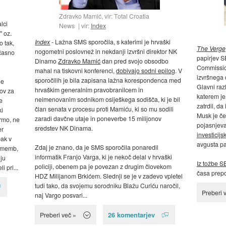
Zdravko Mamić, vir: Total Croatia
lci
News
vir:
Index
" oz.
Index
- Lažna SMS sporočila, s katerimi je hrvaški
o tak,
The Verge
nogometni poslovnež in nekdanji izvršni direktor NK
ačasno
papirjev 
Dinamo
Zdravko Mamić
dan pred svojo obsodbo
Commissio
mahal na tiskovni konferenci,
dobivajo sodni epilog
. V
izvršnega 
sporočilih je bila zapisana lažna korespondenca med
je
Glavni raz
hrvaškim generalnim pravobranilcem in
nov za
katerem je
neimenovanim sodnikom osiješkega sodišča, ki je bil
e
zatrdil, d
član senata v procesu proti Mamiću, ki so mu sodili
ki
Musk je če
zaradi davčne utaje in poneverbe 15 milijonov
rmo, ne
pojasnjeva
sredstev NK Dinama.
er
investicij
ak v
avgusta pa
Zdaj je znano, da je SMS sporočila ponaredil
rememb,
informatik Franjo Varga, ki je nekoč delal v hrvaški
nju
Iz tožbe S
policiji, obenem pa je povezan z drugim človekom
 pri...
časa prepo
HDZ Milijanom Brkićem. Slednji se je v zadevo vpletel
tudi tako, da svojemu sorodniku Blažu Curiću naročil,
Preberi 
naj Vargo posvari...
26 komentarjev
Preberi več »