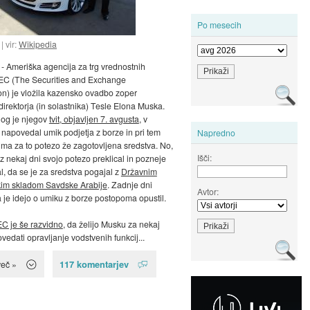
Po mesecih
vir:
Wikipedia
- Ameriška agencija za trg vrednostnih
SEC (The Securities and Exchange
n) je vložila kazensko ovadbo zoper
direktorja (in solastnika) Tesle Elona Muska.
log je njegov
tvit, objavljen 7. avgusta
, v
 napovedal umik podjetja z borze in pri tem
Napredno
a ima za to potezo že zagotovljena sredstva. No,
Išči:
z nekaj dni svojo potezo preklical in pozneje
l, da se je za sredstva pogajal z
Državnim
skim skladom Savdske Arabije
. Zadnje dni
Avtor:
 je idejo o umiku z borze postopoma opustil.
EC je še razvidno
, da želijo Musku za nekaj
vedati opravljanje vodstvenih funkcij...
117 komentarjev
več »