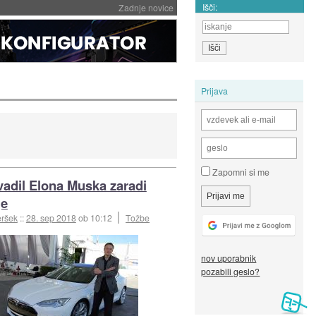
Išči:
Zadnje novice
Prijava
Zapomni si me
adil Elona Muska zaradi
je
eršek
::
28. sep 2018
ob 10:12
Tožbe
nov uporabnik
pozabili geslo?