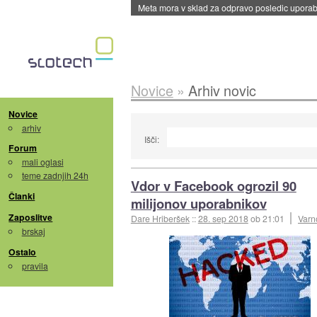
Meta mora v sklad za odpravo posledic uporabe
Novice
»
Arhiv novic
Novice
arhiv
Išči:
Forum
mali oglasi
teme zadnjih 24h
Vdor v Facebook ogrozil 90
Članki
milijonov uporabnikov
Zaposlitve
Dare Hriberšek
::
28. sep 2018
ob 21:01
Varn
brskaj
Ostalo
pravila