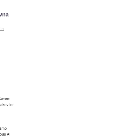
ivna
 in
 Swarm
akov ter
nismo
mous AI