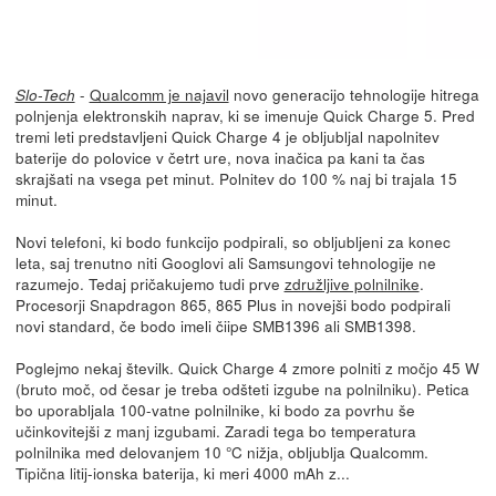
-
Qualcomm je najavil
novo generacijo tehnologije hitrega
Slo-Tech
polnjenja elektronskih naprav, ki se imenuje Quick Charge 5. Pred
tremi leti predstavljeni Quick Charge 4 je obljubljal napolnitev
baterije do polovice v četrt ure, nova inačica pa kani ta čas
skrajšati na vsega pet minut. Polnitev do 100 % naj bi trajala 15
minut.
Novi telefoni, ki bodo funkcijo podpirali, so obljubljeni za konec
leta, saj trenutno niti Googlovi ali Samsungovi tehnologije ne
razumejo. Tedaj pričakujemo tudi prve
združljive polnilnike
.
Procesorji Snapdragon 865, 865 Plus in novejši bodo podpirali
novi standard, če bodo imeli čiipe SMB1396 ali SMB1398.
Poglejmo nekaj številk. Quick Charge 4 zmore polniti z močjo 45 W
(bruto moč, od česar je treba odšteti izgube na polnilniku). Petica
bo uporabljala 100-vatne polnilnike, ki bodo za povrhu še
učinkovitejši z manj izgubami. Zaradi tega bo temperatura
polnilnika med delovanjem 10 °C nižja, obljublja Qualcomm.
Tipična litij-ionska baterija, ki meri 4000 mAh z...