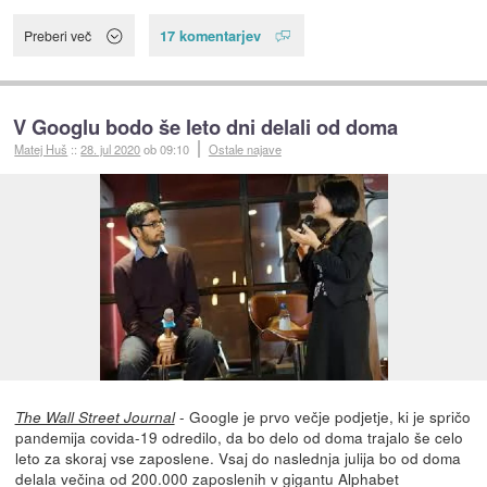
17 komentarjev
Preberi več
V Googlu bodo še leto dni delali od doma
Matej Huš
::
28. jul 2020
ob 09:10
Ostale najave
- Google je prvo večje podjetje, ki je spričo
The Wall Street Journal
pandemija covida-19 odredilo, da bo delo od doma trajalo še celo
leto za skoraj vse zaposlene. Vsaj do naslednja julija bo od doma
delala večina od 200.000 zaposlenih v gigantu Alphabet