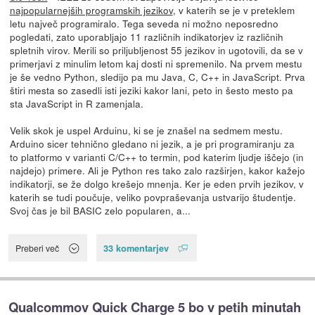
najpopularnejših programskih jezikov
, v katerih se je v preteklem
letu največ programiralo. Tega seveda ni možno neposredno
pogledati, zato uporabljajo 11 različnih indikatorjev iz različnih
spletnih virov. Merili so priljubljenost 55 jezikov in ugotovili, da se v
primerjavi z minulim letom kaj dosti ni spremenilo. Na prvem mestu
je še vedno Python, sledijo pa mu Java, C, C++ in JavaScript. Prva
štiri mesta so zasedli isti jeziki kakor lani, peto in šesto mesto pa
sta JavaScript in R zamenjala.
Velik skok je uspel Arduinu, ki se je znašel na sedmem mestu.
Arduino sicer tehnično gledano ni jezik, a je pri programiranju za
to platformo v varianti C/C++ to termin, pod katerim ljudje iščejo (in
najdejo) primere. Ali je Python res tako zalo razširjen, kakor kažejo
indikatorji, se že dolgo krešejo mnenja. Ker je eden prvih jezikov, v
katerih se tudi poučuje, veliko povpraševanja ustvarijo študentje.
Svoj čas je bil BASIC zelo popularen, a...
33 komentarjev
Preberi več
Qualcommov Quick Charge 5 bo v petih minutah