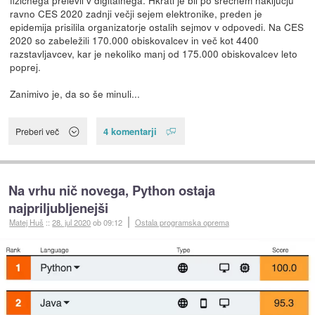
fizičnega prelevil v digitalnega. Hkrati je bil po srečnem naključju
ravno CES 2020 zadnji večji sejem elektronike, preden je
epidemija prisilila organizatorje ostalih sejmov v odpovedi. Na CES
2020 so zabeležili 170.000 obiskovalcev in več kot 4400
razstavljavcev, kar je nekoliko manj od 175.000 obiskovalcev leto
poprej.
Zanimivo je, da so še minuli...
4 komentarji
Preberi več
Na vrhu nič novega, Python ostaja
najpriljubljenejši
Matej Huš
::
28. jul 2020
ob 09:12
Ostala programska oprema