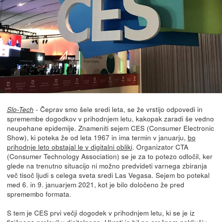
- Čeprav smo šele sredi leta, se že vrstijo odpovedi in
Slo-Tech
spremembe dogodkov v prihodnjem letu, kakopak zaradi še vedno
neupehane epidemije. Znameniti sejem CES (Consumer Electronic
Show), ki poteka že od leta 1967 in ima termin v januarju,
bo
prihodnje leto obstajal le v digitalni obliki
. Organizator CTA
(Consumer Technology Association) se je za to potezo odločil, ker
glede na trenutno situacijo ni možno predvideti varnega zbiranja
več tisoč ljudi s celega sveta sredi Las Vegasa. Sejem bo potekal
med 6. in 9. januarjem 2021, kot je bilo določeno že pred
spremembo formata.
S tem je CES prvi večji dogodek v prihodnjem letu, ki se je iz