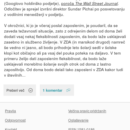
(Googlovo holdinško podjetje),
poroča
.
The Wall Street Journal
Odločitev je sprejel izvršni direktor Sundar Pichai po posvetovanju
z vodilnimi menedžerji v podjetju.
V okrožnici, ki jo je včeraj poslal zaposlenim, je poudaril, da se
zaveda težavnosti situacije, zato z odrejenim delom od doma želi
dodati vsaj nekaj fleksibilnosti zaposlenim, da bodo laže usklajevali
zasebno in službeno življenje. V ZDA (in marsikod drugod) namreč
še vedno ni jasno, ali bodo prihodnje leto šolarji sedli v šolske
klopi kot običajno ali pa vsaj del pouka poteka na daljavo. V tem
primeru želijo dati zaposlenim fleksibilnost, da bodo laže
usklajevali morebitno šolanje svojih otrok od doma z lastno
zaposlitvijo. Od doma bodo delali tako zaposleni v ZDA kakor tudi
v številnih...
1 komentar
Preberi več
Pravila
Večina pravic pridržanih
Odgovornost
Oglaševanje
Kontakt
ISSN 1581-0186