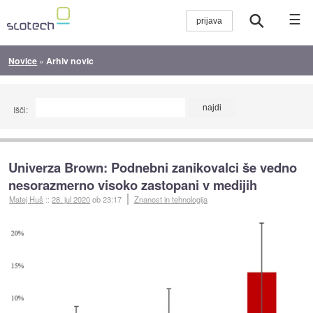
☰
Novice
»
Arhiv novic
Išči:
Univerza Brown: Podnebni zanikovalci še vedno
nesorazmerno visoko zastopani v medijih
Matej Huš
::
28. jul 2020
ob 23:17
Znanost in tehnologija