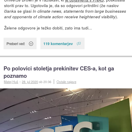
storiti prav to. Ugotovila je, da so odgovori pritrdilni (že naslov
članka se glasi
In climate news, statements from large businesses
).
and opponents of climate action receive heightened visibility
Želene odgovore je težko dobiti, zato ima tudi...
119 komentarjev
Preberi več
Po polovici stoletja prekinitev CES-a, kot ga
poznamo
Matej Huš
::
28. jul 2020
ob 20:36
Ostale najave