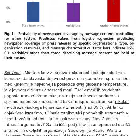
- Medtem ko v znanstveni skupnosti obstaja zelo širok
Slo-Tech
konsenz, da človeška dejavnost povzroča podnebne spremembe,
med katerimi je najvidnejša posledica dvig globalne temperature,
je v javnem diskurzu enotnosti manj. Tudi v medijih so debate
pogosto uravnotežene tako, da imajo zanikovalci podnebnih
sprememb enako zastopanost kakor nasprotna stran, kar
nikakor
ne odraža visokega konsenza
v znanosti (nad 95 %). Ali lahko
objektivno izmerimo, ali imajo zanikovalci podnebnih sprememb v
medijih več prisotnosti, kot bi ustrezalo njihovi številčnosti in
trdnosti argumentov? So stališča podjetij bolj zastopana od stališč
znanosti in okoljskih organizacij? Sociologinja Rachel Wetts z
Univerze Brown je v raziskavi, ki
je objavljena v
, poskušala
PNAS