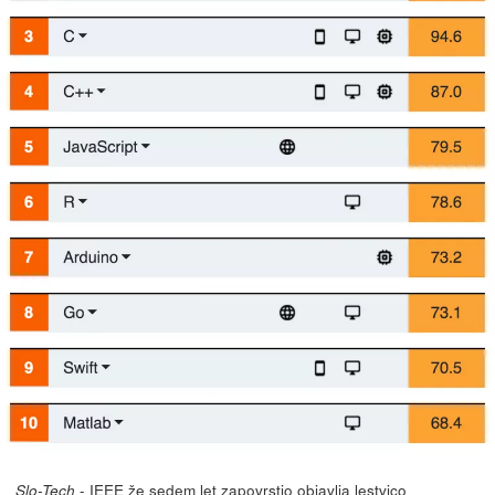
- IEEE že sedem let zapovrstjo objavlja lestvico
Slo-Tech