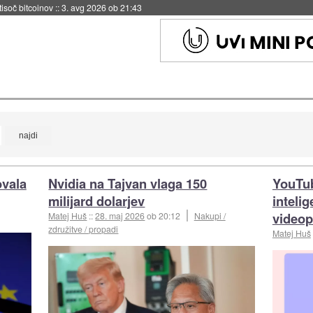
 tisoč bitcoinov
::
3. avg 2026 ob 21:43
ovala
Nvidia na Tajvan vlaga 150
YouTub
milijard dolarjev
inteli
videop
Matej Huš
::
28. maj 2026
ob 20:12
Nakupi /
združitve / propadi
Matej Huš