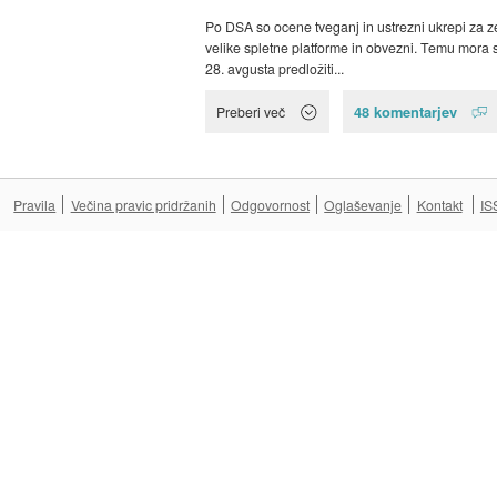
Po DSA so ocene tveganj in ustrezni ukrepi za z
velike spletne platforme in obvezni. Temu mora 
28. avgusta predložiti...
48 komentarjev
Preberi več
Pravila
Večina pravic pridržanih
Odgovornost
Oglaševanje
Kontakt
IS