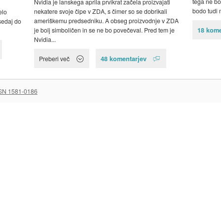
tega ne bod
Nvidia je lanskega aprila prvikrat začela proizvajati
bodo tudi 
nekatere svoje čipe v ZDA, s čimer so se dobrikali
elo
ameriškemu predsedniku. A obseg proizvodnje v ZDA
sedaj do
18 kome
je bolj simboličen in se ne bo povečeval. Pred tem je
Nvidia...
48 komentarjev
Preberi več
SN 1581-0186