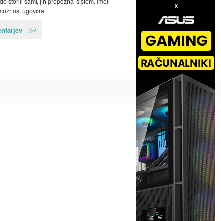
o storili sami, jih prepoznal sistem. Imeli
možnost ugovora.
ntarjev
Na vrh ^