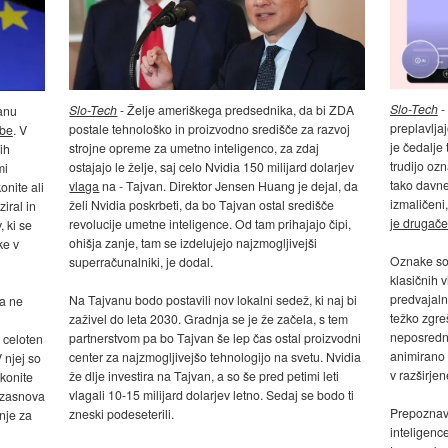
Slo-Tech
-
Slo-Tech
- Želje ameriškega predsednika, da bi ZDA
kanu
preplavljaj
postale tehnološko in proizvodno središče za razvoj
obe
. V
je čedalje 
strojne opreme za umetno inteligenco, za zdaj
ih
trudijo ozn
ostajajo le želje, saj celo Nvidia 150 milijard dolarjev
mi
tako davne
vlaga
na - Tajvan. Direktor Jensen Huang je dejal, da
onite ali
izmaličeni,
želi Nvidia poskrbeti, da bo Tajvan ostal središče
iral in
je drugače
revolucije umetne inteligence. Od tam prihajajo čipi,
 ki se
ohišja zanje, tam se izdelujejo najzmogljivejši
ke v
Oznake so 
superračunalniki, je dodal.
klasičnih
predvajaln
Na Tajvanu bodo postavili nov lokalni sedež, ki naj bi
 a ne
težko zgreš
zaživel do leta 2030. Gradnja se je že začela, s tem
neposredno
partnerstvom pa bo Tajvan še lep čas ostal proizvodni
 celoten
animirano
center za najzmogljivejšo tehnologijo na svetu. Nvidia
 njej so
v razširje
že dlje investira na Tajvan, a so še pred petimi leti
akonite
vlagali 10-15 milijard dolarjev letno. Sedaj se bodo ti
o zasnova
Prepoznava
zneski podeseterili.
nje za
inteligence