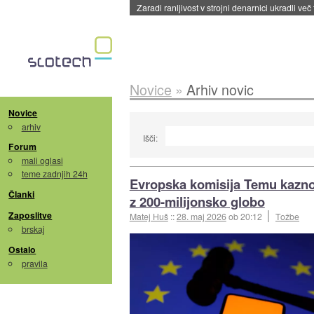
Zaradi ranljivost v strojni denarnici ukradli več
Novice
»
Arhiv novic
Novice
arhiv
Išči:
Forum
mali oglasi
teme zadnjih 24h
Evropska komisija Temu kazn
Članki
z 200-milijonsko globo
Zaposlitve
Matej Huš
::
28. maj 2026
ob 20:12
Tožbe
brskaj
Ostalo
pravila