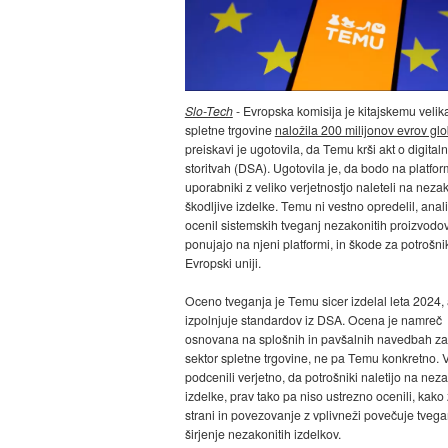
Slo-Tech
- Evropska komisija je kitajskemu veli
spletne trgovine
naložila 200 milijonov evrov gl
preiskavi je ugotovila, da Temu krši akt o digitaln
storitvah (DSA). Ugotovila je, da bodo na platfor
uporabniki z veliko verjetnostjo naleteli na nezak
škodljive izdelke. Temu ni vestno opredelil, analiz
ocenil sistemskih tveganj nezakonitih proizvodov,
ponujajo na njeni platformi, in škode za potrošni
Evropski uniji.
Oceno tveganja je Temu sicer izdelal leta 2024,
izpolnjuje standardov iz DSA. Ocena je namreč
osnovana na splošnih in pavšalnih navedbah za
sektor spletne trgovine, ne pa Temu konkretno. V
podcenili verjetno, da potrošniki naletijo na nez
izdelke, prav tako pa niso ustrezno ocenili, kak
strani in povezovanje z vplivneži povečuje tvega
širjenje nezakonitih izdelkov.