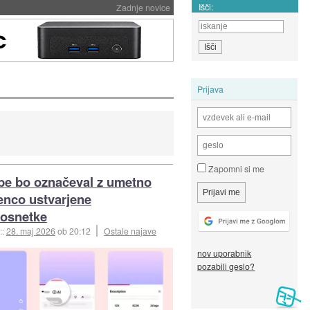
Išči:
Zadnje novice
Prijava
Zapomni si me
e bo označeval z umetno
genco ustvarjene
osnetke
::
28. maj 2026
ob 20:12
Ostale najave
nov uporabnik
pozabili geslo?