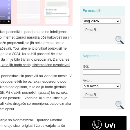
Po mesecih
 Ker posnetki in podobe umetne inteligence
o internet, zaradi naraščajoče kakovosti pa jih
teže prepoznati, se jih nekatere platforme
ačevati. YouTube je to prvikrat poizkusil ne
ga leta 2024, ko so bili posnetki še tako
Napredno
 da jih je bilo trivialno prepoznati.
Dandanes
, zato jih bodo sedaj sistematično označevali
.
Išči:
poenostavili in postavili na vidnejša mesta. V
Avtor:
 videoposnetkih bo oznaka neposredno pod
ikom nad opisom, tako da jo bodo gledalci
ili. Pri kratkih posnetkih (
shorts
) bo oznaka
 na posnetku. Vsebina, ki ni realistična, je
 ali kako drugače spremenjena, pa bo oznaka
nem opisu.
nje so avtomatizirali. Uporabo umetne
 morajo sicer priglasiti že ustvarjalci, a če