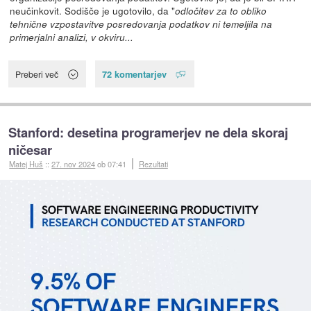
neučinkovit. Sodišče je ugotovilo, da "
odločitev za to obliko
tehnične vzpostavitve posredovanja podatkov ni temeljila na
primerjalni analizi, v okviru...
72 komentarjev
Preberi več
Stanford: desetina programerjev ne dela skoraj
ničesar
Matej Huš
::
27. nov 2024
ob 07:41
Rezultati