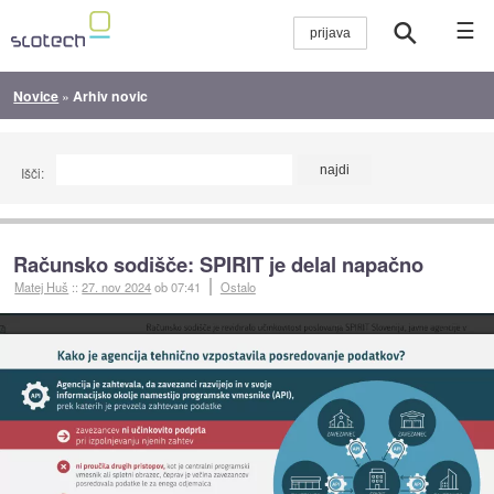
☰
Novice
»
Arhiv novic
Išči:
Računsko sodišče: SPIRIT je delal napačno
Matej Huš
::
27. nov 2024
ob 07:41
Ostalo