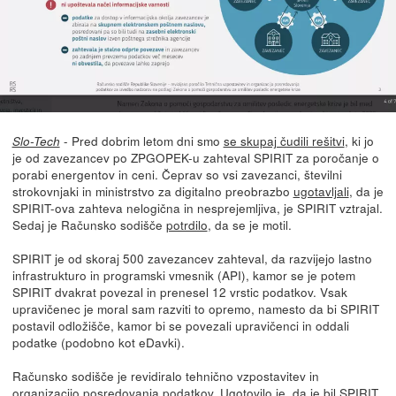
- Pred dobrim letom dni smo
se skupaj čudili rešitvi
, ki jo
Slo-Tech
je od zavezancev po ZPGOPEK-u zahteval SPIRIT za poročanje o
porabi energentov in ceni. Čeprav so vsi zavezanci, številni
strokovnjaki in ministrstvo za digitalno preobrazbo
ugotavljali
, da je
SPIRIT-ova zahteva nelogična in nesprejemljiva, je SPIRIT vztrajal.
Sedaj je Računsko sodišče
potrdilo
, da se je motil.
SPIRIT je od skoraj 500 zavezancev zahteval, da razvijejo lastno
infrastrukturo in programski vmesnik (API), kamor se je potem
SPIRIT dvakrat povezal in prenesel 12 vrstic podatkov. Vsak
upravičenec je moral sam razviti to opremo, namesto da bi SPIRIT
postavil odložišče, kamor bi se povezali upravičenci in oddali
podatke (podobno kot eDavki).
Računsko sodišče je revidiralo tehnično vzpostavitev in
organizacijo posredovanja podatkov. Ugotovilo je, da je bil SPIRIT