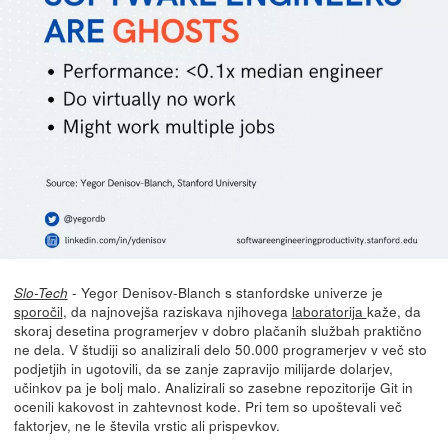
- Yegor Denisov-Blanch s stanfordske univerze je
Slo-Tech
sporočil
, da najnovejša raziskava njihovega
laboratorija
kaže, da
skoraj desetina programerjev v dobro plačanih službah praktično
ne dela. V študiji so analizirali delo 50.000 programerjev v več sto
podjetjih in ugotovili, da se zanje zapravijo milijarde dolarjev,
učinkov pa je bolj malo. Analizirali so zasebne repozitorije Git in
ocenili kakovost in zahtevnost kode. Pri tem so upoštevali več
faktorjev, ne le števila vrstic ali prispevkov.