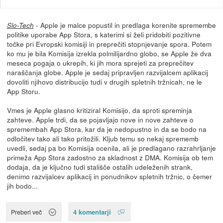
- Apple je malce popustil in predlaga korenite spremembe
Slo-Tech
politike uporabe App Stora, s katerimi si želi pridobiti pozitivne
točke pri Evropski komisiji in preprečiti stopnjevanje spora. Potem
ko mu je bila Komisija izrekla polmilijardno globo, se Apple že dva
meseca pogaja o ukrepih, ki jih mora sprejeti za preprečitev
naraščanja globe. Apple je sedaj pripravljen razvijalcem aplikacij
dovoliti njihovo distribucijo tudi v drugih spletnih tržnicah, ne le
App Storu.
Vmes je Apple glasno kritiziral Komisijo, da sproti spreminja
zahteve. Apple trdi, da se pojavljajo nove in nove zahteve o
spremembah App Stora, kar da je nedopustno in da se bodo na
odločitev tako ali tako pritožili. Kljub temu so nekaj sprememb
uvedli, sedaj pa bo Komisija ocenila, ali je predlagano razrahrljanje
primeža App Stora zadostno za skladnost z DMA. Komisija ob tem
dodaja, da je ključno tudi stališče ostalih udeleženih strank,
denimo razvijalcev aplikacij in ponudnikov spletnih tržnic, o čemer
jih bodo...
4 komentarji
Preberi več