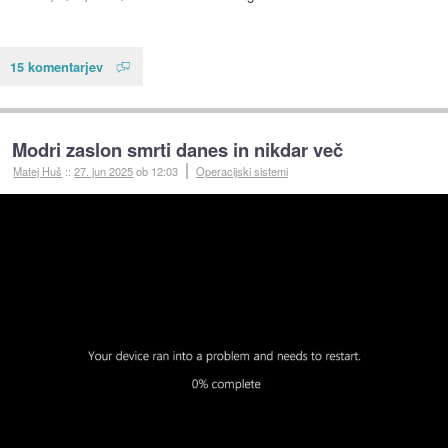
15 komentarjev
Modri zaslon smrti danes in nikdar več
Matej Huš
::
27. jun 2025
ob 12:03
Operacijski sistemi