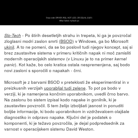
- Po štirih desetletjih strahu in trepeta, ki ga je povzročal
Slo-Tech
zloglasni modri zaslon smrti (
BSOD
) v Windows, ga bo Microsoft
ukinil
. A to ne pomeni, da se bo poslovil tudi njegov koncept, saj si
brez zaustavitve sistema v primeru kritičnih napak ni moč zamisliti
modernih operacijskih sistemov (v Linuxu je to na primer
kernel
). Kot kaže, bo celo kratica ostala nespremenjena, saj bodo
panic
novi zasloni s sporočili o napakah - črni.
Microsoft je z barvami BSOD v preteklosti že eksperimentiral in v
preizkusnih verzijah
uporabljal tudi zelene
. To pot pa bodo v
verziji, ki je namenjena končnim uporabnikom, uvedli črno barvo.
Na zaslonu bo sistem izpisal kodo napake in gonilnik, ki je
zaustavitev povzročil. S tem želijo izboljšati jasnost in ponuditi
boljše informacije, ki bodo uporabnikom in vzdrževalcem olajšale
diagnostiko in odpravo napake. Ključni del je podatek o
komponenti, ki je težavo povzročila, je dejal podpredsednik za
varnost v operacijskem sistemu David Weston.