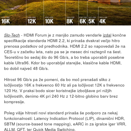
- HDMI Forum je z manjšo zamudo vendarle
izdal
končne
Slo-Tech
specifikacije standarda HDMI 2.2, ki prinaša dvakrat večjo hitro
prenosa podatkov od predhodnika. HDMI 2.2 so napovedali že na
CES-u v začetku leta, nato pa se je mesec dni raztegnil na šest.
Teoretično bo sedaj šlo do 96 Gb/s, a bo treba uporabiti posebne
kable Ultra96. Kdor bo uporabljal starejše, klasične kable HDMI,
bo dobil največ 48 Gb/s.
Hitrost 96 Gb/s pa že pomeni, da bo moč prenašati sliko z
ločljivostjo 16K s frekvenco 60 Hz ali pa ločljivost 12K s frekvenco
120 Hz. V praksi bodo sicer koristnejše izboljšave pri nižjih
ločljivostih, denimo 4K pri 240 Hz z 12-bitno globino barv brez
kompresije.
Poleg višje hitrosti novi standard prinaša še podporo za nekaj
funkcionalnosti: Latency Indication Protocol (LIP), dinamični HDR,
SBTM (source-based tone mapping), eARC in za igralce iger VRR,
ALLM, QFT, ter Quick Media Switching.