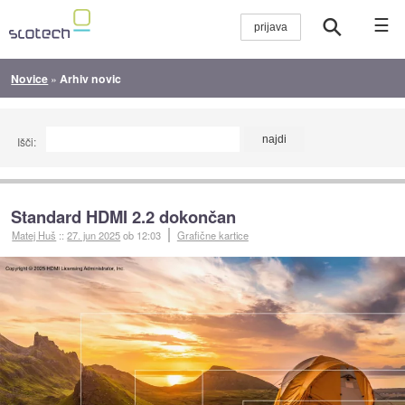
☰
Novice
»
Arhiv novic
Išči:
Standard HDMI 2.2 dokončan
Matej Huš
::
27. jun 2025
ob 12:03
Grafične kartice