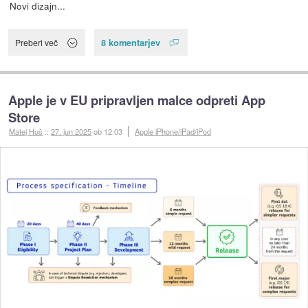
Novi dizajn...
8 komentarjev
Preberi več
Apple je v EU pripravljen malce odpreti App
Store
Matej Huš
::
27. jun 2025
ob 12:03
Apple iPhone/iPad/iPod