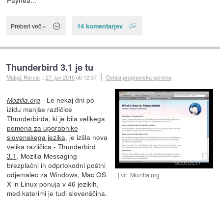
14 komentarjev
Preberi več »
Thunderbird 3.1 je tu
Matjaž Horvat
::
27. jun 2010
ob 12:37
Ostala programska oprema
- Le nekaj dni po
Mozilla.org
izidu manjše različice
Thunderbirda, ki je bila
velikega
pomena za uporabnike
slovenskega jezika
, je izšla nova
velika različica -
Thunderbird
3.1
. Mozilla Messaging
brezplačni in odprtokodni poštni
odjemalec za Windows, Mac OS
vir:
Mozilla.org
X in Linux ponuja v 46 jezikih,
med katerimi je tudi slovenščina.