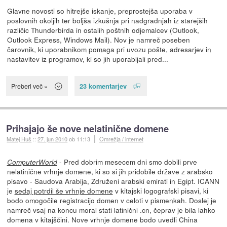
Glavne novosti so hitrejše iskanje, preprostejša uporaba v
poslovnih okoljih ter boljša izkušnja pri nadgradnjah iz starejših
različic Thunderbirda in ostalih poštnih odjemalcev (Outlook,
Outlook Express, Windows Mail). Nov je namreč poseben
čarovnik, ki uporabnikom pomaga pri uvozu pošte, adresarjev in
nastavitev iz programov, ki so jih uporabljali pred...
23 komentarjev
Preberi več »
Prihajajo še nove nelatinične domene
Matej Huš
::
27. jun 2010
ob 11:13
Omrežja / internet
- Pred dobrim mesecem dni smo dobili prve
ComputerWorld
nelatinične vrhnje domene, ki so si jih pridobile države z arabsko
pisavo - Saudova Arabija, Združeni arabski emirati in Egipt. ICANN
je
sedaj potrdil še vrhnje domene
v kitajski logografski pisavi, ki
bodo omogočile registracijo domen v celoti v pismenkah. Doslej je
namreč vsaj na koncu moral stati latinični .cn, čeprav je bila lahko
domena v kitajščini. Nove vrhnje domene bodo uvedli China