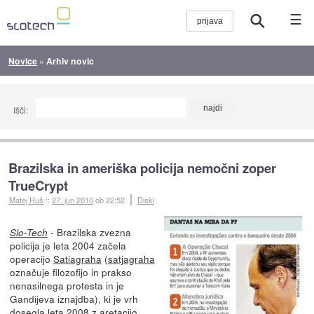
☰
Novice
»
Arhiv novic
Išči:
Brazilska in ameriška policija nemočni zoper
TrueCrypt
Matej Huš
::
27. jun 2010
ob 22:52
Diski
- Brazilska zvezna
Slo-Tech
policija je leta 2004 začela
operacijo
Satiagraha
(
satjagraha
označuje filozofijo in prakso
nenasilnega protesta in je
Gandijeva iznajdba), ki je vrh
dosegla leta 2008 z aretacijo