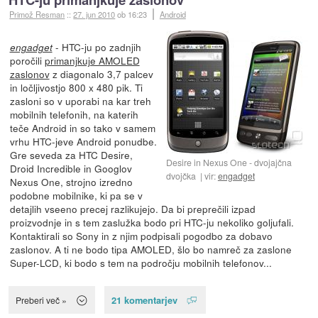
Primož Resman
::
27. jun 2010
ob 16:23
Android
- HTC-ju po zadnjih
engadget
poročili
primanjkuje AMOLED
zaslonov
z diagonalo 3,7 palcev
in ločljivostjo 800 x 480 pik. Ti
zasloni so v uporabi na kar treh
mobilnih telefonih, na katerih
teče Android in so tako v samem
vrhu HTC-jeve Android ponudbe.
Gre seveda za HTC Desire,
Desire in Nexus One - dvojajčna
Droid Incredible in Googlov
dvojčka
vir:
engadget
Nexus One, strojno izredno
podobne mobilnike, ki pa se v
detajlih vseeno precej razlikujejo. Da bi preprečili izpad
proizvodnje in s tem zaslužka bodo pri HTC-ju nekoliko goljufali.
Kontaktirali so Sony in z njim podpisali pogodbo za dobavo
zaslonov. A ti ne bodo tipa AMOLED, šlo bo namreč za zaslone
Super-LCD, ki bodo s tem na področju mobilnih telefonov...
21 komentarjev
Preberi več »