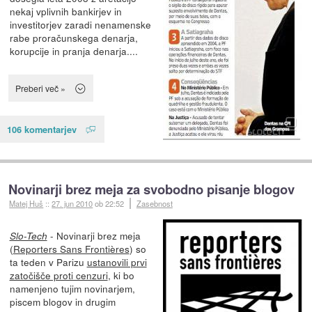
nekaj vplivnih bankirjev in
investitorjev zaradi nenamenske
rabe proračunskega denarja,
korupcije in pranja denarja....
Preberi več »
106 komentarjev
Novinarji brez meja za svobodno pisanje blogov
Matej Huš
::
27. jun 2010
ob 22:52
Zasebnost
- Novinarji brez meja
Slo-Tech
(
Reporters Sans Frontières
) so
ta teden v Parizu
ustanovili prvi
zatočišče proti cenzuri
, ki bo
namenjeno tujim novinarjem,
piscem blogov in drugim