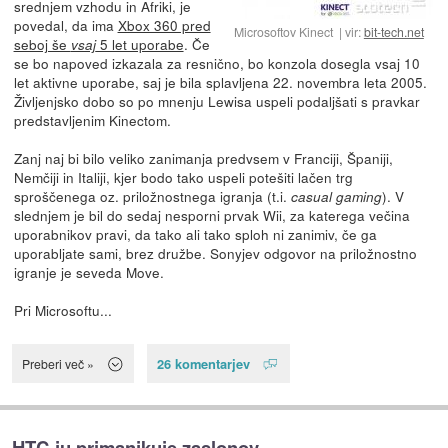
srednjem vzhodu in Afriki, je
povedal, da ima
Xbox 360 pred
Microsoftov Kinect
vir:
bit-tech.net
seboj še
5 let uporabe
. Če
vsaj
se bo napoved izkazala za resnično, bo konzola dosegla vsaj 10
let aktivne uporabe, saj je bila splavljena 22. novembra leta 2005.
Življenjsko dobo so po mnenju Lewisa uspeli podaljšati s pravkar
predstavljenim Kinectom.
Zanj naj bi bilo veliko zanimanja predvsem v Franciji, Španiji,
Nemčiji in Italiji, kjer bodo tako uspeli potešiti lačen trg
sproščenega oz. priložnostnega igranja (t.i.
). V
casual gaming
slednjem je bil do sedaj nesporni prvak Wii, za katerega večina
uporabnikov pravi, da tako ali tako sploh ni zanimiv, če ga
uporabljate sami, brez družbe. Sonyjev odgovor na priložnostno
igranje je seveda Move.
Pri Microsoftu...
26 komentarjev
Preberi več »
HTC-ju primanjkuje zaslonov