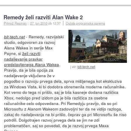
Remedy želi razviti Alan Wake 2
Primož Resman
::
27. jun 2010
ob 12:37
Ostala programska oprema
- Remedy, razvijalski
bit-tech.net
studio, odgovoren za razvoj
Alana Wakea in serije Max
Payne, si
želi razviti
nadaljevanje pravkar
predstavljenega Alana Wakea
.
vir:
bit-tech.net
Pravijo, da je bila opcija za
nadaljevanje vključena že v
pogodbo o razvoju prvega dela, sprva mišljenega kot ekskluziva
za Windows Vista, ki bi dodobra obremenila moderne računalnike.
Kot vemo do tega ni prišlo, saj je bila kasneje dodana različica
Xbox, nedolgo pred izidom pa je bila različica za osebne
računalnike celo odpovedana. Pri Remedyju pravijo, da so pri
Microsoftu z Alanom Wakeom zadovoljni ter da ne vidijo razloga,
zakaj do nadaljevanja ne bi prišlo, čeprav ga pri Microsoftu še niso
potrdili. Dolgotrajen razvoj prvega dela se jim ne zdi
problematičen, saj so povedali, da je razvoj prvega Maxa
Paynea...