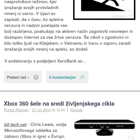
nasprotnikom režimov, kjer
izražanje svojih protivladnih
mnenj ni varno. V izjavi so
zapisali, da v času, ko spletna
cenzura in nadzor postajata vse
bolj razširjena, poskušajo na aktiven način zagotoviti neomejen in
dostopen internet za vse žrtve cenzure. Še nikoli v zgodovini ni
bilo toliko ljudi na Kitajskem, v Vietnamu in Iranu v zaporu zaradi
izražanja svojih mnenj na spletu, so dodali.
V sodelovanju s podjetjem XeroBank so...
0 komentarjev
Preberi več »
Xbox 360 šele na sredi življenjskega cikla
Primož Resman
::
27. jun 2010
ob 16:24
Konzole
- Chris Lewis, vodja
bit-tech.net
Microsoftovega oddelka za
zabavo (Xbox in igre) v Evropi,