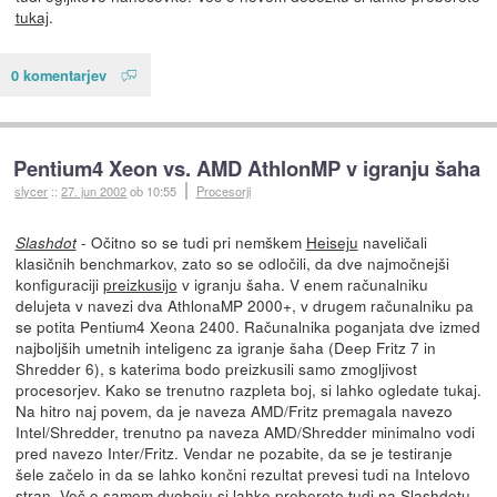
tukaj
.
0 komentarjev
Pentium4 Xeon vs. AMD AthlonMP v igranju šaha
slycer
::
27. jun 2002
ob 10:55
Procesorji
- Očitno so se tudi pri nemškem
Heiseju
naveličali
Slashdot
klasičnih benchmarkov, zato so se odločili, da dve najmočnejši
konfiguraciji
preizkusijo
v igranju šaha. V enem računalniku
delujeta v navezi dva AthlonaMP 2000+, v drugem računalniku pa
se potita Pentium4 Xeona 2400. Računalnika poganjata dve izmed
najboljših umetnih inteligenc za igranje šaha (Deep Fritz 7 in
Shredder 6), s katerima bodo preizkusili samo zmogljivost
procesorjev. Kako se trenutno razpleta boj, si lahko ogledate tukaj.
Na hitro naj povem, da je naveza AMD/Fritz premagala navezo
Intel/Shredder, trenutno pa naveza AMD/Shredder minimalno vodi
pred navezo Inter/Fritz. Vendar ne pozabite, da se je testiranje
šele začelo in da se lahko končni rezultat prevesi tudi na Intelovo
stran. Več o samem dvoboju si lahko preberete tudi na
Slashdotu
.