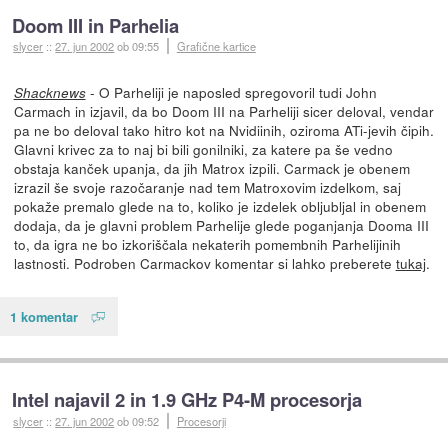
Doom III in Parhelia
slycer
::
27. jun 2002
ob 09:55
Grafične kartice
- O Parheliji je naposled spregovoril tudi John
Shacknews
Carmach in izjavil, da bo Doom III na Parheliji sicer deloval, vendar
pa ne bo deloval tako hitro kot na Nvidiinih, oziroma ATi-jevih čipih.
Glavni krivec za to naj bi bili gonilniki, za katere pa še vedno
obstaja kanček upanja, da jih Matrox izpili. Carmack je obenem
izrazil še svoje razočaranje nad tem Matroxovim izdelkom, saj
pokaže premalo glede na to, koliko je izdelek obljubljal in obenem
dodaja, da je glavni problem Parhelije glede poganjanja Dooma III
to, da igra ne bo izkoriščala nekaterih pomembnih Parhelijinih
lastnosti. Podroben Carmackov komentar si lahko preberete
tukaj
.
1 komentar
Intel najavil 2 in 1.9 GHz P4-M procesorja
slycer
::
27. jun 2002
ob 09:52
Procesorji