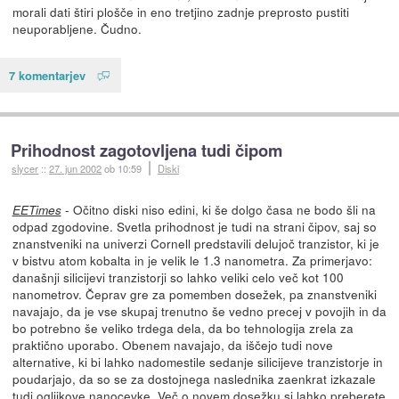
morali dati štiri plošče in eno tretjino zadnje preprosto pustiti
neuporabljene. Čudno.
7 komentarjev
Prihodnost zagotovljena tudi čipom
slycer
::
27. jun 2002
ob 10:59
Diski
- Očitno diski niso edini, ki še dolgo časa ne bodo šli na
EETimes
odpad zgodovine. Svetla prihodnost je tudi na strani čipov, saj so
znanstveniki na univerzi Cornell predstavili delujoč tranzistor, ki je
v bistvu atom kobalta in je velik le 1.3 nanometra. Za primerjavo:
današnji silicijevi tranzistorji so lahko veliki celo več kot 100
nanometrov. Čeprav gre za pomemben dosežek, pa znanstveniki
navajajo, da je vse skupaj trenutno še vedno precej v povojih in da
bo potrebno še veliko trdega dela, da bo tehnologija zrela za
praktično uporabo. Obenem navajajo, da iščejo tudi nove
alternative, ki bi lahko nadomestile sedanje silicijeve tranzistorje in
poudarjajo, da so se za dostojnega naslednika zaenkrat izkazale
tudi ogljikove nanocevke. Več o novem dosežku si lahko preberete