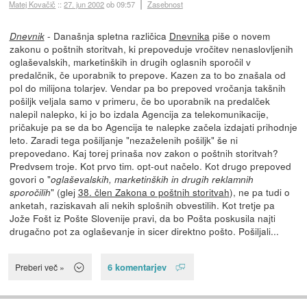
Matej Kovačič
::
27. jun 2002
ob 09:57
Zasebnost
- Današnja spletna različica
Dnevnika
piše o novem
Dnevnik
zakonu o poštnih storitvah, ki prepoveduje vročitev nenaslovljenih
oglaševalskih, marketinških in drugih oglasnih sporočil v
predalčnik, če uporabnik to prepove. Kazen za to bo znašala od
pol do milijona tolarjev. Vendar pa bo prepoved vročanja takšnih
pošiljk veljala samo v primeru, če bo uporabnik na predalček
nalepil nalepko, ki jo bo izdala Agencija za telekomunikacije,
pričakuje pa se da bo Agencija te nalepke začela izdajati prihodnje
leto. Zaradi tega pošiljanje "nezaželenih pošiljk" še ni
prepovedano. Kaj torej prinaša nov zakon o poštnih storitvah?
Predvsem troje. Kot prvo tim. opt-out načelo. Kot drugo prepoved
govori o "
oglaševalskih, marketinških in drugih reklamnih
" (glej
38. člen Zakona o poštnih storitvah
), ne pa tudi o
sporočilih
anketah, raziskavah ali nekih splošnih obvestilih. Kot tretje pa
Jože Fošt iz Pošte Slovenije pravi, da bo Pošta poskusila najti
drugačno pot za oglaševanje in sicer direktno pošto. Pošiljali...
6 komentarjev
Preberi več »