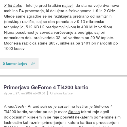
- Intel je pred kratkim
najavil
, da sta na voljo dva nova
X-Bit Labs
mobilna P4 procesorja, ki delujeta s frekvencama 1.9 in 2 GHz.
Glede same zgradbe se ne razlikujeta pretirano od namiznih
(desktop) različic, saj se oba ponašata z 0.13 mikronsko
tehnologijo, 512 KB L2 predpomnilnikom in 400 MHz vodilom.
Njuna posebnost je seveda varčevanje z energijo, saj pri
normalnem delu proizvedeta 32, pri varčnem pa 20 W toplote.
Močnejša različica stane $637, šibkejša pa $401 pri naročilih po
1000 kosov.
0 komentarjev
Primerjava GeForce 4 Ti4200 kartic
slycer
::
27. jun 2002
ob 09:50
Grafične kartice
- Anandtech se je spravil na testiranje GeForce 4
AnandTech
Ti4200 kartic, vendar pa se je avtor
članka
tokrat raje ognil
dolgočasnim klišejem in se raje posvetil nekaterim pomembnejšim
lastnostim kot raznim primerjanjem, katera kartica s procesorjem