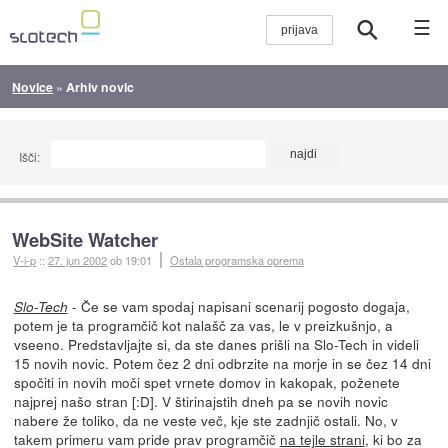
☰
Novice
»
Arhiv novic
Išči:
WebSite Watcher
V-i-p
::
27. jun 2002
ob 19:01
Ostala programska oprema
- Če se vam spodaj napisani scenarij pogosto dogaja,
Slo-Tech
potem je ta programčič kot nalašč za vas, le v preizkušnjo, a
vseeno. Predstavljajte si, da ste danes prišli na Slo-Tech in videli
15 novih novic. Potem čez 2 dni odbrzite na morje in se čez 14 dni
spočiti in novih moči spet vrnete domov in kakopak, poženete
najprej našo stran [:D]. V štirinajstih dneh pa se novih novic
nabere že toliko, da ne veste več, kje ste zadnjič ostali. No, v
takem primeru vam pride prav programčič
na tejle strani
, ki bo za