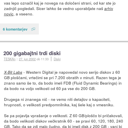
vas lepo označil kaj je novega na določeni strani, od kar ste jo
zadnjič pogledali. Sicer lahko še vedno uporabljate naš
arhiv
novic
, a vseeno.
6 komentarjev
200 gigabajtni trdi diski
TESKAn
::
27. jun 2002
ob 11:33
Diski
- Western Digital je napovedal novo serijo diskov z 60
X-Bit Labs
GB ploščami, vrtečimi se pri 7.200 obratih v minuti. Razen tega je
znano samo še to, da bodo imeli FDB (Fluid Dynamic Bearings) in
da bodo na voljo velikosti od 60 pa vse do 200 GB.
Drugega ni znanega nič - ne vemo niti detajlov o kapaciteti,
hrupnosti, o velikosti predpomnilnika, kaj šele kaj o vmesniku.
Se pa pojavlja vprašanje o velikosti. Z 60 GB/ploščo bi pričakovali,
da bodo velikosti diskov večkratnik 60 - se pravi 60, 120, 180, 240
GB. Tako da se zdi malo čudno, da bi imeli disk z 200 GB - vanj bi