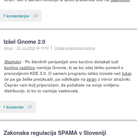
7 komentarjev
Izšel Gnome 2.0
slycer
::
27. jun 2002
ob 10:53
Ostala programska oprema
- Po številnih peripetijah smo končno dočakali tudi
Slashdot
končno različico
namizja Gnome, ki se bo zdaj lahko pomeril s
prenovljenim KDE 3.0. O samem programu lahko izveste več
tukaj
,
če pa ga želite preizkusiti, pa odklikajte na
stran
z mirror stražniki.
Čeprav vam bolj priporočam, da počakate na svojo omiljeno
distribucijo, ki bo to namizje vsebovala.
1 komentar
Zakonska regulacija SPAMA v Sloveniji