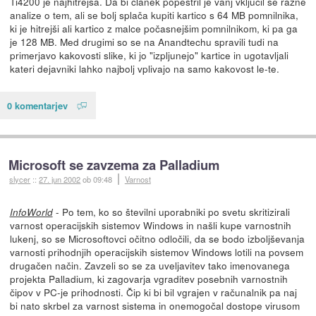
Ti4200 je najhitrejša. Da bi članek popestril je vanj vključil še razne
analize o tem, ali se bolj splača kupiti kartico s 64 MB pomnilnika,
ki je hitrejši ali kartico z malce počasnejšim pomnilnikom, ki pa ga
je 128 MB. Med drugimi so se na Anandtechu spravili tudi na
primerjavo kakovosti slike, ki jo "izpljunejo" kartice in ugotavljali
kateri dejavniki lahko najbolj vplivajo na samo kakovost le-te.
0 komentarjev
Microsoft se zavzema za Palladium
slycer
::
27. jun 2002
ob 09:48
Varnost
- Po tem, ko so številni uporabniki po svetu skritizirali
InfoWorld
varnost operacijskih sistemov Windows in našli kupe varnostnih
lukenj, so se Microsoftovci očitno odločili, da se bodo izboljševanja
varnosti prihodnjih operacijskih sistemov Windows lotili na povsem
drugačen način. Zavzeli so se za uveljavitev tako imenovanega
projekta Palladium, ki zagovarja vgraditev posebnih varnostnih
čipov v PC-je prihodnosti. Čip ki bi bil vgrajen v računalnik pa naj
bi nato skrbel za varnost sistema in onemogočal dostope virusom