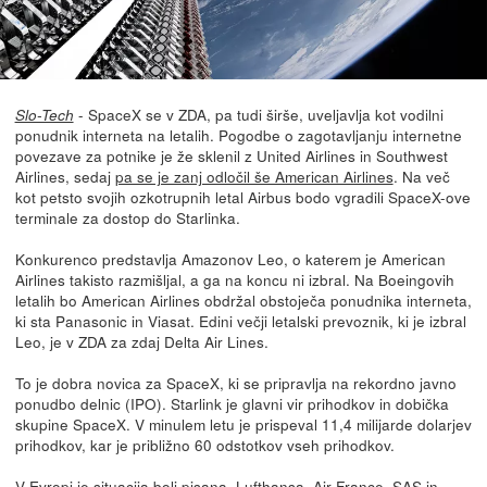
- SpaceX se v ZDA, pa tudi širše, uveljavlja kot vodilni
Slo-Tech
ponudnik interneta na letalih. Pogodbe o zagotavljanju internetne
povezave za potnike je že sklenil z United Airlines in Southwest
Airlines, sedaj
pa se je zanj odločil še American Airlines
. Na več
kot petsto svojih ozkotrupnih letal Airbus bodo vgradili SpaceX-ove
terminale za dostop do Starlinka.
Konkurenco predstavlja Amazonov Leo, o katerem je American
Airlines takisto razmišljal, a ga na koncu ni izbral. Na Boeingovih
letalih bo American Airlines obdržal obstoječa ponudnika interneta,
ki sta Panasonic in Viasat. Edini večji letalski prevoznik, ki je izbral
Leo, je v ZDA za zdaj Delta Air Lines.
To je dobra novica za SpaceX, ki se pripravlja na rekordno javno
ponudbo delnic (IPO). Starlink je glavni vir prihodkov in dobička
skupine SpaceX. V minulem letu je prispeval 11,4 milijarde dolarjev
prihodkov, kar je približno 60 odstotkov vseh prihodkov.
V Evropi je situacija bolj pisana. Lufthansa, Air France, SAS in