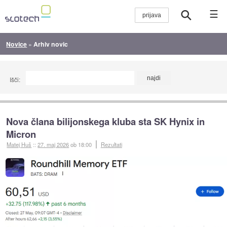
☰
Novice
»
Arhiv novic
Išči:
Nova člana bilijonskega kluba sta SK Hynix in
Micron
Matej Huš
::
27. maj 2026
ob 18:00
Rezultati