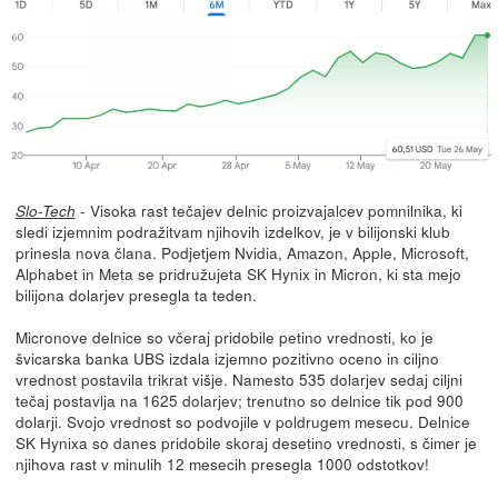
- Visoka rast tečajev delnic proizvajalcev pomnilnika, ki
Slo-Tech
sledi izjemnim podražitvam njihovih izdelkov, je v bilijonski klub
prinesla nova člana. Podjetjem Nvidia, Amazon, Apple, Microsoft,
Alphabet in Meta se pridružujeta SK Hynix in Micron, ki sta mejo
bilijona dolarjev presegla ta teden.
Micronove delnice so včeraj pridobile petino vrednosti, ko je
švicarska banka UBS izdala izjemno pozitivno oceno in ciljno
vrednost postavila trikrat višje. Namesto 535 dolarjev sedaj ciljni
tečaj postavlja na 1625 dolarjev; trenutno so delnice tik pod 900
dolarji. Svojo vrednost so podvojile v poldrugem mesecu. Delnice
SK Hynixa so danes pridobile skoraj desetino vrednosti, s čimer je
njihova rast v minulih 12 mesecih presegla 1000 odstotkov!