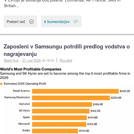
British...
8 komentarjev
Preberi več
Zaposleni v Samsungu potrdili predlog vodstva o
nagrajevanju
Matej Huš
::
27. maj 2026
ob 18:00
Rezultati