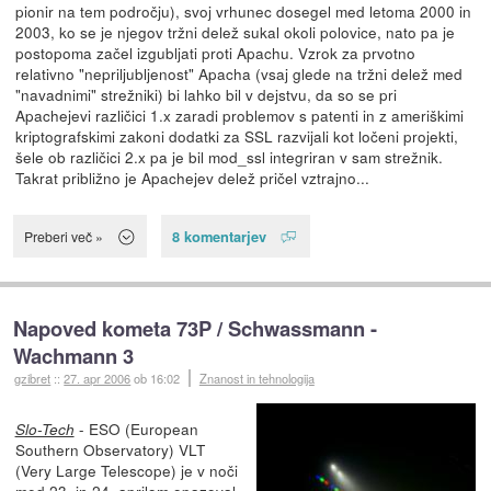
pionir na tem področju), svoj vrhunec dosegel med letoma 2000 in
2003, ko se je njegov tržni delež sukal okoli polovice, nato pa je
postopoma začel izgubljati proti Apachu. Vzrok za prvotno
relativno "nepriljubljenost" Apacha (vsaj glede na tržni delež med
"navadnimi" strežniki) bi lahko bil v dejstvu, da so se pri
Apachejevi različici 1.x zaradi problemov s patenti in z ameriškimi
kriptografskimi zakoni dodatki za SSL razvijali kot ločeni projekti,
šele ob različici 2.x pa je bil mod_ssl integriran v sam strežnik.
Takrat približno je Apachejev delež pričel vztrajno...
8 komentarjev
Preberi več »
Napoved kometa 73P / Schwassmann -
Wachmann 3
gzibret
::
27. apr 2006
ob 16:02
Znanost in tehnologija
- ESO (European
Slo-Tech
Southern Observatory) VLT
(Very Large Telescope) je v noči
med 23. in 24. aprilom opazoval