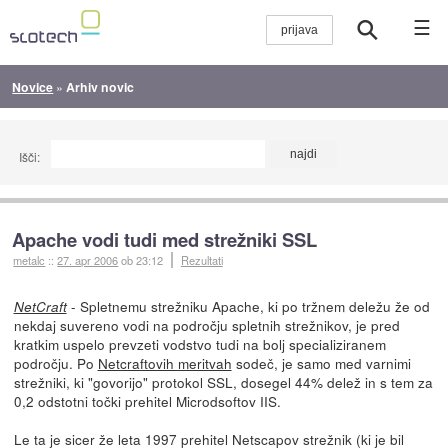
☰
Novice
»
Arhiv novic
Išči:
Apache vodi tudi med strežniki SSL
metalc
::
27. apr 2006
ob 23:12
Rezultati
- Spletnemu strežniku Apache, ki po tržnem deležu že od
NetCraft
nekdaj suvereno vodi na področju spletnih strežnikov, je pred
kratkim uspelo prevzeti vodstvo tudi na bolj specializiranem
področju. Po
Netcraftovih meritvah
sodeč, je samo med varnimi
strežniki, ki "govorijo" protokol SSL, dosegel 44% delež in s tem za
0,2 odstotni točki prehitel Microdsoftov IIS.
Le ta je sicer že leta 1997 prehitel Netscapov strežnik (ki je bil