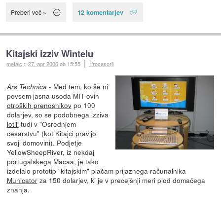
12 komentarjev
Preberi več »
Kitajski izziv Wintelu
metalc
::
27. apr 2006
ob 15:55
Procesorji
- Med tem, ko še ni
Ars Technica
povsem jasna usoda MIT-ovih
otroških prenosnikov
po 100
dolarjev, so se podobnega izziva
lotili
tudi v "Osrednjem
cesarstvu" (kot Kitajci pravijo
svoji domovini). Podjetje
YellowSheepRiver, iz nekdaj
portugalskega Macaa, je tako
izdelalo prototip "kitajskim" plačam prijaznega računalnika
Municator
za 150 dolarjev, ki je v precejšnji meri plod domačega
znanja.