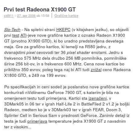
Prvi test Radeona X1900 GT
sid911
::
27. apr 2006
ob 15:58
Grafične kartice
- Na spletni strani
HKEPC
(v kitajskem jeziku), so objavili
Slo-Tech
prvi
test
ATI
-jeve nove grafične kartice z oznako Radeon X1900
GT (prvotno X1900 GTO), ki bo uradno predstavljena devetega
maja. Gre za grafično kartico, ki temelji na R580 jedru, z
dvanajstimi
cevovodi ter 36
enotami. Jedru s
pixel
pixel shader
frekvenco 575 MHz dela družbo 256 MB pomnilnika, pomnilniške
širine 256 bit-ov, in s frekvenco 600 MHz. Cena nove kartice bo
približno 350 evrov, poleg tega naj bi ATI tudi
znižal
ceno Radeona
X1800 GTO, s 249 na 199 evrov.
Po specifikacijah in ceni sodeč je poslanstvo nove grafične kartice
konkurirati nVidiinemu GeForce 7900 GT, s katerim je bila na
omenjenem testu tudi primerjana. Kartici sta
izenačeni
, v
3DMark05 in 06 ter v igrah Half-Life 2 in BattleFiled 2 v1.2 je boljši
Radeon, medtem ko je v 3DMark03 ter v igrah FEAR, Doom 3,
Splinter Cell in Serious Sam v prednosti GeForce. Zanimiv detajl iz
testa je tudi
primerjava
temperature jedra X1900 GT z navadnim
ter z visokim...