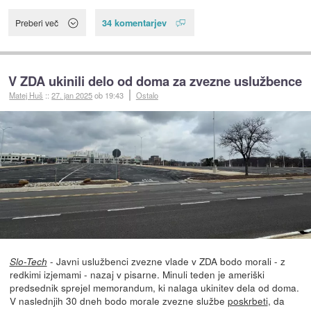
34 komentarjev
Preberi več
V ZDA ukinili delo od doma za zvezne uslužbence
Matej Huš
::
27. jan 2025
ob 19:43
Ostalo
- Javni uslužbenci zvezne vlade v ZDA bodo morali - z
Slo-Tech
redkimi izjemami - nazaj v pisarne. Minuli teden je ameriški
predsednik sprejel memorandum, ki nalaga ukinitev dela od doma.
V naslednjih 30 dneh bodo morale zvezne službe
poskrbeti
, da