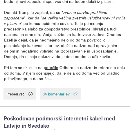
bodo njihovi zaposleni spet vse dni na teden delali iz pisarn.
Donald Trump je zapisal, da so "
zvezne stavbe praktično
", ker da "
zapuščene
se velika večina zveznih uslužbencev ni vrnila
" po koncu epidemije covida. To je po mnenju
v pisarne
predsednika slabo za gospodarstvo prestolnice, hkrati pa tudi
nacionalna sramota. Vodja službe za kadrovske zadeve Charles
Ezell je dejal, da je neomejeno delo od doma povzročilo
poslabšanje kakovosti storitev, otežilo nadzor nad opravljenim
delom in negativno vplivalo na izobraževanje in usposabljanje.
Dodaja, da nimajo dokazov, da je delo od doma učinkovito.
Pri tem se sklicuje na
poročilo
Odbora za nadzor in reforme o delu
od doma. V njem ocenjujejo, da je dela od doma več od uradno
prijavljenega, a da so že...
34 komentarjev
Preberi več
Poškodovan podmorski internetni kabel med
Latvijo in Švedsko