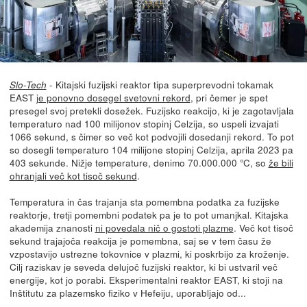
- Kitajski fuzijski reaktor tipa superprevodni tokamak
Slo-Tech
EAST
je ponovno dosegel svetovni rekord
, pri čemer je spet
presegel svoj pretekli dosežek. Fuzijsko reakcijo, ki je zagotavljala
temperaturo nad 100 milijonov stopinj Celzija, so uspeli izvajati
1066 sekund, s čimer so več kot podvojili dosedanji rekord. To pot
so dosegli temperaturo 104 milijone stopinj Celzija, aprila 2023 pa
403 sekunde. Nižje temperature, denimo 70.000.000 °C, so
že bili
ohranjali več kot tisoč sekund
.
Temperatura in čas trajanja sta pomembna podatka za fuzijske
reaktorje, tretji pomembni podatek pa je to pot umanjkal. Kitajska
akademija znanosti
ni povedala nič o gostoti plazme
. Več kot tisoč
sekund trajajoča reakcija je pomembna, saj se v tem času že
vzpostavijo ustrezne tokovnice v plazmi, ki poskrbijo za kroženje.
Cilj raziskav je seveda delujoč fuzijski reaktor, ki bi ustvaril več
energije, kot jo porabi. Eksperimentalni reaktor EAST, ki stoji na
Inštitutu za plazemsko fiziko v Hefeiju, uporabljajo od...