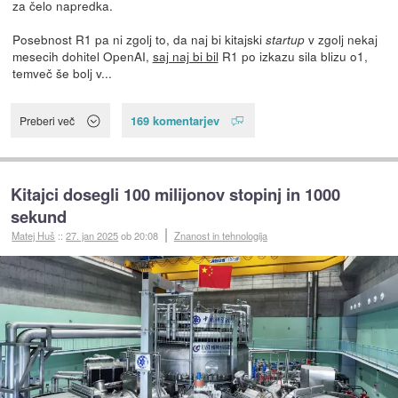
za čelo napredka.
Posebnost R1 pa ni zgolj to, da naj bi kitajski
v zgolj nekaj
startup
mesecih dohitel OpenAI,
saj naj bi bil
R1 po izkazu sila blizu o1,
temveč še bolj v...
169 komentarjev
Preberi več
Kitajci dosegli 100 milijonov stopinj in 1000
sekund
Matej Huš
::
27. jan 2025
ob 20:08
Znanost in tehnologija