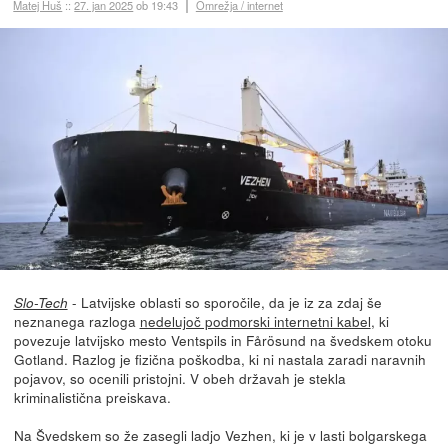
Matej Huš
::
27. jan 2025
ob 19:43
Omrežja / internet
- Latvijske oblasti so sporočile, da je iz za zdaj še
Slo-Tech
neznanega razloga
nedelujoč podmorski internetni kabel
, ki
povezuje latvijsko mesto Ventspils in Fårösund na švedskem otoku
Gotland. Razlog je fizična poškodba, ki ni nastala zaradi naravnih
pojavov, so ocenili pristojni. V obeh državah je stekla
kriminalistična preiskava.
Na Švedskem so že zasegli ladjo Vezhen, ki je v lasti bolgarskega