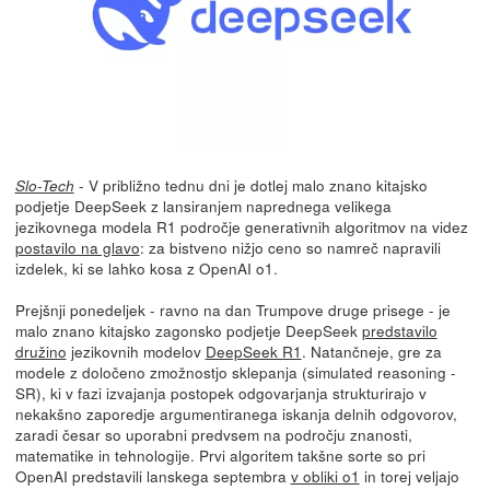
- V približno tednu dni je dotlej malo znano kitajsko
Slo-Tech
podjetje DeepSeek z lansiranjem naprednega velikega
jezikovnega modela R1 področje generativnih algoritmov na videz
postavilo na glavo
: za bistveno nižjo ceno so namreč napravili
izdelek, ki se lahko kosa z OpenAI o1.
Prejšnji ponedeljek - ravno na dan Trumpove druge prisege - je
malo znano kitajsko zagonsko podjetje DeepSeek
predstavilo
družino
jezikovnih modelov
DeepSeek R1
. Natančneje, gre za
modele z določeno zmožnostjo sklepanja (simulated reasoning -
SR), ki v fazi izvajanja postopek odgovarjanja strukturirajo v
nekakšno zaporedje argumentiranega iskanja delnih odgovorov,
zaradi česar so uporabni predvsem na področju znanosti,
matematike in tehnologije. Prvi algoritem takšne sorte so pri
OpenAI predstavili lanskega septembra
v obliki o1
in torej veljajo