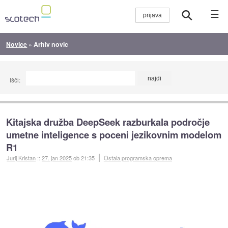
☰
Novice
»
Arhiv novic
Išči:
Kitajska družba DeepSeek razburkala področje
umetne inteligence s poceni jezikovnim modelom
R1
Jurij Kristan
::
27. jan 2025
ob 21:35
Ostala programska oprema