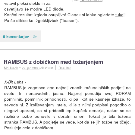
vstavil pleksi steklo in za
osvetljavo še modre LED diode.
Končni rezultat izgleda osupljivo! Članek si lahko ogledate
tukaj
!
Pa še slikico kot žgečkljivček ("teaser").
9 komentarjev
RAMBUS z dobičkom med tožarjenjem
McHusch
::
27. jan 2003
ob 20:38
Rezultati
-
X-Bit Labs
RAMBUS je zagotovo eno najbolj znanih računalniških podjetij na
svetu. In nenavadnih, jasno. Najprej ponudijo svoj RDRAM
pomnilnik, pomnilnik prihodnosti, ki pa, kot se kasneje izkaže, to
seveda ni. Z izsiljevanjem Intela, ki je z njimi podpisal pogodbo o
njegovi uporabi, so si pridobili lep kupček denarja, nakar so se
različne tožbe ponovile v obratni smeri. Tokrat je bila tožena
stranka RAMBUS. A podjetje se vede, kot da se jih tožbe ne tičejo.
Poslujejo celo z dobičkom.