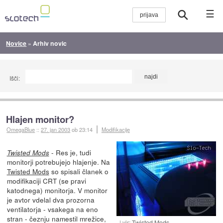
☰
Novice
»
Arhiv novic
Išči:
Hlajen monitor?
OmegaBlue
::
27. jan 2003
ob 23:14
Modifikacije
- Res je, tudi
Twisted Mods
monitorji potrebujejo hlajenje. Na
Twisted Mods
so spisali članek o
modifikaciji CRT (se pravi
katodnega) monitorja. V monitor
je avtor vdelal dva prozorna
ventilatorja - vsakega na eno
stran - čeznju namestil mrežice,
vir:
Twisted Mods