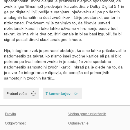
sposobnostih. Avtor članka je preizkusil njegovo sposobnost, da
zvok iz iger/filma/mp3 predvajalnika zakodira v Dolby Digital 5.1 in
ga po digitalni liniji pošlje zunanjemu ojačevalcu ali pa po šestih
analognih kanalih na šest zvočnikov - štirje prostorski, center in
nizkotonec. Predvsem mi je zanimivo to, da čipovje ustvari
nizkotonski kanal in tako lahko uživamo v hrumenju basov tudi
takrat, ko ima vir le dva oz. štiri kanale in bi se basi izgubili, če bi
signal poslali direkt skozi analogne izhode.
Hja, integiran zvok je prerasel obdobje, ko smo lahko pričakovali le
nadomestilo za takrat, ko nismo imeli zvočne kartice ali pa ni bilo
potrebe po kvalitetnem zvoku in je sedaj že zelo spodobno
nadomestilo samostojni zvočni kartici, hkrati pa je glede na to, da
je stvar že integrirana v čipovju, še cenejša od primerljivih
samostojnih zvočnih kartic....
7 komentarjev
Preberi več »
Pravila
Večina pravic pridržanih
Odgovornost
Oglaševanje