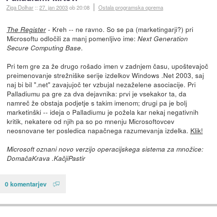
Ziga Dolhar
::
27. jan 2003
ob 20:08
Ostala programska oprema
- Kreh -- ne ravno. So se pa (marketingarji?) pri
The Register
Microsoftu odločili za manj pomenljivo ime:
Next Generation
.
Secure Computing Base
Pri tem gre za že drugo rošado imen v zadnjem času, upoštevajoč
preimenovanje strežniške serije izdelkov Windows .Net 2003, saj
naj bi bil ".net" zavajujoč ter vzbujal nezaželene asociacije. Pri
Palladiumu pa gre za dva dejavnika: prvi je vsekakor ta, da
namreč že obstaja podjetje s takim imenom; drugi pa je bolj
marketinški -- ideja o Palladiumu je požela kar nekaj negativnih
kritik, nekatere od njih pa so po mnenju Microsoftovcev
neosnovane ter posledica napačnega razumevanja izdelka.
Klik!
Microsoft oznani novo verzijo operacijskega sistema za množice:
DomačaKrava .KačjiPastir
0 komentarjev