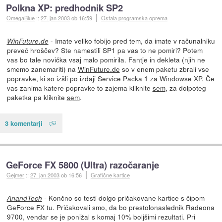
Polkna XP: predhodnik SP2
OmegaBlue
::
27. jan 2003
ob 16:59
Ostala programska oprema
- Imate veliko fobijo pred tem, da imate v računalniku
WinFuture.de
preveč hroščev? Ste namestili SP1 pa vas to ne pomiri? Potem
vas bo tale novička vsaj malo pomirila. Fantje in dekleta (njih ne
smemo zanemariti) na
WinFuture.de
so v enem paketu zbrali vse
popravke, ki so izšli po izdaji Service Packa 1 za Windowse XP. Če
vas zanima katere popravke to zajema kliknite
sem
, za dolpoteg
paketka pa kliknite
sem
.
3 komentarji
GeForce FX 5800 (Ultra) razočaranje
Gejmer
::
27. jan 2003
ob 16:56
Grafične kartice
- Končno so testi dolgo pričakovane kartice s čipom
AnandTech
GeForce FX tu. Pričakovali smo, da bo prestolonaslednik Radeona
9700, vendar se je ponižal s komaj 10% boljšimi rezultati. Pri