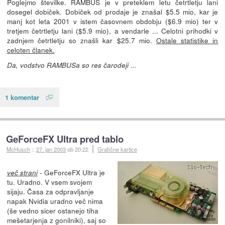
Poglejmo številke. RAMBUS je v preteklem letu četrtletju lani
dosegel dobiček. Dobiček od prodaje je znašal $5.5 mio, kar je
manj kot leta 2001 v istem časovnem obdobju ($6.9 mio) ter v
tretjem četrtletju lani ($5.9 mio), a vendarle ... Celotni prihodki v
zadnjem četrtletju so znašli kar $25.7 mio.
Ostale statistike in
celoten članek.
Da, vodstvo RAMBUSa so res čarodeji ...
1 komentar
GeForceFX Ultra pred tablo
McHusch
::
27. jan 2003
ob 20:22
Grafične kartice
- GeForceFX Ultra je
več strani
tu. Uradno. V vsem svojem
sijaju. Časa za odpravljanje
napak Nvidia uradno več nima
(še vedno sicer ostanejo tiha
mešetarjenja z gonilniki), saj so