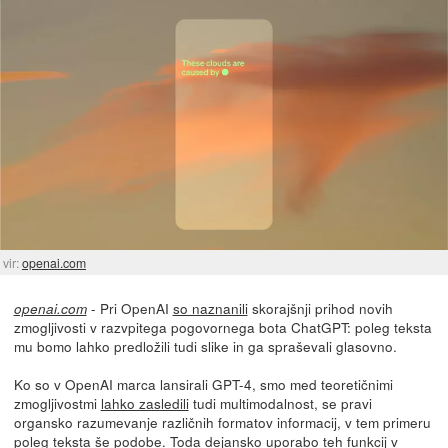
vir:
openai.com
- Pri OpenAI
so naznanili
skorajšnji prihod novih
openai.com
zmogljivosti v razvpitega pogovornega bota ChatGPT: poleg teksta
mu bomo lahko predložili tudi slike in ga spraševali glasovno.
Ko so v OpenAI marca lansirali GPT-4, smo med teoretičnimi
zmogljivostmi
lahko zasledili
tudi multimodalnost, se pravi
organsko razumevanje različnih formatov informacij, v tem primeru
poleg teksta še podobe. Toda dejansko uporabo teh funkcij v