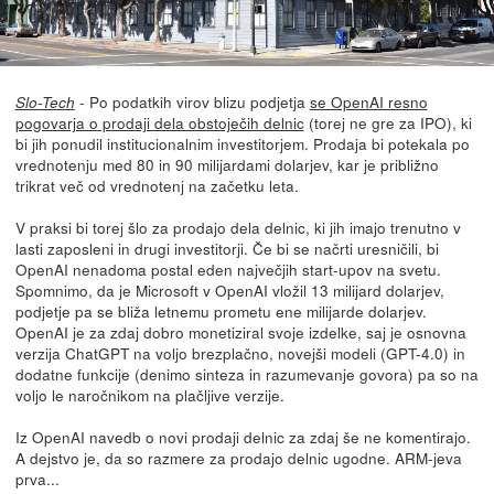
- Po podatkih virov blizu podjetja
se OpenAI resno
Slo-Tech
pogovarja o prodaji dela obstoječih delnic
(torej ne gre za IPO), ki
bi jih ponudil institucionalnim investitorjem. Prodaja bi potekala po
vrednotenju med 80 in 90 milijardami dolarjev, kar je približno
trikrat več od vrednotenj na začetku leta.
V praksi bi torej šlo za prodajo dela delnic, ki jih imajo trenutno v
lasti zaposleni in drugi investitorji. Če bi se načrti uresničili, bi
OpenAI nenadoma postal eden največjih start-upov na svetu.
Spomnimo, da je Microsoft v OpenAI vložil 13 milijard dolarjev,
podjetje pa se bliža letnemu prometu ene milijarde dolarjev.
OpenAI je za zdaj dobro monetiziral svoje izdelke, saj je osnovna
verzija ChatGPT na voljo brezplačno, novejši modeli (GPT-4.0) in
dodatne funkcije (denimo sinteza in razumevanje govora) pa so na
voljo le naročnikom na plačljive verzije.
Iz OpenAI navedb o novi prodaji delnic za zdaj še ne komentirajo.
A dejstvo je, da so razmere za prodajo delnic ugodne. ARM-jeva
prva...