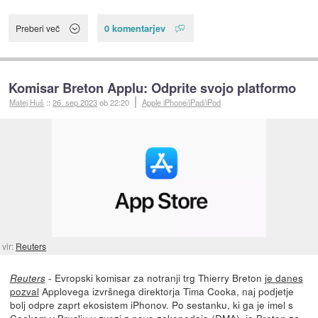
0 komentarjev
Preberi več
Komisar Breton Applu: Odprite svojo platformo
Matej Huš
::
26. sep 2023
ob 22:20
Apple iPhone/iPad/iPod
vir:
Reuters
- Evropski komisar za notranji trg Thierry Breton
je danes
Reuters
pozval
Applovega izvršnega direktorja Tima Cooka, naj podjetje
bolj odpre zaprt ekosistem iPhonov. Po sestanku, ki ga je imel s