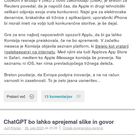
Cookom v Bruslju v zvezi z novo zakonodajo (DMA), je Breton za
Reuters povedal, da je napočil čas, da Apple in drugi tehnološki
velikani odprejo svoja vrata konkurenci. Najsi gre za elektronske
denarnice, brskalnike ali tržnice z aplikacijami, uporabniki iPhona
bi morali imeti na voljo tudi konkurenčne storitve, je še dejal.
Gre za eno najbolj neposrednih opozoril Applu, da bi ga lahko
Komisija resneje preiskovala, če ne bo sprememb. V začetku
meseca je Komisija objavila seznam platform, ki
štejejo kot vratarji
(gatekeepers) na internetu
. Med njimi sta tudi Applova App Store
in Safari, medtem ko Apple iMessage komisija še preverja. Na
seznamu ni iOS, ker nima prevladujočega tržnega deleža.
Breton poudarja, da Evropa podpira inovacije, a ne na račun
varnosti in zasebnosti. To je zelo jasna usmeritev...
13 komentarjev
Preberi več
ChatGPT bo lahko sprejemal slike in govor
Jurij Kristan
::
26. sep 2023
ob 20:09
Ostala programska oprema