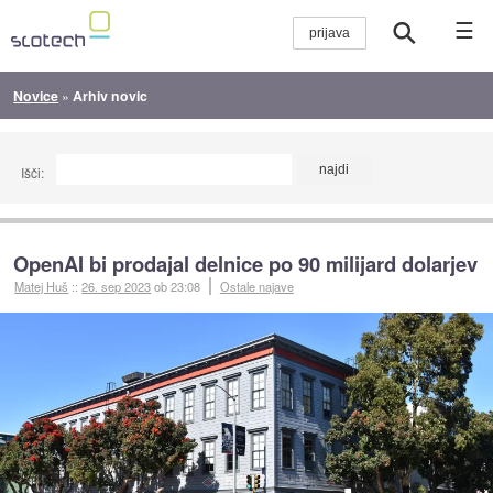
☰
Novice
»
Arhiv novic
Išči:
OpenAI bi prodajal delnice po 90 milijard dolarjev
Matej Huš
::
26. sep 2023
ob 23:08
Ostale najave