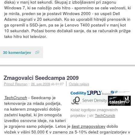
diska) v manj kot sekundi. Skupaj z izboljšavami pri zagonu
Windows 7, ki se naložijo zelo hitro - spomnimo se cele večnosti, ki
je minila, preden se je postavil Windows 2000 - so uspeli Dell
Adamo zagnati v 20 sekundah. Ko so uporabili hitrejši prenosnik in
ga opremili s SSD-jem, pa se je Lenovo T400 postavil v manj kot
10 sekundah. Počasi bomo dočakali sanje, da se računalnik prižge
tako hitro kot televizor.
30 komentarjev
Zmagovalci Seedcampa 2009
Primož Resman
::
26. sep 2009
ob 01:07
Ostale najave
- Seedcamp je
TechCrunch
tekmovanje za mlada podjetja,
na katerem zmagovalci dobijo
Kolaž logotipov zmagovalnih
začetni kapital, ki jim omogoča
projektov
vir:
TechCrunch
izvedbo osnovne ideje, na kateri
je zgrajeno samo pdojetje. Letos je
šest zmagovalcev
dobilo
vložek v višini 50.000 € v zameno za 5-10% delež organizatorjev v