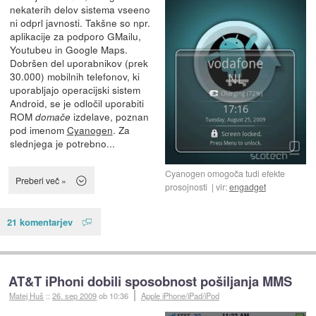
nekaterih delov sistema vseeno
ni odprl javnosti. Takšne so npr.
aplikacije za podporo GMailu,
Youtubeu in Google Maps.
Dobršen del uporabnikov (prek
30.000) mobilnih telefonov, ki
uporabljajo operacijski sistem
Android, se je odločil uporabiti
ROM
izdelave, poznan
domače
pod imenom
Cyanogen
. Za
slednjega je potrebno...
Cyanogen omogoča tudi efekte
Preberi več »
prosojnosti
vir:
engadget
21 komentarjev
AT&T iPhoni dobili sposobnost pošiljanja MMS
Matej Huš
::
26. sep 2009
ob 10:36
Apple iPhone/iPad/iPod