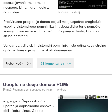
odstranjevanje raznorazne
nesnage, ki nam greni delo z
računalnikom.
NIC SSH v akciji
Protivirusno programje danes bolj ali manj uspešno pregleduje
vsebino sistemskega pomnilnika in trdega diska ter s pomočjo
virusnih vzorcev išče zlonamerno programsko kodo, ki jo nato
skuša odstraniti.
Vendar pa trdi disk in sistemski pomnilnik nista edina kosa strojne
opreme, kamor je mogoče skriti zlonamerno...
138 komentarjev
Preberi več »
Googlu ne dišijo domači ROMi
Primož Resman
::
26. sep 2009
ob 10:36
Android
- Čeprav Android
engadget
uporablja odprtokodno osnovo v
obliki jedra Linux, Google