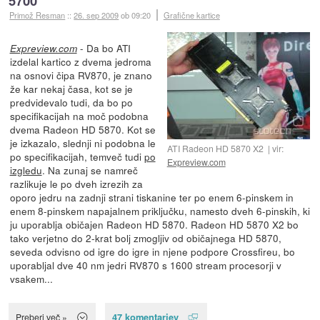
5700
Primož Resman
::
26. sep 2009
ob 09:20
Grafične kartice
- Da bo ATI
Expreview.com
izdelal kartico z dvema jedroma
na osnovi čipa RV870, je znano
že kar nekaj časa, kot se je
predvidevalo tudi, da bo po
specifikacijah na moč podobna
dvema Radeon HD 5870. Kot se
je izkazalo, slednji ni podobna le
ATI Radeon HD 5870 X2
vir:
po specifikacijah, temveč tudi
po
Expreview.com
izgledu
. Na zunaj se namreč
razlikuje le po dveh izrezih za
oporo jedru na zadnji strani tiskanine ter po enem 6-pinskem in
enem 8-pinskem napajalnem priključku, namesto dveh 6-pinskih, ki
ju uporablja običajen Radeon HD 5870. Radeon HD 5870 X2 bo
tako verjetno do 2-krat bolj zmogljiv od običajnega HD 5870,
seveda odvisno od igre do igre in njene podpore Crossfireu, bo
uporabljal dve 40 nm jedri RV870 s 1600 stream procesorji v
vsakem...
47 komentarjev
Preberi več »