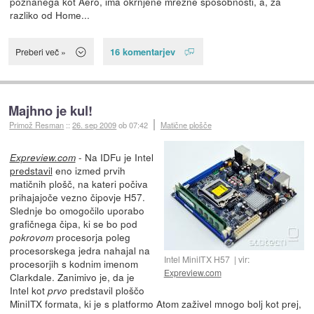
poznanega kot Aero, ima okrnjene mrežne sposobnosti, a, za
razliko od Home...
16 komentarjev
Preberi več »
Majhno je kul!
Primož Resman
::
26. sep 2009
ob 07:42
Matične plošče
- Na IDFu je Intel
Expreview.com
predstavil
eno izmed prvih
matičnih plošč, na kateri počiva
prihajajoče vezno čipovje H57.
Slednje bo omogočilo uporabo
grafičnega čipa, ki se bo pod
procesorja poleg
pokrovom
procesorskega jedra nahajal na
Intel MiniITX H57
vir:
procesorjih s kodnim imenom
Expreview.com
Clarkdale. Zanimivo je, da je
Intel kot
predstavil ploščo
prvo
MiniITX formata, ki je s platformo Atom zaživel mnogo bolj kot prej,