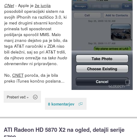
- Apple je
že junija
CNet
posodobil operacijski sistem na
svojih iPhonih na različico 3.0, ki
je med drugimi stvarmi končno
prinesla tudi sposobnost
pošiljanja sporočil MMS. Malo
manj znano dejstvo pa je bilo, da
tega AT&T naročniki v ZDA niso
bili deležni, saj so pri AT&T trdili,
da njihovo omrežje na
tako hudo
ni pripravljeno.
obremenitev
No,
CNET
poroča, da je bila
preko iTunes končno poslana...
Preberi več »
8 komentarjev
ATI Radeon HD 5870 X2 na ogled, detajli serije