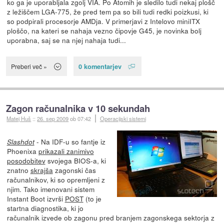
ko ga je uporabljala zgolj VIA. Po Atomih je sledilo tudi nekaj plošč
z ležiščem LGA-775, že pred tem pa so bili tudi redki poizkusi, ki
so podpirali procesorje AMDja. V primerjavi z Intelovo miniITX
ploščo, na kateri se nahaja vezno čipovje G45, je novinka bolj
uporabna, saj se na njej nahaja tudi...
0 komentarjev
Preberi več »
Zagon računalnika v 10 sekundah
Matej Huš
::
26. sep 2009
ob 07:42
Operacijski sistemi
- Na IDF-u so fantje iz
Slashdot
Phoenixa
prikazali zanimivo
posodobitev
svojega BIOS-a, ki
znatno
skrajša
zagonski čas
računalnikov, ki so opremljeni z
njim. Tako imenovani sistem
Instant Boot izvrši
POST
(to je
startna diagnostika, ki jo
računalnik izvede ob zagonu pred branjem zagonskega sektorja z