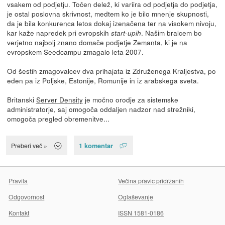
vsakem od podjetju. Točen delež, ki variira od podjetja do podjetja,
je ostal poslovna skrivnost, medtem ko je bilo mnenje skupnosti,
da je bila konkurenca letos dokaj izenačena ter na visokem nivoju,
kar kaže napredek pri evropskih
. Našim bralcem bo
start-upih
verjetno najbolj znano domače podjetje Zemanta, ki je na
evropskem Seedcampu zmagalo leta 2007.
Od šestih zmagovalcev dva prihajata iz Združenega Kraljestva, po
eden pa iz Poljske, Estonije, Romunije in iz arabskega sveta.
Britanski
Server Density
je močno orodje za sistemske
administratorje, saj omogoča oddaljen nadzor nad strežniki,
omogoča pregled obremenitve...
1 komentar
Preberi več »
Pravila
Večina pravic pridržanih
Odgovornost
Oglaševanje
Kontakt
ISSN 1581-0186