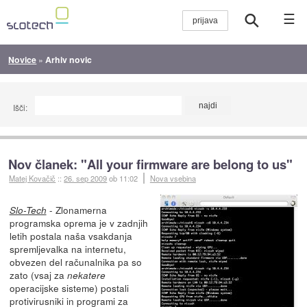
☰
Novice
»
Arhiv novic
Išči:
Nov članek: "All your firmware are belong to us"
Matej Kovačič
::
26. sep 2009
ob 11:02
Nova vsebina
- Zlonamerna
Slo-Tech
programska oprema je v zadnjih
letih postala naša vsakdanja
spremljevalka na internetu,
obvezen del računalnika pa so
zato (vsaj za
nekatere
operacijske sisteme) postali
protivirusniki in programi za