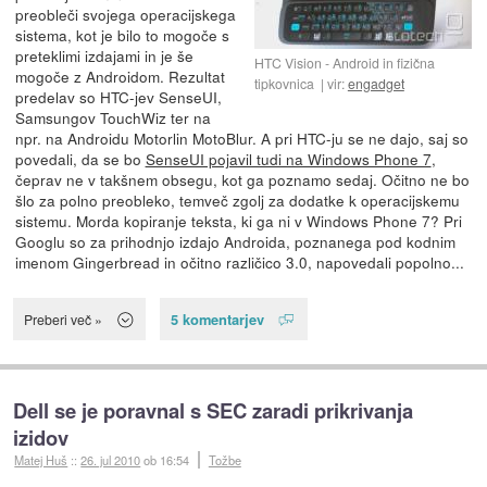
preobleči svojega operacijskega
sistema, kot je bilo to mogoče s
preteklimi izdajami in je še
HTC Vision - Android in fizična
mogoče z Androidom. Rezultat
tipkovnica
vir:
engadget
predelav so HTC-jev SenseUI,
Samsungov TouchWiz ter na
npr. na Androidu Motorlin MotoBlur. A pri HTC-ju se ne dajo, saj so
povedali, da se bo
SenseUI pojavil tudi na Windows Phone 7
,
čeprav ne v takšnem obsegu, kot ga poznamo sedaj. Očitno ne bo
šlo za polno preobleko, temveč zgolj za dodatke k operacijskemu
sistemu. Morda kopiranje teksta, ki ga ni v Windows Phone 7? Pri
Googlu so za prihodnjo izdajo Androida, poznanega pod kodnim
imenom Gingerbread in očitno različico 3.0, napovedali popolno...
5 komentarjev
Preberi več »
Dell se je poravnal s SEC zaradi prikrivanja
izidov
Matej Huš
::
26. jul 2010
ob 16:54
Tožbe