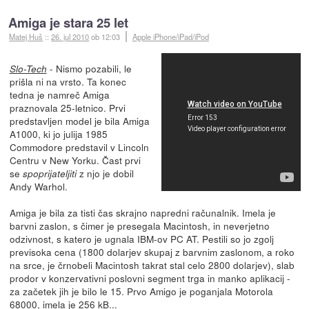
Amiga je stara 25 let
Matej Huš
::
26. jul 2010
ob 12:03
Apple iPhone/iPad/iPod
- Nismo pozabili, le
Slo-Tech
prišla ni na vrsto. Ta konec
tedna je namreč Amiga
praznovala 25-letnico. Prvi
predstavljen model je bila Amiga
A1000, ki jo julija 1985
Commodore predstavil v Lincoln
Centru v New Yorku. Čast prvi
se
z njo je dobil
spoprijateljiti
Andy Warhol.
Amiga je bila za tisti čas skrajno napredni računalnik. Imela je
barvni zaslon, s čimer je presegala Macintosh, in neverjetno
odzivnost, s katero je ugnala IBM-ov PC AT. Pestili so jo zgolj
previsoka cena (1800 dolarjev skupaj z barvnim zaslonom, a roko
na srce, je črnobeli Macintosh takrat stal celo 2800 dolarjev), slab
prodor v konzervativni poslovni segment trga in manko aplikacij -
za začetek jih je bilo le 15. Prvo Amigo je poganjala Motorola
68000, imela je 256 kB...