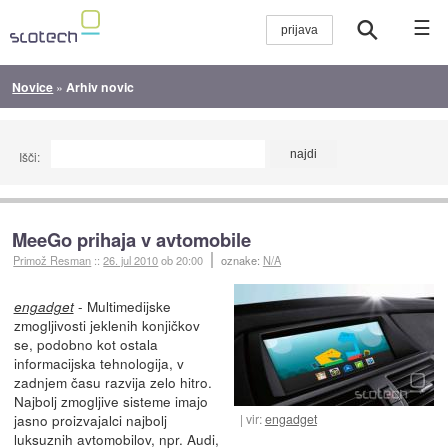
☰
Novice
»
Arhiv novic
Išči:
MeeGo prihaja v avtomobile
Primož Resman
::
26. jul 2010
ob 20:00
oznake:
N/A
- Multimedijske
engadget
zmogljivosti jeklenih konjičkov
se, podobno kot ostala
informacijska tehnologija, v
zadnjem času razvija zelo hitro.
Najbolj zmogljive sisteme imajo
vir:
engadget
jasno proizvajalci najbolj
luksuznih avtomobilov, npr. Audi,