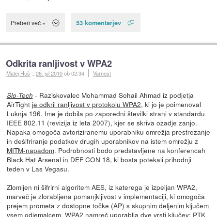
53 komentarjev
Preberi več »
Odkrita ranljivost v WPA2
Matej Huš
::
26. jul 2010
ob 02:34
Varnost
- Raziskovalec Mohammad Sohail Ahmad iz podjetja
Slo-Tech
AirTight
je odkril ranljivost v protokolu WPA2
, ki jo je poimenoval
Luknja 196. Ime je dobila po zaporedni številki strani v standardu
IEEE 802.11 (revizija iz leta 2007), kjer se skriva ozadje zanjo.
Napaka omogoča avtoriziranemu uporabniku omrežja prestrezanje
in dešifriranje podatkov drugih uporabnikov na istem omrežju z
MITM-napadom
. Podrobnosti bodo predstavljene na konferencah
Black Hat Arsenal in DEF CON 18, ki bosta potekali prihodnji
teden v Las Vegasu.
Zlomljen ni šifrirni algoritem AES, iz katerega je izpeljan WPA2,
marveč je zlorabljena pomanjkljivost v implementaciji, ki omogoča
prejem prometa z dostopne točke (AP) s skupnim deljenim ključem
vsem odjemalcem. WPA2 namreč uporablja dve vrsti ključev: PTK