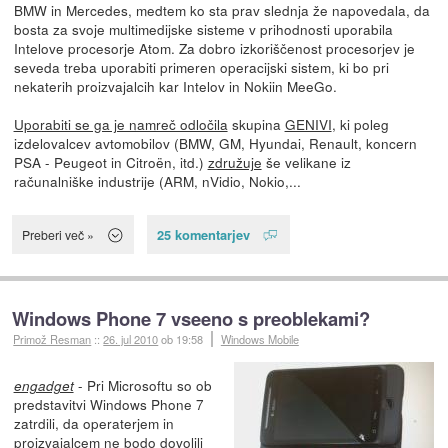
BMW in Mercedes, medtem ko sta prav slednja že napovedala, da
bosta za svoje multimedijske sisteme v prihodnosti uporabila
Intelove procesorje Atom. Za dobro izkoriščenost procesorjev je
seveda treba uporabiti primeren operacijski sistem, ki bo pri
nekaterih proizvajalcih kar Intelov in Nokiin MeeGo.
Uporabiti se ga je namreč odločila
skupina
GENIVI
, ki poleg
izdelovalcev avtomobilov (BMW, GM, Hyundai, Renault, koncern
PSA - Peugeot in Citroën, itd.)
združuje
še velikane iz
računalniške industrije (ARM, nVidio, Nokio,...
25 komentarjev
Preberi več »
Windows Phone 7 vseeno s preoblekami?
Primož Resman
::
26. jul 2010
ob 19:58
Windows Mobile
- Pri Microsoftu so ob
engadget
predstavitvi Windows Phone 7
zatrdili, da operaterjem in
proizvajalcem ne bodo dovolili