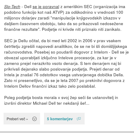
- Dell
se je poravnal
z ameriškim SEC (organizacija ima
Slo-Tech
podobno funkcijo kot naš ATVP) za odškodnino v vrednosti 100
milijonov dolarjev zaradi "manipulacije knjigovodskih izkazov v
daljšem časovnem obdobju, tako da so prikazovali nedosežene
finančne rezultate". Podjetje ni krivde niti priznalo niti zanikalo.
SEC je Dellu očital, da bi med leti 2002 in 2006 v prav vsakem
četrtletju zgrešili napovedi analitikov, če se ne bi šli domišljijskega
računovodstva. Posebej so poudarili dogovor z Intelom - Dell se je
obvezal uporabljati izključno Intelove procesorje, za kar je v
zameno prejel nerazkrito vsoto denarja. S tem denarjem naj bi
prikrivali dejansko slabo poslovanje podjetja. Prejeti denar od
Intela je znašal 76 odstotkov vsega ustvarjenega dobička Della.
Zato ni presenetljivo, da se je leta 2007 po prekinitvi dogovora z
Intelom Dellov finančni izkaz tako zelo poslabšal.
Poleg podjetja bosta morala v svoj žep seči še ustanovitelj in
izvršni direktor Michael Dell ter nekdanji šef...
5 komentarjev
Preberi več »