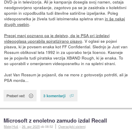
DVD-ja in televizorja. Ali je kampanja dosegla svoj namen, ostaja
neodgovorjeno vprašanje, zagotovo pa se je zasidrala v kolektivni
spomin in vzpodbudila tudi številne satirične izpeljanke. Poleg
videoposnetka je živela tudi istoimenska spletna stran
in še nekaj
drugih vsebin
.
Precej manj poznano pa je dejstvo, da je PSA pri izdelavi
videooglasa uporabila spiratizirano pisavo
. V oglasi se pojavi
pisava, ki je povsem enaka kot FF Confidential. Slednjo je Just van
Rossum oblikoval leta 1992 in za uporabo terja licenco. Kasneje
se je pojavila tudi piratska verzija XBAND Rough, ki je enaka. To
so uporabili v omenjenem videoposnetku in na spletni strani.
Just Van Rossum je pojasnil, da ne more z gotovostjo potrditi, ali je
PSA morda...
3 komentarji
Preberi več
Microsoft z enoletno zamudo izdal Recall
Matej Huš
::
26. apr 2025
ob 08:52
Operacijski sistemi