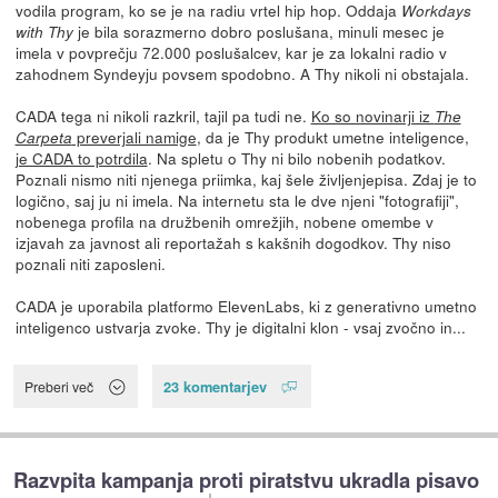
vodila program, ko se je na radiu vrtel hip hop. Oddaja
Workdays
je bila sorazmerno dobro poslušana, minuli mesec je
with Thy
imela v povprečju 72.000 poslušalcev, kar je za lokalni radio v
zahodnem Syndeyju povsem spodobno. A Thy nikoli ni obstajala.
CADA tega ni nikoli razkril, tajil pa tudi ne.
Ko so novinarji iz
The
preverjali namige
, da je Thy produkt umetne inteligence,
Carpeta
je CADA to potrdila
. Na spletu o Thy ni bilo nobenih podatkov.
Poznali nismo niti njenega priimka, kaj šele življenjepisa. Zdaj je to
logično, saj ju ni imela. Na internetu sta le dve njeni "fotografiji",
nobenega profila na družbenih omrežjih, nobene omembe v
izjavah za javnost ali reportažah s kakšnih dogodkov. Thy niso
poznali niti zaposleni.
CADA je uporabila platformo ElevenLabs, ki z generativno umetno
inteligenco ustvarja zvoke. Thy je digitalni klon - vsaj zvočno in...
23 komentarjev
Preberi več
Razvpita kampanja proti piratstvu ukradla pisavo