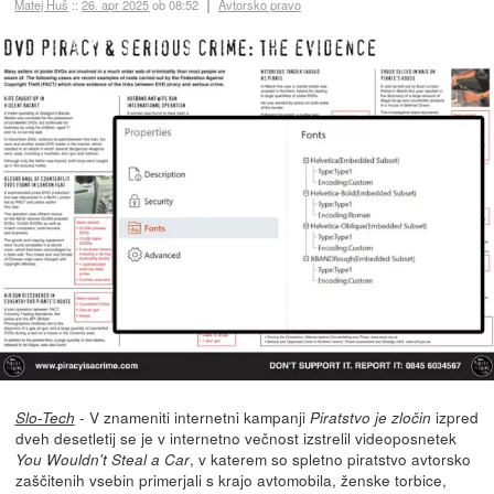
Matej Huš
::
26. apr 2025
ob 08:52
Avtorsko pravo
- V znameniti internetni kampanji
izpred
Slo-Tech
Piratstvo je zločin
dveh desetletij se je v internetno večnost izstrelil videoposnetek
, v katerem so spletno piratstvo avtorsko
You Wouldn't Steal a Car
zaščitenih vsebin primerjali s krajo avtomobila, ženske torbice,