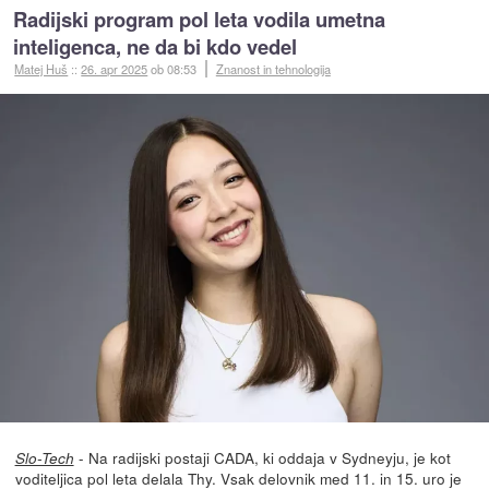
Radijski program pol leta vodila umetna
inteligenca, ne da bi kdo vedel
Matej Huš
::
26. apr 2025
ob 08:53
Znanost in tehnologija
- Na radijski postaji CADA, ki oddaja v Sydneyju, je kot
Slo-Tech
voditeljica pol leta delala Thy. Vsak delovnik med 11. in 15. uro je