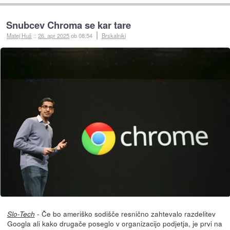
Snubcev Chroma se kar tare
Matej Huš
::
26. apr 2025
ob 08:54
Brskalniki
- Če bo ameriško sodišče resnično zahtevalo razdelitev
Slo-Tech
Googla ali kako drugače poseglo v organizacijo podjetja, je prvi na