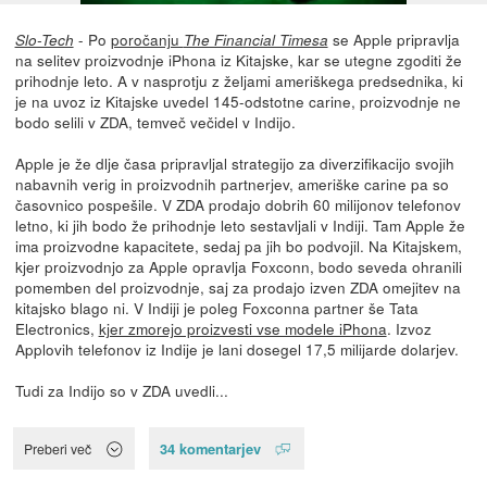
- Po
poročanju
se Apple pripravlja
Slo-Tech
The Financial Timesa
na selitev proizvodnje iPhona iz Kitajske, kar se utegne zgoditi že
prihodnje leto. A v nasprotju z željami ameriškega predsednika, ki
je na uvoz iz Kitajske uvedel 145-odstotne carine, proizvodnje ne
bodo selili v ZDA, temveč večidel v Indijo.
Apple je že dlje časa pripravljal strategijo za diverzifikacijo svojih
nabavnih verig in proizvodnih partnerjev, ameriške carine pa so
časovnico pospešile. V ZDA prodajo dobrih 60 milijonov telefonov
letno, ki jih bodo že prihodnje leto sestavljali v Indiji. Tam Apple že
ima proizvodne kapacitete, sedaj pa jih bo podvojil. Na Kitajskem,
kjer proizvodnjo za Apple opravlja Foxconn, bodo seveda ohranili
pomemben del proizvodnje, saj za prodajo izven ZDA omejitev na
kitajsko blago ni. V Indiji je poleg Foxconna partner še Tata
Electronics,
kjer zmorejo proizvesti vse modele iPhona
. Izvoz
Applovih telefonov iz Indije je lani dosegel 17,5 milijarde dolarjev.
Tudi za Indijo so v ZDA uvedli...
34 komentarjev
Preberi več