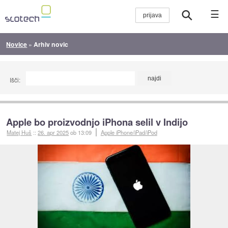
☰
Novice
»
Arhiv novic
Išči:
Apple bo proizvodnjo iPhona selil v Indijo
Matej Huš
::
26. apr 2025
ob 13:09
Apple iPhone/iPad/iPod