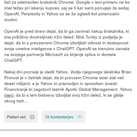
listi za odstranitev brskalnik Chrome. Google v tem primeru ne bo
imel težav pri iskanju kupcev, saj se ti kar sami ponujajo že sedaj.
OpenAI, Perplexity in Yahoo so se že oglasili kot potencialni
snubci.
OpenAI je pred dnevi dejal, da bi ga zanimal nakup brskalnika, ki
ima približno dvotretjinski tržni delež. Nick Turley iz podjetja je
dejal, da bi s prevzemom Chroma izboljšali vidnost in dostopnost
svoje umetne inteligence v ChatGPT. OpenAI se trenutno zanaša
na svojega partnerja Microsoft za širjenje vpliva in dometa
ChatGPT.
Nekaj dni pozneje je sledil Yahoo. Vodja njegovega iskalnika Brian
Provost je v četrtek dejal, da bi prevzem Chroma sicer stal več
deset milijard, a je Yahoo to pripravljen in sposoben izvesti.
Financiranje bi zagotovil lastnik Apollo Global Management. Yahoo
meni
, da bi s tem bistveno izboljšal svoj tržni delež, ki se giblje
okrog treh...
15 komentarjev
Preberi več