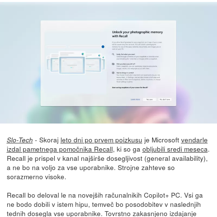
- Skoraj
leto dni po prvem poizkusu
je Microsoft
vendarle
Slo-Tech
izdal pametnega pomočnika Recall
, ki so ga
obljubili sredi meseca
.
Recall je prispel v kanal najširše dosegljivost (general availability),
a ne bo na voljo za vse uporabnike. Strojne zahteve so
sorazmerno visoke.
Recall bo deloval le na novejših računalnikih Copilot+ PC. Vsi ga
ne bodo dobili v istem hipu, temveč bo posodobitev v naslednjih
tednih dosegla vse uporabnike. Tovrstno zakasnjeno izdajanje