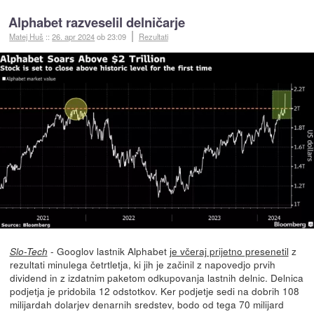
Alphabet razveselil delničarje
Matej Huš
::
26. apr 2024
ob 23:09
Rezultati
- Googlov lastnik Alphabet
je včeraj prijetno presenetil
z
Slo-Tech
rezultati minulega četrtletja, ki jih je začinil z napovedjo prvih
dividend in z izdatnim paketom odkupovanja lastnih delnic. Delnica
podjetja je pridobila 12 odstotkov. Ker podjetje sedi na dobrih 108
milijardah dolarjev denarnih sredstev, bodo od tega 70 milijard