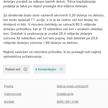
dolarjev porabili za odkupe lastnih delnic. Tržna kapitalizacija
podjetja je takoj po objavi presegla dva bilijona dolarjev.
Za dividende bodo sicer namenili skromnih 0,20 dolarja na delnico,
kar bodo izplačali 17. junija, a to je še vedno več kot doslej, ko
dividend ni bilo. V minulem četrtletju so ustvarili 80,5 milijarde
dolarjev prihodkov, kar je 15 odstotkov več kot v enakem obdobju
lani. Dobiček iz poslovanja je znašal 25,4 milijarde dolarjev
oziroma 32 odstotkov več kot leto poprej, čisti dobiček pa 23,6
milijarde dolarjev oziroma 1,89 dolarja na delnico.
Najbolj zaslužen za rekordne prihodke, ki so presegli tudi najbolj
optimistična pričakovanja...
0 komentarjev
Preberi več
Pravila
Večina pravic pridržanih
Odgovornost
Oglaševanje
Kontakt
ISSN 1581-0186