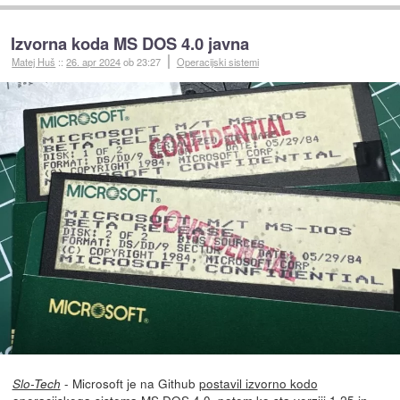
Izvorna koda MS DOS 4.0 javna
Matej Huš
::
26. apr 2024
ob 23:27
Operacijski sistemi
- Microsoft je na Github
postavil izvorno kodo
Slo-Tech