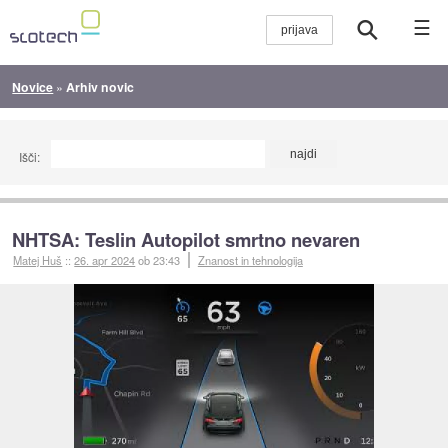
☰
Novice
»
Arhiv novic
Išči:
NHTSA: Teslin Autopilot smrtno nevaren
Matej Huš
::
26. apr 2024
ob 23:43
Znanost in tehnologija