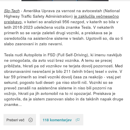
- Ameriška Uprava za varnost na avtocestah (National
Slo-Tech
Highway Traffic Safety Administration)
je zaključila večmesečno
preiskavo
, v kateri so analizirali 956 nezgod, v katerih so bila v
letih 2018-2023 udeležena vozila znamke Tesla. V nekaterih
primerih so se vanje zaleteli drugi vozniki, a preiskava se je
osredotočila na asistenčne sisteme v teslah. Ugotovili so, da so ti
slabo zasnovani in zato nevarni.
Tesla nudi Autopilota in FSD (Full Self-Driving), ki imenu navkljub
ne omogočata, da avto vozi brez voznika. A temu se precej
približata, hkrati pa od voznikov ne terjata dovolj pozornosti. Med
obravnavanimi nesrečami je bilo 211 čelnih trčenj tesel v ovire. V
kar 59 primerih so imeli vozniki dovolj časa za reakcijo - vsaj pet
sekund, pogosto tudi deset- pa niso storili nič. Vozniki so se
preveč zanašli na asistenčne sisteme in niso bili pozorni na
vožnjo, hkrati pa jih avtomobil na to ni opozarjal. Preiskava je
ugotovila, da je sistem zasnovan slabo in da takšnih napak druge
znamke...
118 komentarjev
Preberi več