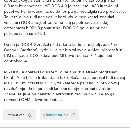
operacijskega sistema MS DOS 4.0
, potem ko sta verziji 1.25 in
2.0 tam že desetletje. MS DOS 4.0 je izšel leta 1988 in tedaj ni
požel veliko navdušenja, še danes pa ga nostalgiki raje preskočijo.
Ta verzija ima tudi neslavni rekord, da je med vsemi izdanimi
verzijami DOS-a najbolj potratna, saj je potrebovala tedaj
astronomskih 92 kB pomnilnika. DOS 6.0 ga je na primer
potreboval le še 72 kB.
Da se je DOS 4.0 znašel med odprto kodo, je najbolj zaslužen
Connor "Starfrost" Hyde, ki
je prebrskal svoje arhive
. Microsoft in
IBM sta sedaj DOS izdala pod MIT-ovo licenco, ki šteje med
odprtokodne.
MS DOS je operacijski sistem, ki ne zna izvajati več programov
hkrati. A ne bi bilo treba, da je tako. Sočasno je potekal tudi razvoj
MT DOS (multitasking DOS), za katerega pa nikoli ni bilo dovolj
navdušenja, da bi ga izdali kot samostojni operacijski sistem.
Znašel se je le na nekaterih evropskih računalnikih, če so ga
namestili OEM-i. Izvorne kode...
6 komentarjev
Preberi več