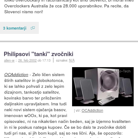
Overclockers Australia že cca 28.000 uporabnikov. Pa recite, da
Slovenci nismo nori!
3 komentarji
Philipsovi "tanki" zvočniki
alien-w
::
26. feb 2002
ob 17:13
oznake:
N/A
- Zelo ličen sistem
OCAddiction
štirih satelitov in globokotonca,
ki se lahko pohvali z zelo lepim
dizajnom, tankostjo satelitov,
kovinsko barvo ter priloženim
daljinskim upravljalcem. Ima tudi
neki novi sistem ojačanja basov,
vir:
OCAddiction
imenovan wOOx, ki pa, kot pravi
opisovalec, ni na nikakršen način beden, saj je izjemno kvaliteten
in ni le poskus natega kupcev. Če se bo dalo te zvočnike dobiti
tudi pri nas, si jih bom kupil, saj so res lični. Aja, še opozorilo: