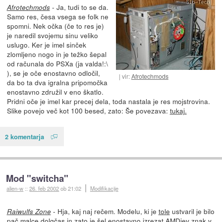
- Ja, tudi to se da.
Afrotechmods
Samo res, česa vsega se folk ne
spomni. Nek očka (če to res je)
je naredil svojemu sinu veliko
uslugo. Ker je imel sinček
zlomljeno nogo in je težko šepal
od računala do PSXa (ja valda!:\
), se je oče enostavno odločil,
vir:
Afrotechmods
da bo ta dva igralna pripomočka
enostavno združil v eno škatlo.
Pridni oče je imel kar precej dela, toda nastala je res mojstrovina.
Slike povejo več kot 100 besed, zato: Še povezava:
tukaj.
2 komentarja
Mod "switcha"
alien-w
::
26. feb 2002
ob 21:02
Modifikacije
- Hja, kaj naj rečem. Modelu, ki je
tole
ustvaril je bilo
Raiwulfs Zone
pač malce dolgčas in zato je šel enostavno izrezat AMDjev znak v