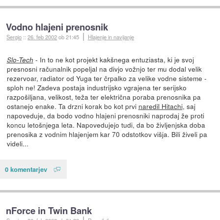
Vodno hlajeni prenosnik
Sergio
::
26. feb 2002
ob 21:45
Hlajenje in navijanje
- In to ne kot projekt kakšnega entuziasta, ki je svoj
Slo-Tech
presnosni računalnik popeljal na divjo vožnjo ter mu dodal velik
rezervoar, radiator od Yuga ter črpalko za velike vodne sisteme -
sploh ne! Zadeva postaja industrijsko vgrajena ter serijsko
razpošiljana, velikost, teža ter električna poraba prenosnika pa
ostanejo enake. Ta drzni korak bo kot prvi
naredil Hitachi
, saj
napoveduje, da bodo vodno hlajeni prenosniki naprodaj že proti
koncu letošnjega leta. Napovedujejo tudi, da bo življenjska doba
prenosika z vodnim hlajenjem kar 70 odstotkov višja. Bili živeli pa
videli...
0 komentarjev
nForce in Twin Bank