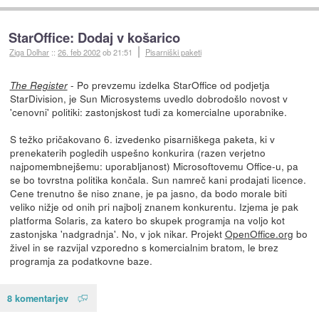
StarOffice: Dodaj v košarico
Ziga Dolhar
::
26. feb 2002
ob 21:51
Pisarniški paketi
- Po prevzemu izdelka StarOffice od podjetja
The Register
StarDivision, je Sun Microsystems uvedlo dobrodošlo novost v
'cenovni' politiki: zastonjskost tudi za komercialne uporabnike.
S težko pričakovano 6. izvedenko pisarniškega paketa, ki v
prenekaterih pogledih uspešno konkurira (razen verjetno
najpomembnejšemu: uporabljanost) Microsoftovemu Office-u, pa
se bo tovrstna politika končala. Sun namreč kani prodajati licence.
Cene trenutno še niso znane, je pa jasno, da bodo morale biti
veliko nižje od onih pri najbolj znanem konkurentu. Izjema je pak
platforma Solaris, za katero bo skupek programja na voljo kot
zastonjska 'nadgradnja'. No, v jok nikar. Projekt
OpenOffice.org
bo
živel in se razvijal vzporedno s komercialnim bratom, le brez
programja za podatkovne baze.
8 komentarjev