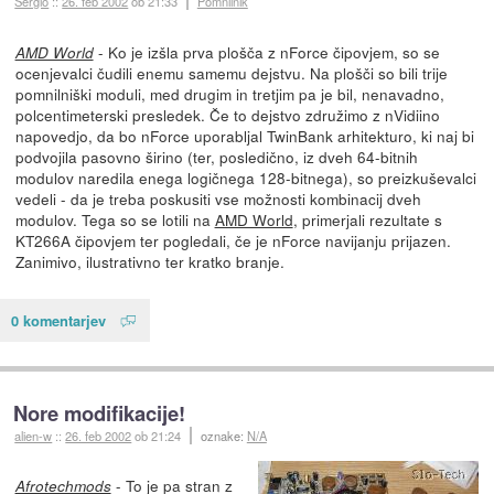
Sergio
::
26. feb 2002
ob 21:33
Pomnilnik
- Ko je izšla prva plošča z nForce čipovjem, so se
AMD World
ocenjevalci čudili enemu samemu dejstvu. Na plošči so bili trije
pomnilniški moduli, med drugim in tretjim pa je bil, nenavadno,
polcentimeterski presledek. Če to dejstvo združimo z nVidiino
napovedjo, da bo nForce uporabljal TwinBank arhitekturo, ki naj bi
podvojila pasovno širino (ter, posledično, iz dveh 64-bitnih
modulov naredila enega logičnega 128-bitnega), so preizkuševalci
vedeli - da je treba poskusiti vse možnosti kombinacij dveh
modulov. Tega so se lotili na
AMD World
, primerjali rezultate s
KT266A čipovjem ter pogledali, če je nForce navijanju prijazen.
Zanimivo, ilustrativno ter kratko branje.
0 komentarjev
Nore modifikacije!
alien-w
::
26. feb 2002
ob 21:24
oznake:
N/A
- To je pa stran z
Afrotechmods