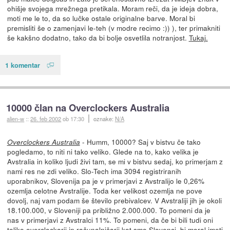
ohišje svojega mrežnega pretikala. Moram reči, da je ideja dobra,
moti me le to, da so lučke ostale originalne barve. Moral bi
premisliti še o zamenjavi le-teh (v modre recimo :)) ), ter primakniti
še kakšno dodatno, tako da bi bolje osvetlila notranjost.
Tukaj.
1 komentar
10000 član na Overclockers Australia
alien-w
::
26. feb 2002
ob 17:30
oznake:
N/A
- Humm, 10000? Saj v bistvu če tako
Overclockers Australia
pogledamo, to niti ni tako veliko. Glede na to, kako velika je
Avstralia in koliko ljudi živi tam, se mi v bistvu sedaj, ko primerjam z
nami res ne zdi veliko. Slo-Tech ima 3094 registriranih
uporabnikov, Slovenija pa je v primerjavi z Avstralijo le 0,26%
ozemlja celotne Avstralije. Toda ker velikost ozemlja ne pove
dovolj, naj vam podam še število prebivalcev. V Avstraliji jih je okoli
18.100.000, v Sloveniji pa približno 2.000.000. To pomeni da je
nas v primerjavi z Avstralci 11%. To pomeni, da če bi bili tudi oni
toliko overclockarji in računalničarji kot smo Slovenci, bi moral imeti