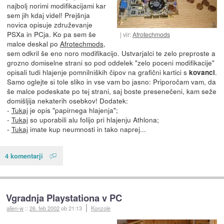
najbolj norimi modifikacijami kar
sem jih kdaj videl! Prejšnja
novica opisuje združevanje
PSXa in PCja. Ko pa sem še
vir:
Afrotechmods
malce deskal po
Afrotechmods
,
sem odkril še eno noro modifikacijo. Ustvarjalci te zelo preproste a
grozno domiselne strani so pod oddelek "zelo poceni modifikacije"
opisali tudi hlajenje pomnilniških čipov na grafični kartici s
.
kovanci
Samo oglejte si tole sliko in vse vam bo jasno: Priporočam vam, da
še malce podeskate po tej strani, saj boste presenečeni, kam seže
domišljija nekaterih osebkov! Dodatek:
-
Tukaj
je opis "papirnega hlajenja";
-
Tukaj
so uporabili alu folijo pri hlajenju Athlona;
-
Tukaj
imate kup neumnosti in tako naprej...
4 komentarji
Vgradnja Playstationa v PC
alien-w
::
26. feb 2002
ob 21:13
Konzole