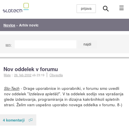
☰
Novice
»
Arhiv novic
Išči:
Nov oddelek v forumu
Mate
::
26. feb 2002
ob 23:19
Obvestila
- Drage uporabnice in uporabniki, v forumu smo uvedli
Slo-Tech
nov oddelek "
". V ta oddelek sodijo vsa vprašanja
Izdelava spletišč
glede izdelovanja, programiranja in dizajna kakršnihkoli spletnih
strani. Želim vam uspešno uporabo novega oddelka v forumu. 8-)
4 komentarji