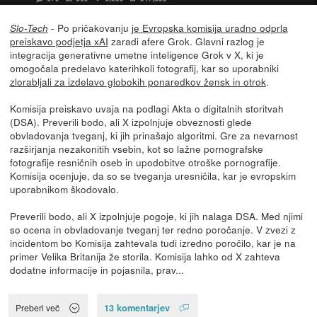
- Po pričakovanju
je Evropska komisija uradno odprla
Slo-Tech
preiskavo podjetja xAI
zaradi afere Grok. Glavni razlog je
integracija generativne umetne inteligence Grok v X, ki je
omogočala predelavo katerihkoli fotografij, kar so uporabniki
zlorabljali za izdelavo globokih ponaredkov žensk in otrok
.
Komisija preiskavo uvaja na podlagi Akta o digitalnih storitvah
(DSA). Preverili bodo, ali X izpolnjuje obveznosti glede
obvladovanja tveganj, ki jih prinašajo algoritmi. Gre za nevarnost
razširjanja nezakonitih vsebin, kot so lažne pornografske
fotografije resničnih oseb in upodobitve otroške pornografije.
Komisija ocenjuje, da so se tveganja uresničila, kar je evropskim
uporabnikom škodovalo.
Preverili bodo, ali X izpolnjuje pogoje, ki jih nalaga DSA. Med njimi
so ocena in obvladovanje tveganj ter redno poročanje. V zvezi z
incidentom bo Komisija zahtevala tudi izredno poročilo, kar je na
primer Velika Britanija že storila. Komisija lahko od X zahteva
dodatne informacije in pojasnila, prav...
13 komentarjev
Preberi več