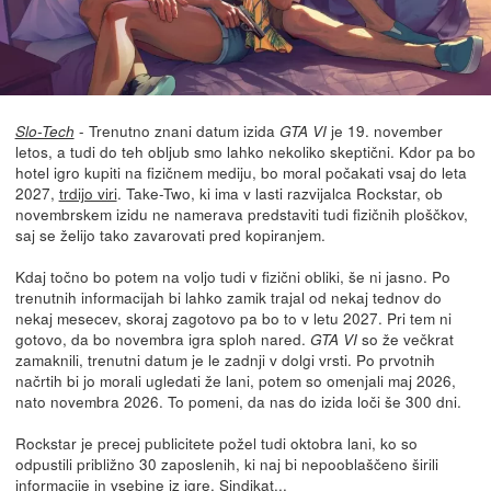
- Trenutno znani datum izida
je 19. november
Slo-Tech
GTA VI
letos, a tudi do teh obljub smo lahko nekoliko skeptični. Kdor pa bo
hotel igro kupiti na fizičnem mediju, bo moral počakati vsaj do leta
2027,
trdijo viri
. Take-Two, ki ima v lasti razvijalca Rockstar, ob
novembrskem izidu ne namerava predstaviti tudi fizičnih ploščkov,
saj se želijo tako zavarovati pred kopiranjem.
Kdaj točno bo potem na voljo tudi v fizični obliki, še ni jasno. Po
trenutnih informacijah bi lahko zamik trajal od nekaj tednov do
nekaj mesecev, skoraj zagotovo pa bo to v letu 2027. Pri tem ni
gotovo, da bo novembra igra sploh nared.
so že večkrat
GTA VI
zamaknili, trenutni datum je le zadnji v dolgi vrsti. Po prvotnih
načrtih bi jo morali ugledati že lani, potem so omenjali maj 2026,
nato novembra 2026. To pomeni, da nas do izida loči še 300 dni.
Rockstar je precej publicitete požel tudi oktobra lani, ko so
odpustili približno 30 zaposlenih, ki naj bi nepooblaščeno širili
informacije in vsebine iz igre. Sindikat...