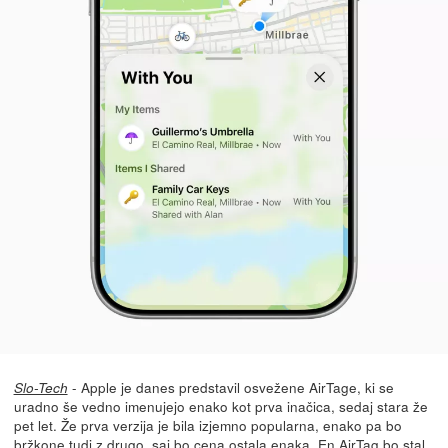
- Apple je danes predstavil osvežene AirTage, ki se
Slo-Tech
uradno še vedno imenujejo enako kot prva inačica, sedaj stara že
pet let. Že prva verzija je bila izjemno popularna, enako pa bo
bržkone tudi z drugo, saj bo cena ostala enaka. En AirTag bo stal