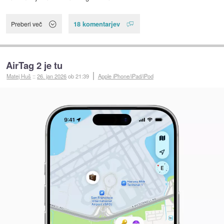
18 komentarjev
Preberi več
AirTag 2 je tu
Matej Huš
::
26. jan 2026
ob 21:39
Apple iPhone/iPad/iPod