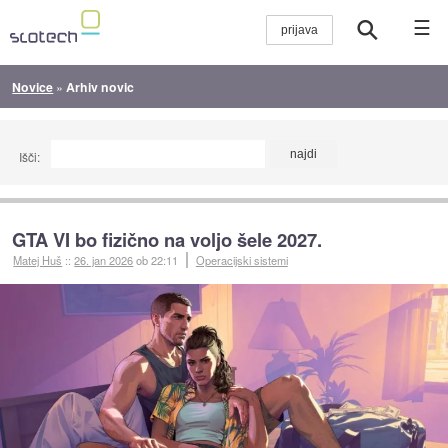
☰
Novice
»
Arhiv novic
Išči:
GTA VI bo fizično na voljo šele 2027.
Matej Huš
::
26. jan 2026
ob 22:11
Operacijski sistemi