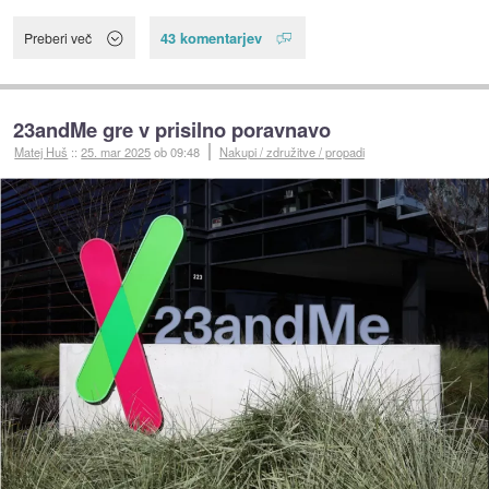
43 komentarjev
Preberi več
23andMe gre v prisilno poravnavo
Matej Huš
::
25. mar 2025
ob 09:48
Nakupi / združitve / propadi