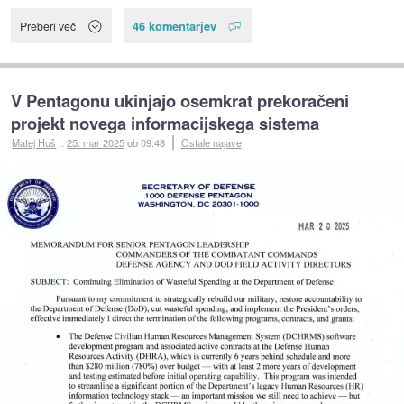
46 komentarjev
Preberi več
V Pentagonu ukinjajo osemkrat prekoračeni
projekt novega informacijskega sistema
Matej Huš
::
25. mar 2025
ob 09:48
Ostale najave