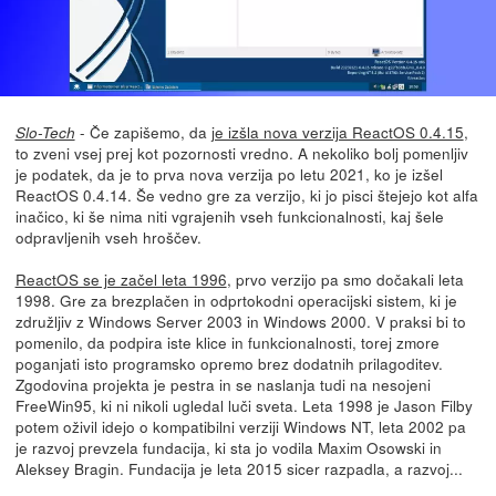
- Če zapišemo, da
je izšla nova verzija ReactOS 0.4.15
,
Slo-Tech
to zveni vsej prej kot pozornosti vredno. A nekoliko bolj pomenljiv
je podatek, da je to prva nova verzija po letu 2021, ko je izšel
ReactOS 0.4.14. Še vedno gre za verzijo, ki jo pisci štejejo kot alfa
inačico, ki še nima niti vgrajenih vseh funkcionalnosti, kaj šele
odpravljenih vseh hroščev.
ReactOS se je začel leta 1996
, prvo verzijo pa smo dočakali leta
1998. Gre za brezplačen in odprtokodni operacijski sistem, ki je
združljiv z Windows Server 2003 in Windows 2000. V praksi bi to
pomenilo, da podpira iste klice in funkcionalnosti, torej zmore
poganjati isto programsko opremo brez dodatnih prilagoditev.
Zgodovina projekta je pestra in se naslanja tudi na nesojeni
FreeWin95, ki ni nikoli ugledal luči sveta. Leta 1998 je Jason Filby
potem oživil idejo o kompatibilni verziji Windows NT, leta 2002 pa
je razvoj prevzela fundacija, ki sta jo vodila Maxim Osowski in
Aleksey Bragin. Fundacija je leta 2015 sicer razpadla, a razvoj...