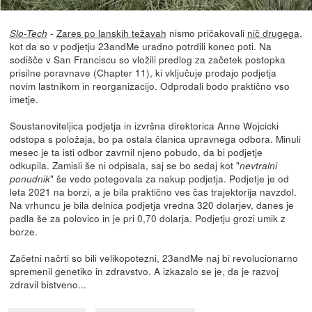
-
Zares po lanskih težavah
nismo pričakovali
nič drugega
,
Slo-Tech
kot da so v podjetju 23andMe uradno potrdili konec poti. Na
sodišče v San Franciscu so vložili predlog za začetek postopka
prisilne poravnave (Chapter 11), ki vključuje prodajo podjetja
novim lastnikom in reorganizacijo. Odprodali bodo praktično vso
imetje.
Soustanoviteljica podjetja in izvršna direktorica Anne Wojcicki
odstopa s položaja, bo pa ostala članica upravnega odbora. Minuli
mesec je ta isti odbor zavrnil njeno pobudo, da bi podjetje
odkupila. Zamisli še ni odpisala, saj se bo sedaj kot "
nevtralni
" še vedo potegovala za nakup podjetja. Podjetje je od
ponudnik
leta 2021 na borzi, a je bila praktično ves čas trajektorija navzdol.
Na vrhuncu je bila delnica podjetja vredna 320 dolarjev, danes je
padla še za polovico in je pri 0,70 dolarja. Podjetju grozi umik z
borze.
Začetni načrti so bili velikopotezni, 23andMe naj bi revolucionarno
spremenil genetiko in zdravstvo. A izkazalo se je, da je razvoj
zdravil bistveno...