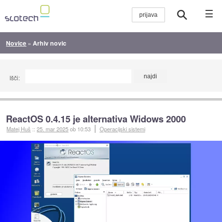
☰
Novice
»
Arhiv novic
Išči:
ReactOS 0.4.15 je alternativa Widows 2000
Matej Huš
::
25. mar 2025
ob 10:53
Operacijski sistemi