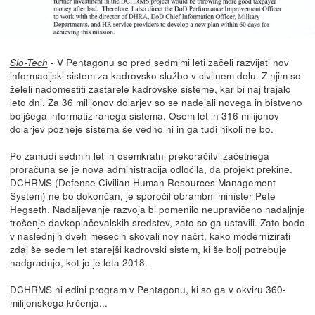
- V Pentagonu so pred sedmimi leti začeli razvijati nov
Slo-Tech
informacijski sistem za kadrovsko službo v civilnem delu. Z njim so
želeli nadomestiti zastarele kadrovske sisteme, kar bi naj trajalo
leto dni. Za 36 milijonov dolarjev so se nadejali novega in bistveno
boljšega informatiziranega sistema. Osem let in 316 milijonov
dolarjev pozneje sistema še vedno ni in ga tudi nikoli ne bo.
Po zamudi sedmih let in osemkratni prekoračitvi začetnega
proračuna se je nova administracija odločila, da projekt prekine.
DCHRMS (Defense Civilian Human Resources Management
System) ne bo dokončan, je sporočil obrambni minister Pete
Hegseth. Nadaljevanje razvoja bi pomenilo neupravičeno nadaljnje
trošenje davkoplačevalskih sredstev, zato so ga ustavili. Zato bodo
v naslednjih dveh mesecih skovali nov načrt, kako modernizirati
zdaj še sedem let starejši kadrovski sistem, ki še bolj potrebuje
nadgradnjo, kot jo je leta 2018.
DCHRMS ni edini program v Pentagonu, ki so ga v okviru 360-
milijonskega krčenja...