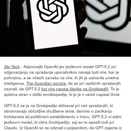
- Najnovejši OpenAI-jev jezikovni model GPT-5.2 pri
Slo-Tech
odgovarjanju na vprašanja uporabnikov navaja tudi vire, kar je
pohvalno, a se včasih zanaša na vire, ki jih je ustvarila umetna
inteligenca.
The Guardian poroča
, da so pri različnih vprašanjih
zaznali, da GPT-5.2
kot vire navaja članke na Grokipediji
. To je
spletna stran v obliki enciklopedije, ki jo je v celoti napisal Grok.
GPT-5.2 se je na Grokipedijo skliceval pri več vprašanjih, ki
obravnavajo občutljive družbene teme, denimo o zanikanju
holokavsta ali političnem establišmentu v Iranu. GPT-5.2 ni edini
jezikovni model, ki citira Grokipedijo, saj so to opazili tudi pri
Claudu. Iz OpenAI so se odzvali s pojasnilom, da GPT zajema iz