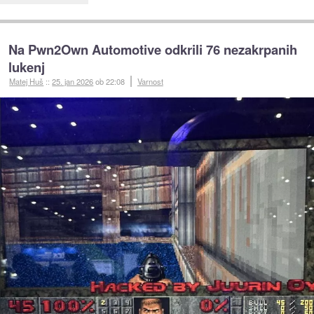
Na Pwn2Own Automotive odkrili 76 nezakrpanih
lukenj
Matej Huš
::
25. jan 2026
ob 22:08
Varnost