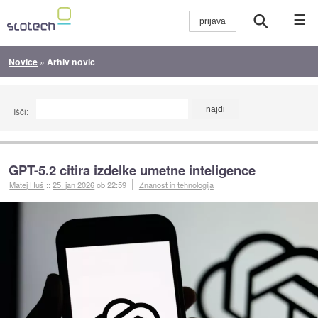
☰
Novice
»
Arhiv novic
Išči:
GPT-5.2 citira izdelke umetne inteligence
Matej Huš
::
25. jan 2026
ob 22:59
Znanost in tehnologija