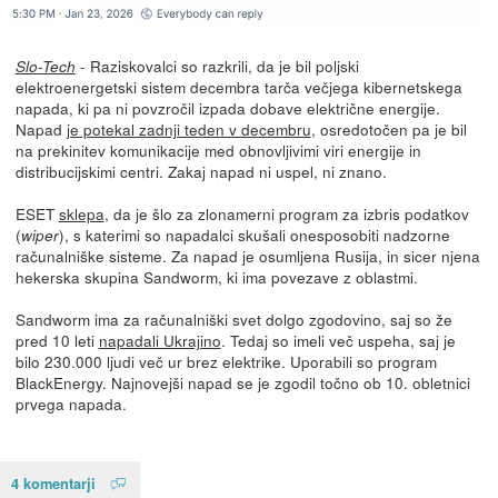
- Raziskovalci so razkrili, da je bil poljski
Slo-Tech
elektroenergetski sistem decembra tarča večjega kibernetskega
napada, ki pa ni povzročil izpada dobave električne energije.
Napad
je potekal zadnji teden v decembru
, osredotočen pa je bil
na prekinitev komunikacije med obnovljivimi viri energije in
distribucijskimi centri. Zakaj napad ni uspel, ni znano.
ESET
sklepa
, da je šlo za zlonamerni program za izbris podatkov
(
), s katerimi so napadalci skušali onesposobiti nadzorne
wiper
računalniške sisteme. Za napad je osumljena Rusija, in sicer njena
hekerska skupina Sandworm, ki ima povezave z oblastmi.
Sandworm ima za računalniški svet dolgo zgodovino, saj so že
pred 10 leti
napadali Ukrajino
. Tedaj so imeli več uspeha, saj je
bilo 230.000 ljudi več ur brez elektrike. Uporabili so program
BlackEnergy. Najnovejši napad se je zgodil točno ob 10. obletnici
prvega napada.
4 komentarji