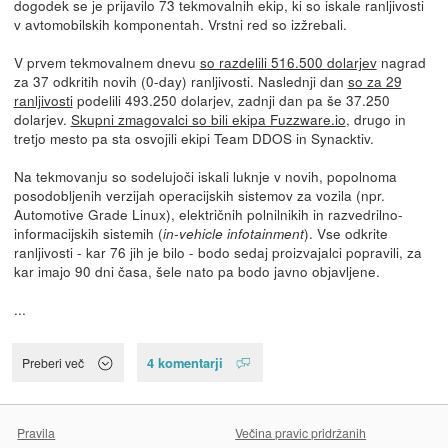
dogodek se je prijavilo 73 tekmovalnih ekip, ki so iskale ranljivosti
v avtomobilskih komponentah. Vrstni red so izžrebali.
V prvem tekmovalnem dnevu
so razdelili 516.500 dolarjev
nagrad
za 37 odkritih novih (0-day) ranljivosti. Naslednji dan
so za 29
ranljivosti
podelili 493.250 dolarjev, zadnji dan pa še 37.250
dolarjev.
Skupni zmagovalci so bili ekipa Fuzzware.io
, drugo in
tretjo mesto pa sta osvojili ekipi Team DDOS in Synacktiv.
Na tekmovanju so sodelujoči iskali luknje v novih, popolnoma
posodobljenih verzijah operacijskih sistemov za vozila (npr.
Automotive Grade Linux), električnih polnilnikih in razvedrilno-
informacijskih sistemih (
). Vse odkrite
in-vehicle infotainment
ranljivosti - kar 76 jih je bilo - bodo sedaj proizvajalci popravili, za
kar imajo 90 dni časa, šele nato pa bodo javno objavljene.
...
4 komentarji
Preberi več
Pravila
Večina pravic pridržanih