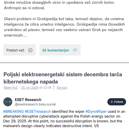
široke množice dosegljivih virov in upošteva več zornih kotov.
Anthropic se ni odzval.
Glavni problem ni Grokipedija kot taka, temveč dejstvo, da umetna
inteligenca že citira umetno inteligenco. Grokipedija nima človeških
urednikov ali piscev, temveč vso vsebino ustvari Grok po nejasnih
smernicah....
26 komentarjev
Preberi več
Poljski elektroenergetski sistem decembra tarča
kibernetskega napada
Matej Huš
::
25. jan 2026
ob 22:08
Varnost