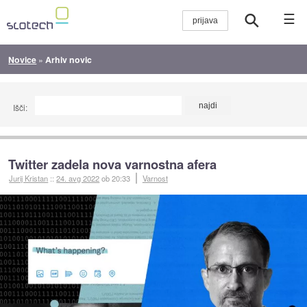
☰
Novice
»
Arhiv novic
Išči:
Twitter zadela nova varnostna afera
Jurij Kristan
::
24. avg 2022
ob 20:33
Varnost