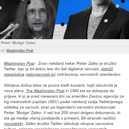
Peiter 'Mudge' Zatko
vir:
Washington Post
- Znan nekdanji heker Peiter Zatko je družbo
Washington Post
Twitter, kjer je bil dobro leto dni šef digitalne varnosti,
obtožil
vsesplošne
malomarnosti pri
vzdrževanju varnostnih standardov.
Silicijeva dolina letos ne pozna kislih kumaric, kajti izbruhnila je
nova afera.
The Washington Post
in CNN sta se dokopala do
prijave, ki jo je pred mesecem dni na ameriško Zvezno agencijo za
trg vrednostnih papirjev (SEC) podal nekdanji vodja Twitterjevega
oddelka za varnost, sicer pa legendarni varnostni strokovnjak
Peiter 'Mudge' Zatko. V več kot 200 strani dolgem dokumentu, ki
sta ga medija včeraj poobjavila v prirejeni, 84-stranski različici
(
povzetek
), Zatko družbo Twitter obtožuje obupne varnostne
kulture, oziroma vsesplošnega nespoštovanja varnostnih