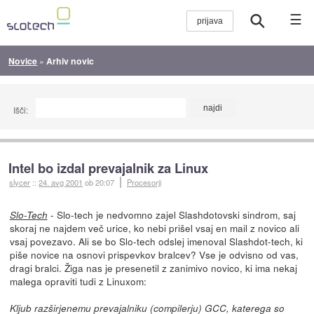
☰
Novice
»
Arhiv novic
Išči:
Intel bo izdal prevajalnik za Linux
slycer
::
24. avg 2001
ob 20:07
Procesorji
- Slo-tech je nedvomno zajel Slashdotovski sindrom, saj
Slo-Tech
skoraj ne najdem več urice, ko nebi prišel vsaj en mail z novico ali
vsaj povezavo. Ali se bo Slo-tech odslej imenoval Slashdot-tech, ki
piše novice na osnovi prispevkov bralcev? Vse je odvisno od vas,
dragi bralci. Žiga nas je presenetil z zanimivo novico, ki ima nekaj
malega opraviti tudi z Linuxom:
Kljub razširjenemu prevajalniku (compilerju) GCC, katerega so