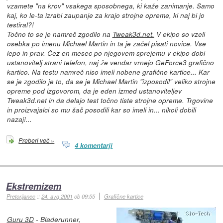
vzamete "na krov" vsakega sposobnega, ki kaže zanimanje. Samo
kaj, ko le-ta izrabi zaupanje za krajo strojne opreme, ki naj bi jo
testiral?!
Točno to se je namreč zgodilo na
Tweak3d.net.
V ekipo so vzeli
osebka po imenu Michael Martin in ta je začel pisati novice. Vse
lepo in prav. Čez en mesec po njegovem sprejemu v ekipo dobi
ustanovitelj strani telefon, naj že vendar vrnejo GeForce3 grafično
kartico. Na testu namreč niso imeli nobene grafične kartice... Kar
se je zgodilo je to, da se je Michael Martin "izposodil" veliko strojne
opreme pod izgovorom, da je eden izmed ustanoviteljev
Tweak3d.net in da delajo test točno tiste strojne opreme. Trgovine
in proizvajalci so mu šač posodili kar so imeli in... nikoli dobili
nazaj!...
Preberi več »
4 komentarji
Ekstremizem
Pretorijanec
::
24. avg 2001
ob 09:55
Grafične kartice
Guru 3D
- Bladerunner,