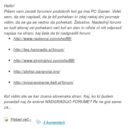
Hello!
Pišem vam zaradi forumov podobnih kot ga ima PC Gamer. Videl
sem, da ste napisali, da je bil pohekan in zdaj nekaj dni pozneje
vidim, da se ga se vedno da pohekati. Žalostno. Naslednji forumi
so tudi skoraj vsi pohekani več kot en dan in nihče ni niti odpravil
napisa na strani, kaj šele da bi nadgradili forum:
http://www.radgona.com/phpBB/
http://lea.hamradio.si/forum/
http://www.strojnistvo.com/phpBB/
http://slofxp.paranoja.org/
http://programiranje.kelt.si/forum/
Kot vidim ste se kar znana slovenska stran. Kaj, ko bi ljudem
povedali naj že enkrat NADGRADIJO FORUME? Pa ne gre samo
za...
Preberi več »
4 komentarji