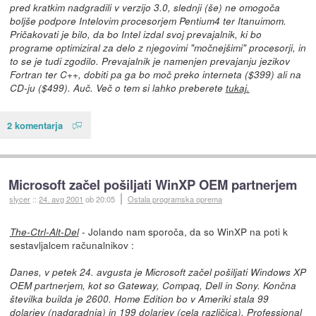
pred kratkim nadgradili v verzijo 3.0, slednji (še) ne omogoča
boljše podpore Intelovim procesorjem Pentium4 ter Itanuimom.
Pričakovati je bilo, da bo Intel izdal svoj prevajalnik, ki bo
programe optimiziral za delo z njegovimi "močnejšimi" procesorji, in
to se je tudi zgodilo. Prevajalnik je namenjen prevajanju jezikov
Fortran ter C++, dobiti pa ga bo moč preko interneta ($399) ali na
CD-ju ($499). Auč. Več o tem si lahko preberete
tukaj.
2 komentarja
Microsoft začel pošiljati WinXP OEM partnerjem
slycer
::
24. avg 2001
ob 20:05
Ostala programska oprema
- Jolando nam sporoča, da so WinXP na poti k
The-Ctrl-Alt-Del
sestavljalcem računalnikov :
Danes, v petek 24. avgusta je Microsoft začel pošiljati Windows XP
OEM partnerjem, kot so Gateway, Compaq, Dell in Sony. Končna
številka builda je 2600. Home Edition bo v Ameriki stala 99
dolarjev (nadgradnja) in 199 dolarjev (cela različica). Professional