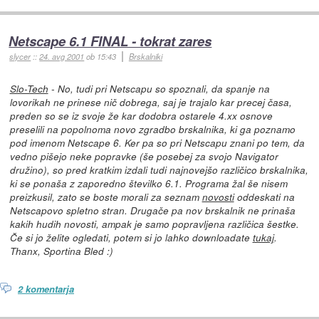
Netscape 6.1 FINAL - tokrat zares
slycer
::
24. avg 2001
ob 15:43
Brskalniki
Slo-Tech
- No, tudi pri Netscapu so spoznali, da spanje na
lovorikah ne prinese nič dobrega, saj je trajalo kar precej časa,
preden so se iz svoje že kar dodobra ostarele 4.xx osnove
preselili na popolnoma novo zgradbo brskalnika, ki ga poznamo
pod imenom Netscape 6. Ker pa so pri Netscapu znani po tem, da
vedno pišejo neke popravke (še posebej za svojo Navigator
družino), so pred kratkim izdali tudi najnovejšo različico brskalnika,
ki se ponaša z zaporedno številko 6.1. Programa žal še nisem
preizkusil, zato se boste morali za seznam
novosti
oddeskati na
Netscapovo spletno stran. Drugače pa nov brskalnik ne prinaša
kakih hudih novosti, ampak je samo popravljena različica šestke.
Če si jo želite ogledati, potem si jo lahko downloadate
tukaj
.
Thanx, Sportina Bled :)
2 komentarja