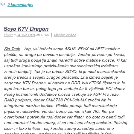
0 komentarjev
Soyo K7V Dragon
slycer
::
24. avg 2001
ob 18:06
Matične plošče
Slo-Tech
- Arg, vsi hočejo samo ASUS, EPoX ali ABIT matične
plošče, na druge pa povsem pozabijo. Vendar povsem po krivici,
saj tudi druga podjetja znajo narediti dobre matične plošče, ki kar
uspešno konkurirajo preizkušenim overclockerskim izdelkom
znanih podjetij. Tak je na primer SOYO, ki je med overclockersko
srenjo treščil s svojimi Dragon ploščami. Ena izmed boljših je
zagotovo
K7V Dragon
, ki bazira na DDR VIA KT266 čipsetu in je
lepe črne barve, poleg tega pa vsebuje še 5 vijoličnih PCI slotov.
Poleg kozmetičnih dodatkov plošča vsebuje še AGP Pro režo,
RAID podporo, dober CMI8738 PCI-6ch-MX zvočni čip in
integrirano mrežno kartico. Plošča ponuja tudi overclockerju
prijazne nastavitve, vendar bomo zaman iskali VIO. Ker pa
overclocker potrebuje tudi dober ventilator, bo gotovo bentil tudi
nad zoprnimi kondenzatorji, ki so nanizani okrog socketa. Položaj
sicer ni tako kritičen, saj kondenzatorji zasedejo samo eno
stranico socketa, vendar se pri inštalaciji hladilnika iz Orb