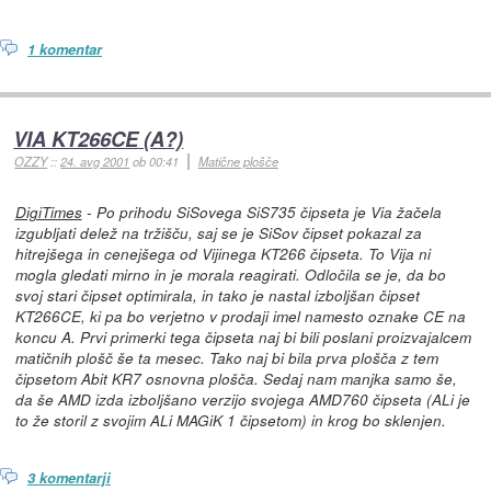
1 komentar
VIA KT266CE (A?)
OZZY
::
24. avg 2001
ob 00:41
Matične plošče
DigiTimes
- Po prihodu SiSovega SiS735 čipseta je Via žačela
izgubljati delež na tržišču, saj se je SiSov čipset pokazal za
hitrejšega in cenejšega od Vijinega KT266 čipseta. To Vija ni
mogla gledati mirno in je morala reagirati. Odločila se je, da bo
svoj stari čipset optimirala, in tako je nastal izboljšan čipset
KT266CE, ki pa bo verjetno v prodaji imel namesto oznake CE na
koncu A. Prvi primerki tega čipseta naj bi bili poslani proizvajalcem
matičnih plošč še ta mesec. Tako naj bi bila prva plošča z tem
čipsetom Abit KR7 osnovna plošča. Sedaj nam manjka samo še,
da še AMD izda izboljšano verzijo svojega AMD760 čipseta (ALi je
to že storil z svojim ALi MAGiK 1 čipsetom) in krog bo sklenjen.
3 komentarji