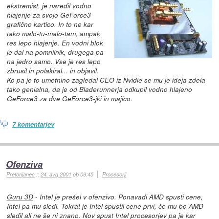
ekstremist, je naredil vodno
hlajenje za svojo GeForce3
grafično kartico. In to ne kar
tako malo-tu-malo-tam, ampak
res lepo hlajenje. En vodni blok
je dal na pomnilnik, drugega pa
na jedro samo. Vse je res lepo
zbrusil in polakiral... in objavil.
Ko pa je to umetnino zagledal CEO iz Nvidie se mu je ideja zdela
tako genialna, da je od Bladerunnerja odkupil vodno hlajeno
GeForce3 za dve GeForce3-jki in majico.
7 komentarjev
Ofenziva
Pretorijanec
::
24. avg 2001
ob 09:45
Procesorji
Guru 3D
- Intel je prešel v ofenzivo. Ponavadi AMD spusti cene,
Intel pa mu sledi. Tokrat je Intel spustil cene prvi, če mu bo AMD
sledil ali ne še ni znano. Nov spust Intel procesorjev pa je kar