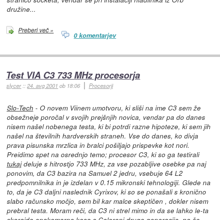
družine...
Preberi več »
0 komentarjev
Test VIA C3 733 MHz procesorja
slycer
::
24. avg 2001
ob 18:06
Procesorji
Slo-Tech
- O novem Viinem umotvoru, ki sliši na ime C3 sem že
obsežneje poročal v svojih prejšnjih novica, vendar pa do danes
nisem našel nobenega testa, ki bi potrdi razne hipoteze, ki sem jih
našel na številnih hardverskih straneh. Vse do danes, ko divja
prava pisunska mrzlica in bralci pošiljajo prispevke kot nori.
Preidimo spet na osrednjo temo; procesor C3, ki so ga testirali
tukaj
deluje s hitrostjo 733 MHz, za vse pozabljive osebke pa naj
ponovim, da C3 bazira na Samuel 2 jedru, vsebuje 64 L2
predpomnilnika in je izdelan v 0.15 mikronski tehnologiji. Glede na
to, da je C3 daljni naslednik Cyrixov, ki so se ponašali s kronično
slabo računsko močjo, sem bil kar malce skeptičen , dokler nisem
prebral testa. Moram reči, da C3 ni strel mimo in da se lahko le-ta
skorajda enakomerno kosa s Celeroni druge generacije, pa še