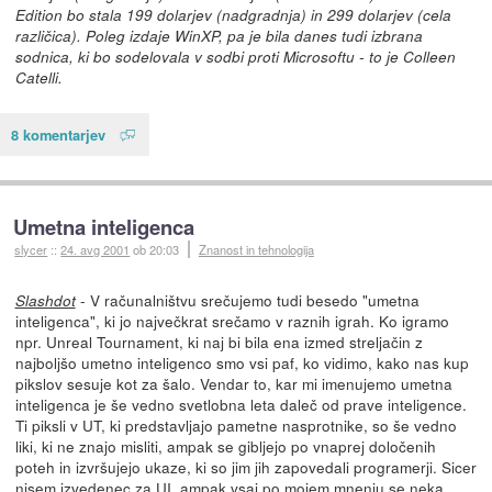
Edition bo stala 199 dolarjev (nadgradnja) in 299 dolarjev (cela
različica). Poleg izdaje WinXP, pa je bila danes tudi izbrana
sodnica, ki bo sodelovala v sodbi proti Microsoftu - to je Colleen
Catelli.
8 komentarjev
Umetna inteligenca
slycer
::
24. avg 2001
ob 20:03
Znanost in tehnologija
- V računalništvu srečujemo tudi besedo "umetna
Slashdot
inteligenca", ki jo največkrat srečamo v raznih igrah. Ko igramo
npr. Unreal Tournament, ki naj bi bila ena izmed streljačin z
najboljšo umetno inteligenco smo vsi paf, ko vidimo, kako nas kup
pikslov sesuje kot za šalo. Vendar to, kar mi imenujemo umetna
inteligenca je še vedno svetlobna leta daleč od prave inteligence.
Ti piksli v UT, ki predstavljajo pametne nasprotnike, so še vedno
liki, ki ne znajo misliti, ampak se gibljejo po vnaprej določenih
poteh in izvršujejo ukaze, ki so jim jih zapovedali programerji. Sicer
nisem izvedenec za UI, ampak vsaj po mojem mnenju se neka