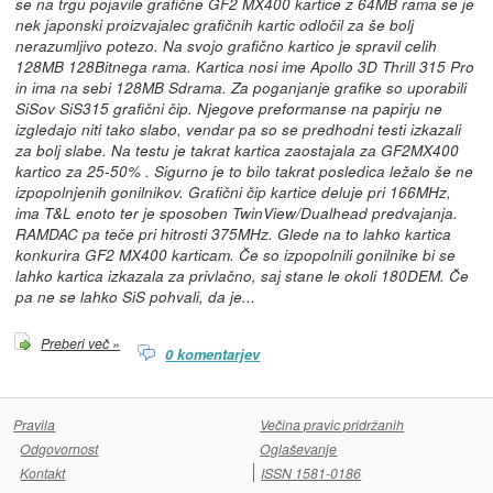
se na trgu pojavile grafične GF2 MX400 kartice z 64MB rama se je
nek japonski proizvajalec grafičnih kartic odločil za še bolj
nerazumljivo potezo. Na svojo grafično kartico je spravil celih
128MB 128Bitnega rama. Kartica nosi ime Apollo 3D Thrill 315 Pro
in ima na sebi 128MB Sdrama. Za poganjanje grafike so uporabili
SiSov SiS315 grafični čip. Njegove preformanse na papirju ne
izgledajo niti tako slabo, vendar pa so se predhodni testi izkazali
za bolj slabe. Na testu je takrat kartica zaostajala za GF2MX400
kartico za 25-50% . Sigurno je to bilo takrat posledica ležalo še ne
izpopolnjenih gonilnikov. Grafični čip kartice deluje pri 166MHz,
ima T&L enoto ter je sposoben TwinView/Dualhead predvajanja.
RAMDAC pa teče pri hitrosti 375MHz. Glede na to lahko kartica
konkurira GF2 MX400 karticam. Če so izpopolnili gonilnike bi se
lahko kartica izkazala za privlačno, saj stane le okoli 180DEM. Če
pa ne se lahko SiS pohvali, da je...
Preberi več »
0 komentarjev
Pravila
Večina pravic pridržanih
Odgovornost
Oglaševanje
Kontakt
ISSN 1581-0186