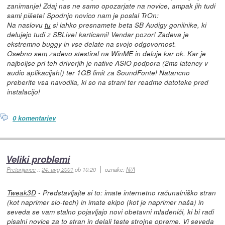
zanimanje! Zdaj nas ne samo opozarjate na novice, ampak jih tudi
sami pišete! Spodnjo novico nam je poslal TrOn:
Na naslovu
tu
si lahko presnamete beta SB Audigy gonilnike, ki
delujejo tudi z SBLive! karticami! Vendar pozor! Zadeva je
ekstremno buggy in vse delate na svojo odgovornost.
Osebno sem zadevo stestiral na WinME in deluje kar ok. Kar je
najboljse pri teh driverjih je native ASIO podpora (2ms latency v
audio aplikacijah!) ter 1GB limit za SoundFonte! Natancno
preberite vsa navodila, ki so na strani ter readme datoteke pred
instalacijo!
0 komentarjev
Veliki problemi
Pretorijanec
::
24. avg 2001
ob 10:20
oznake:
N/A
Tweak3D
- Predstavljajte si to: imate internetno računalniško stran
(kot naprimer slo-tech) in imate ekipo (kot je naprimer naša) in
seveda se vam stalno pojavljajo novi obetavni mladeniči, ki bi radi
pisalni novice za to stran in delali teste strojne opreme. Vi seveda