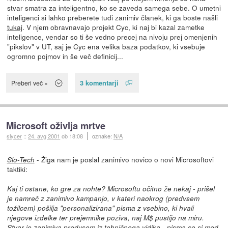
stvar smatra za inteligentno, ko se zaveda samega sebe. O umetni
inteligenci si lahko preberete tudi zanimiv članek, ki ga boste našli
tukaj
. V njem obravnavajo projekt Cyc, ki naj bi kazal zametke
inteligence, vendar so ti še vedno precej na nivoju prej omenjenih
"pikslov" v UT, saj je Cyc ena velika baza podatkov, ki vsebuje
ogromno pojmov in še več definicij...
3 komentarji
Preberi več »
Microsoft oživlja mrtve
slycer
::
24. avg 2001
ob 18:08
oznake:
N/A
- Žiga nam je poslal zanimivo novico o novi Microsoftovi
Slo-Tech
taktiki:
Kaj ti ostane, ko gre za nohte? Microsoftu očitno že nekaj - prišel
je namreč z zanimivo kampanjo, v kateri naokrog (predvsem
tožilcem) pošilja "personalizirana" pisma z vsebino, ki hvali
njegove izdelke ter prejemnike poziva, naj M$ pustijo na miru.
Stvar je zanimiva predvsem iz tehničnega vidika - pisma so si med