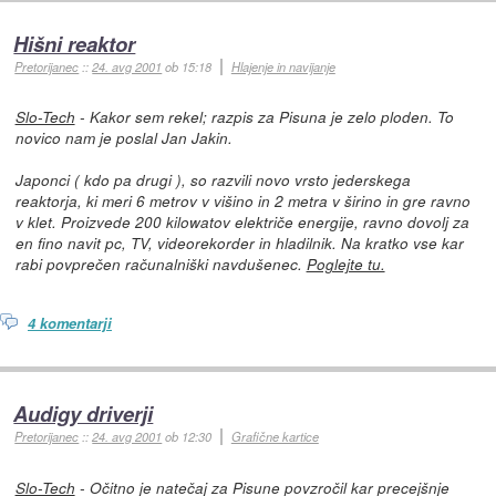
Hišni reaktor
Pretorijanec
::
24. avg 2001
ob 15:18
Hlajenje in navijanje
Slo-Tech
- Kakor sem rekel; razpis za Pisuna je zelo ploden. To
novico nam je poslal Jan Jakin.
Japonci ( kdo pa drugi ), so razvili novo vrsto jederskega
reaktorja, ki meri 6 metrov v višino in 2 metra v širino in gre ravno
v klet. Proizvede 200 kilowatov električe energije, ravno dovolj za
en fino navit pc, TV, videorekorder in hladilnik. Na kratko vse kar
rabi povprečen računalniški navdušenec.
Poglejte tu.
4 komentarji
Audigy driverji
Pretorijanec
::
24. avg 2001
ob 12:30
Grafične kartice
Slo-Tech
- Očitno je natečaj za Pisune povzročil kar precejšnje