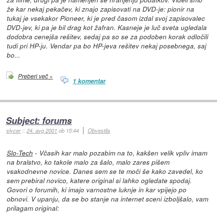
že kar nekaj pekačev, ki znajo zapisovati na DVD-je: pionir na
tukaj je vsekakor Pioneer, ki je pred časom izdal svoj zapisovalec
DVD-jev, ki pa je bil drag kot žafran. Kasneje je luč sveta ugledala
dodobra cenejša rešitev, sedaj pa so se za podoben korak odločili
tudi pri HP-ju. Vendar pa bo HP-jeva rešitev nekaj posebnega, saj
bo...
Preberi več »
1 komentar
Subject: forums
slycer
::
24. avg 2001
ob 15:44
Obvestila
Slo-Tech
- Včasih kar malo pozabim na to, kakšen velik vpliv imam
na bralstvo, ko takole malo za šalo, malo zares pišem
vsakodnevne novice. Danes sem se te moči še kako zavedel, ko
sem prebiral novico, katere original si lahko ogledate spodaj.
Govori o forumih, ki imajo varnostne luknje in kar vpijejo po
obnovi. V upanju, da se bo stanje na internet sceni izboljšalo, vam
prilagam original: