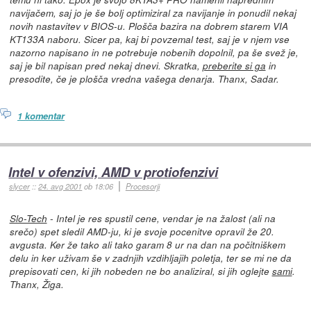
navijačem, saj jo je še bolj optimiziral za navijanje in ponudil nekaj
novih nastavitev v BIOS-u. Plošča bazira na dobrem starem VIA
KT133A naboru. Sicer pa, kaj bi povzemal test, saj je v njem vse
nazorno napisano in ne potrebuje nobenih dopolnil, pa še svež je,
saj je bil napisan pred nekaj dnevi. Skratka,
preberite si ga
in
presodite, če je plošča vredna vašega denarja. Thanx, Sadar.
1 komentar
Intel v ofenzivi, AMD v protiofenzivi
slycer
::
24. avg 2001
ob 18:06
Procesorji
Slo-Tech
- Intel je res spustil cene, vendar je na žalost (ali na
srečo) spet sledil AMD-ju, ki je svoje pocenitve opravil že 20.
avgusta. Ker že tako ali tako garam 8 ur na dan na počitniškem
delu in ker uživam še v zadnjih vzdihljajih poletja, ter se mi ne da
prepisovati cen, ki jih nobeden ne bo analiziral, si jih oglejte
sami
.
Thanx, Žiga.