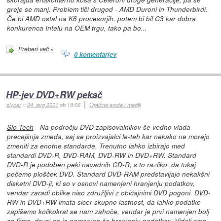
greje se manj. Problem tiči drugod - AMD Duroni in Thunderbirdi.
Če bi AMD ostal na K6 procesorjih, potem bi bil C3 kar dobra
konkurenca Intelu na OEM trgu, tako pa bo...
Preberi več »
0 komentarjev
HP-jev DVD+RW pekač
slycer
::
24. avg 2001
ob 18:06
Optične enote / mediji
Slo-Tech
- Na področju DVD zapisovalnikov še vedno vlada
precejšnja zmeda, saj se proizvajalci le-teh kar nekako ne morejo
zmeniti za enotne standarde. Trenutno lahko izbirajo med
standardi DVD-R, DVD-RAM, DVD-RW in DVD+RW. Standard
DVD-R je podoben peki navadnih CD-R, s to razliko, da tukaj
pečemo plošček DVD. Standard DVD-RAM predstavljajo nekakšni
disketni DVD-ji, ki so v osnovi namenjeni hranjenju podatkov,
vendar zaradi oblike niso združljivi z običajnimi DVD pogoni. DVD-
RW in DVD+RW imata sicer skupno lastnost, da lahko podatke
zapišemo kolikokrat se nam zahoče, vendar je prvi namenjen bolj
za filme, drugi pa je namenjen še hranjenju podatkov. Videli smo