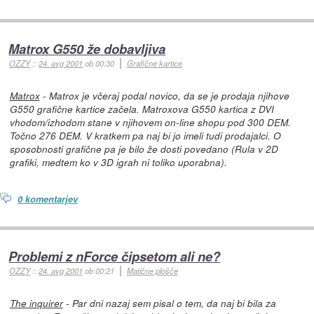
Matrox G550 že dobavljiva
OZZY
::
24. avg 2001
ob 00:30
Grafične kartice
Matrox
- Matrox je včeraj podal novico, da se je prodaja njihove
G550 grafične kartice začela. Matroxova G550 kartica z DVI
vhodom/izhodom stane v njihovem on-line shopu pod 300 DEM.
Točno 276 DEM. V kratkem pa naj bi jo imeli tudi prodajalci. O
sposobnosti grafične pa je bilo že dosti povedano (Rula v 2D
grafiki, medtem ko v 3D igrah ni toliko uporabna).
0 komentarjev
Problemi z nForce čipsetom ali ne?
OZZY
::
24. avg 2001
ob 00:21
Matične plošče
The inquirer
- Par dni nazaj sem pisal o tem, da naj bi bila za