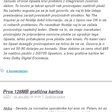
zamudo nForce čipseta krivi problemi z integriranim zvočnim
delom. To novico je takrat sprožil nek proizvajalec matičnih plošč.
Na začetku avgusta pa se je tudi govorilo, da naj bi bila izdaja
prestavljena zaradi previsokih proizvodnih stroškov. No The
Inquirer je od Nvidije dobil informacijo, da je z čipom vse OK in da
ni nobenih problemov. Po navedbah Nvidije naj bi se začela
proizvodnja naslednji teden. Glede na to, da imajo marsikateri
proizvajalci že pripravljene osnovne plošče za vgradnjo tega
čipseta, lahko pričakujemo prve plošče zelo kmalu. Po kateri ceni
bo čipset dosegljiv proizvajalcem se točno še ne ve. Govora je o
ceni od 50-90 dolarjev po komadu. Sicer dobimo za ceno okoli $65
že matično ploščo z SiS735 čipsetom, a brez grafične kartice ter
brez Dolby Digital Encoderja.
0 komentarjev
Prva 128MB grafična kartica
OZZY
::
24. avg 2001
ob 00:09
Grafične kartice
Akiba
- Seveda za normalne uporabnike kot smo mi. Potem, ko so