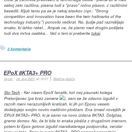
seboj zelo različna, pisana tudi s "pravo" ročno pisavo, z različnimi
besedili. Kljub temu pa se je nekaj stavkov (npr.: "Strong
competition and innovation have been the twin hallmarks of the
technology industry.") ponovilo večkrat. No, ljudje pač razmišljajo
enako, bi lahko rekel... Ampak ne, če pismo med drugim pošljeta
tudi dva mrtva osebka... Več o tem si preberite
tukaj
.
2 komentarja
EPoX 8KTA3+ PRO
slycer
::
24. avg 2001
ob 18:07
Matične plošče
Slo-Tech
- Ker nisem EpoX fanatik, kot moj pisunski kolega
Pretorijanec (pa brez zamere
), sem se že zdavno izgubil v
raznih meni nerazumljivih kraticah, ki jih pri Epoxu veselo
dodeljujejo svojim novim matičnim ploščam. Ena izmed novejših je
EPoX 8KTA3+ PRO, ki je samo na novo izdana 8KTA3. Dolgčas,
gremo domov. No, če bi bila to enaka plošča z drugačnim imenom,
potem bi Epox gotovo izgubil marsikaterega podpornika, vendar
temu ni tako. Epox je svojo 8KTA3+ PRO namenil naprednim