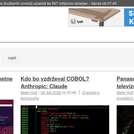
 družbenih omrežij vplačati še 567 milijonov dolarjev
::
danes ob 07:40
metne
Kdo bo vzdrževal COBOL?
Panaso
Anthropic: Claude
televiz
Matej Huš
::
24. feb 2026
ob 20:48
Znanost in
Matej Huš
tehnologija
projektorji /