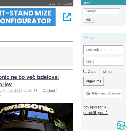
Išči:
Zadnje novice
Prijava
Zapomni si me
nic ne bo več izdeloval
orjev
::
24. feb 2026
ob 20:48
Zasloni /
 ...
nov uporabnik
pozabili geslo?