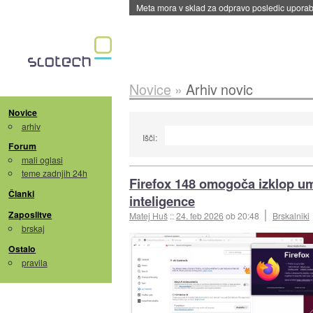
Meta mora v sklad za odpravo posledic uporabe
Novice
»
Arhiv novic
Novice
arhiv
Išči:
Forum
mali oglasi
teme zadnjih 24h
Firefox 148 omogoča izklop u
Članki
inteligence
Zaposlitve
Matej Huš
::
24. feb 2026
ob 20:48
Brskalniki
brskaj
Ostalo
pravila