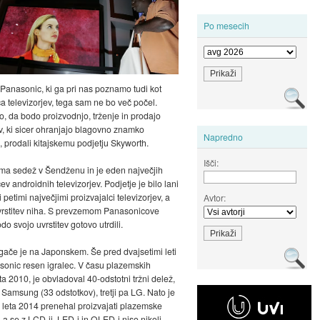
Po mesecih
 Panasonic, ki ga pri nas poznamo tudi kot
ca televizorjev, tega sam ne bo več počel.
o, da bodo proizvodnjo, trženje in prodajo
ev, ki sicer ohranjajo blagovno znamko
Napredno
 prodali kitajskemu podjetju Skyworth.
Išči:
ma sedež v Šendženu in je eden največjih
ev androidnih televizorjev. Podjetje je bilo lani
petimi največjimi proizvajalci televizorjev, a
Avtor:
vrstitev niha. S prevzemom Panasonicove
o svojo uvrstitev gotovo utrdili.
gače je na Japonskem. Še pred dvajsetimi leti
asonic resen igralec. V času plazemskih
leta 2010, je obvladoval 40-odstotni tržni delež,
l Samsung (33 odstotkov), tretji pa LG. Nato je
leta 2014 prenehal proizvajati plazemske
, a se z LCD-ji, LED-i in OLED-i niso nikoli