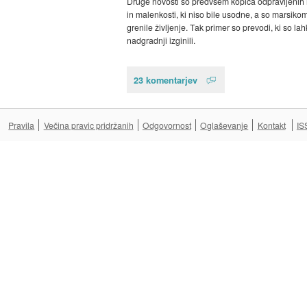
Druge novosti so predvsem kopica odpravljenih
in malenkosti, ki niso bile usodne, a so marsiko
grenile življenje. Tak primer so prevodi, ki so la
nadgradnji izginili.
23 komentarjev
Pravila
Večina pravic pridržanih
Odgovornost
Oglaševanje
Kontakt
IS