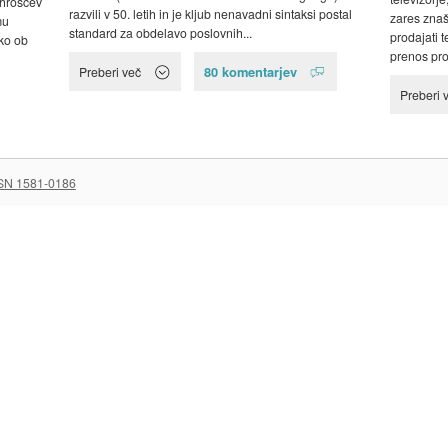
 hroščev
razvili v 50. letih in je kljub nenavadni sintaksi postal
zares znaš
mu
standard za obdelavo poslovnih...
prodajati 
hko ob
prenos pro
80 komentarjev
Preberi več
Preberi 
SN 1581-0186