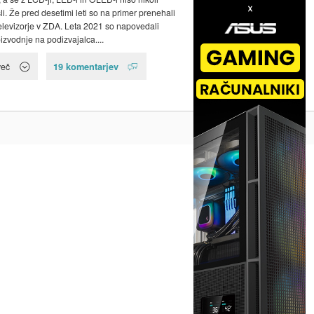
li. Že pred desetimi leti so na primer prenehali
televizorje v ZDA. Leta 2021 so napovedali
izvodnje na podizvajalca....
19 komentarjev
več
Na vrh ^