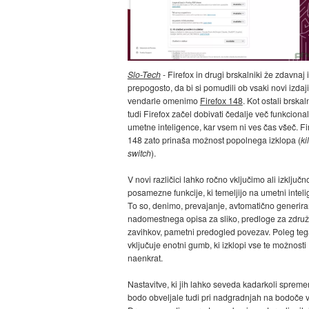
Slo-Tech
- Firefox in drugi brskalniki že zdavnaj 
prepogosto, da bi si pomudili ob vsaki novi izdaji
vendarle omenimo
Firefox 148
. Kot ostali brskaln
tudi Firefox začel dobivati čedalje več funkcional
umetne inteligence, kar vsem ni ves čas všeč. Fi
148 zato prinaša možnost popolnega izklopa (
kil
switch
).
V novi različici lahko ročno vključimo ali izključn
posamezne funkcije, ki temeljijo na umetni inteli
To so, denimo, prevajanje, avtomatično generira
nadomestnega opisa za sliko, predloge za zdru
zavihkov, pametni predogled povezav. Poleg teg
vključuje enotni gumb, ki izklopi vse te možnosti
naenkrat.
Nastavitve, ki jih lahko seveda kadarkoli sprem
bodo obveljale tudi pri nadgradnjah na bodoče v