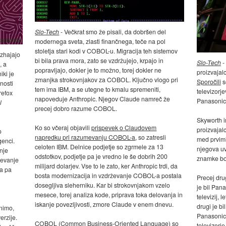
Slo-Tech
- Večkrat smo že pisali, da dobršen del
modernega sveta, zlasti finančnega, teče na pol
stoletja stari kodi v COBOL-u. Migracija teh sistemov
izhajajo
bi bila prava mora, zato se vzdržujejo, krpajo in
Slo-Tech
-
, a
popravljajo, dokler je to možno, torej dokler ne
proizvajal
iki je
zmanjka strokovnjakov za COBOL. Ključno vlogo pri
Sporočili
s
nosti
tem ima IBM, a se utegne to kmalu spremeniti,
televizorj
refox
napoveduje Anthropic. Njegov Claude namreč že
Panasonic,
l
precej dobro razume COBOL.
Skyworth i
Ko so včeraj objavili
prispevek o Claudovem
proizvajalc
o
napredku pri razumevanju COBOL-a
, so zatresli
med prvimi 
genci.
celoten IBM. Delnice podjetje so zgrmele za 13
njegova u
nje
odstotkov, podjetje pa je vredno le še dobrih 200
znamke bod
ževanje
milijard dolarjev. Vse to le zato, ker Anthropic trdi, da
a pa
bosta modernizacija in vzdrževanje COBOL-a postala
Precej dru
dosegljiva sleherniku. Kar bi strokovnjakom vzelo
je bil Pan
mesece, torej analiza kode, priprava toka delovanja in
televizij, 
iskanje povezljivosti, zmore Claude v enem dnevu.
drugi je bi
enimo,
Panasonic 
erzije.
COBOL (Common Business-Oriented Language) so
televizorje