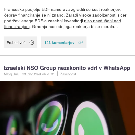
Francosko podjetje EDF namerava zgraditi še šest reaktorjev,
čeprav financiranje še ni znano. Zaradi visoke zadolženosti sicer
podržavljenega EDF-a zasebni investitorji
niso navdušeni nad
financiranjem
. Gradnja naslednjega reaktorja bi se morala...
143 komentarjev
Preberi več
Izraelski NSO Group nezakonito vdrl v WhatsApp
Matej Huš
::
23. dec 2024
ob 20:31
Zasebnost