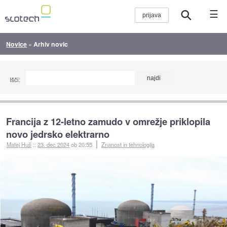
☰
Novice
»
Arhiv novic
Išči:
Francija z 12-letno zamudo v omrežje priklopila
novo jedrsko elektrarno
Matej Huš
::
23. dec 2024
ob 20:55
Znanost in tehnologija