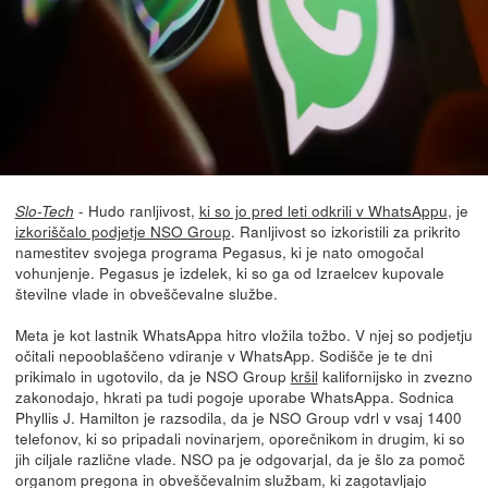
- Hudo ranljivost,
ki so jo pred leti odkrili v WhatsAppu
, je
Slo-Tech
izkoriščalo podjetje NSO Group
. Ranljivost so izkoristili za prikrito
namestitev svojega programa Pegasus, ki je nato omogočal
vohunjenje. Pegasus je izdelek, ki so ga od Izraelcev kupovale
številne vlade in obveščevalne službe.
Meta je kot lastnik WhatsAppa hitro vložila tožbo. V njej so podjetju
očitali nepooblaščeno vdiranje v WhatsApp. Sodišče je te dni
prikimalo in ugotovilo, da je NSO Group
kršil
kalifornijsko in zvezno
zakonodajo, hkrati pa tudi pogoje uporabe WhatsAppa. Sodnica
Phyllis J. Hamilton je razsodila, da je NSO Group vdrl v vsaj 1400
telefonov, ki so pripadali novinarjem, oporečnikom in drugim, ki so
jih ciljale različne vlade. NSO pa je odgovarjal, da je šlo za pomoč
organom pregona in obveščevalnim službam, ki zagotavljajo