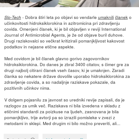
- Dobra štiri leta po objavi so vendarle
umaknili
članek
o
Slo-Tech
učinkovitosti hidroksiklorokina in azitromicina pri zdravljenju
covida. Omenjeni članek, ki je bil objavljen v reviji International
Journal of Antimicrobial Agents, je že od objave buril duhove.
Drugi raziskovalci so večkrat kritizirali pomanjkljivost kakovost
podatkov in nejasne etične aspekte.
Med covidom je bil članek glavno gorivo zagovornikov
hidroksiklorokina. Do danes je zbral 3400 citatov, s čimer gre za
drugi najbolj citirani članek vseh časov, ki je umaknjen. Zaradi
članka so nekatere države dovolile uporabo hidroksiklorokina za
zdravljenje covida, a so nadaljnje raziskave pokazale, da
pozitivnih učinkov nima.
V dolgem pojasnilu za javnost so uredniki revije zapisali, da je
razlogov za umik več. Raziskava ni bila izvedena v skladu z
etičnimi standardi za poizkuse na ljudeh, zasnovana je bila
pomanjkljivo, trije avtorji pa so izrazili pomisleke v zvezi z
metodami in sklepi. Med drugim ni bilo možno preveriti, ali...