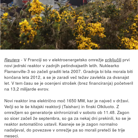
- V Franciji so v elektroenergetsko omrežje
priključili
prvi
Reuters
novi jedrski reaktor v zadnjih petindvajsetih letih. Nuklearko
Flamanville-3 so začeli graditi leta 2007. Gradnja bi bila morala biti
končana leta 2012, a se je zaradi več težav zavlekla za dvanajst
let. V tem času se je ocenjeni strošek (brez financiranja) početveril
na 13,2 milijarde evrov.
Novi reaktor ima električno moč 1650 MW, kar je največ v državi.
Večji so le še kitajski reaktorji (Taishan) in finski Olkiluoto. Z
omrežjem so generatorje sinhronizirali v soboto ob 11.48. Zagon
so sicer začeli že septembra, so ga za nekaj dni prekinili, ko se je
reaktor avtomatično ustavil. Kasneje se je zagon normalno
nadaljeval, do povezave v omrežje pa so morali preteči še trije
meseci.