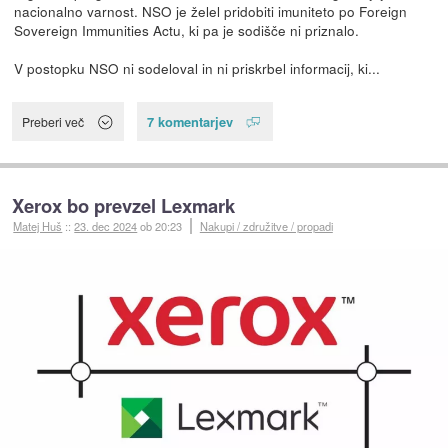
nacionalno varnost. NSO je želel pridobiti imuniteto po Foreign
Sovereign Immunities Actu, ki pa je sodišče ni priznalo.
V postopku NSO ni sodeloval in ni priskrbel informacij, ki...
7 komentarjev
Preberi več
Xerox bo prevzel Lexmark
Matej Huš
::
23. dec 2024
ob 20:23
Nakupi / združitve / propadi