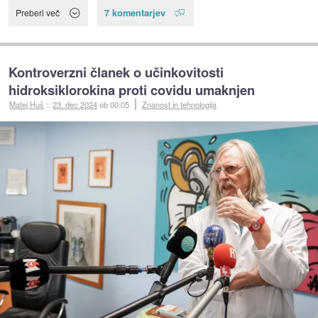
7 komentarjev
Preberi več
Kontroverzni članek o učinkovitosti
hidroksiklorokina proti covidu umaknjen
Matej Huš
::
23. dec 2024
ob 00:05
Znanost in tehnologija