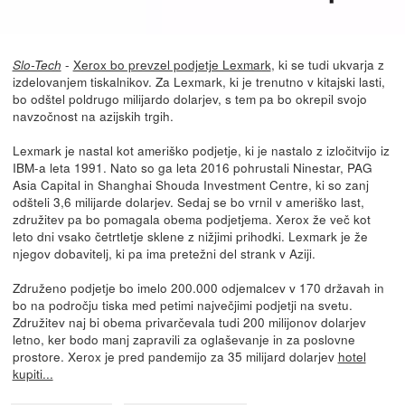
-
Xerox bo prevzel podjetje Lexmark
, ki se tudi ukvarja z
Slo-Tech
izdelovanjem tiskalnikov. Za Lexmark, ki je trenutno v kitajski lasti,
bo odštel poldrugo milijardo dolarjev, s tem pa bo okrepil svojo
navzočnost na azijskih trgih.
Lexmark je nastal kot ameriško podjetje, ki je nastalo z izločitvijo iz
IBM-a leta 1991. Nato so ga leta 2016 pohrustali Ninestar, PAG
Asia Capital in Shanghai Shouda Investment Centre, ki so zanj
odšteli 3,6 milijarde dolarjev. Sedaj se bo vrnil v ameriško last,
združitev pa bo pomagala obema podjetjema. Xerox že več kot
leto dni vsako četrtletje sklene z nižjimi prihodki. Lexmark je že
njegov dobavitelj, ki pa ima pretežni del strank v Aziji.
Združeno podjetje bo imelo 200.000 odjemalcev v 170 državah in
bo na področju tiska med petimi največjimi podjetji na svetu.
Združitev naj bi obema privarčevala tudi 200 milijonov dolarjev
letno, ker bodo manj zapravili za oglaševanje in za poslovne
prostore. Xerox je pred pandemijo za 35 milijard dolarjev
hotel
kupiti...