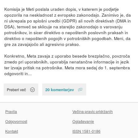
Komisija je Meti poslala uraden dopis, v katerem je podjetje
opozorila na neskladnost z evropsko zakonodajo. Zanimivo je, da
ni ukrepala po splošni uredbi (GDPR) ali novih direktivah (DMA in
DSA), temveč se sklicuje na starejšo zakonodajo o varovanju
potrošnikov, in sicer direktivo o nepoštenih poslovnih praksah in
direktivo o nepoštenih pogojih v potrošniških pogodbah. Meni, da
gre za zavajajočo ali agresivno prakso.
Konkretno, Meta zavaja z uporabo besede brezplačno, povzroča
zmedo pri uporabnikih, uporablja nenatančne informacije in jezik
ter izvaja pritisk na potrošnike. Meta mora sedaj do 1. septembra
odgovoriti in...
20 komentarjev
Preberi več
Pravila
Večina pravic pridržanih
Odgovornost
Oglaševanje
Kontakt
ISSN 1581-0186