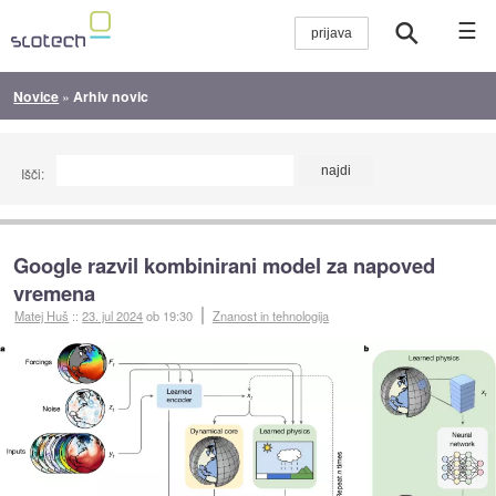
☰
Novice
»
Arhiv novic
Išči:
Google razvil kombinirani model za napoved
vremena
Matej Huš
::
23. jul 2024
ob 19:30
Znanost in tehnologija