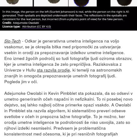
- Odkar je generativna umetna inteligenca na voljo
Slo-Tech
vsakomur, se je okrepila bitka med pripomočki za ustvarjanje
vsebin in orodji za prepoznavanje izdelkov umetne inteligence.
Eno izmed žgočih področij so tudi fotografije ljudi oziroma obrazov,
kjer je umetna inteligenca že zelo prepričljiva. Raziskovalca z
Univerze v Hullu
sta razvila orodje
, ki temelji na astronomskih
znanjih in omogoča prepoznavanje umetnih fotografij ljudi.
Pogleda jim v oči.
Adejumoke Owolabi in Kevin Pimbblet sta pokazala, da so odsevi v
umetno generiranih očeh napačni in nefizikalni. To ni posebej novo
dejstvo, saj lahko najbolj očitne primerke opazi vsakdo. A Owolabi
in Pimbblet sta razvila algoritem, ki sistematično preveri odseve
svetlobe v očeh in prepozna lažne fotografije. To je možno, ker
orodja umetne inteligence te podrobnosti še niso usvojila, zato so
njihovi izdelki nesmiselni. Predvsem je problematična
konsistentnost med očesoma, ki je pri resničnih fotografijah