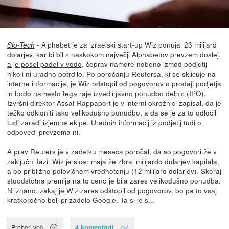
- Alphabet je za izraelski start-up Wiz ponujal 23 milijard
Slo-Tech
dolarjev, kar bi bil z naskokom največji Alphabetov prevzem doslej,
a je posel padel v vodo
, čeprav namere nobeno izmed podjetij
nikoli ni uradno potrdilo. Po poročanju Reutersa, ki se sklicuje na
interne informacije, je Wiz odstopil od pogovorov o prodaji podjetja
in bodo namesto tega raje izvedli javno ponudbo delnic (IPO).
Izvršni direktor Assaf Rappaport je v interni okrožnici zapisal, da je
težko odkloniti tako velikodušno ponudbo, a da se je za to odločil
tudi zaradi izjemne ekipe. Uradnih informacij iz podjetij tudi o
odpovedi prevzema ni.
A prav Reuters je v začetku meseca poročal, da so pogovori že v
zaključni fazi. Wiz je sicer maja že zbral milijardo dolarjev kapitala,
a ob približno polovičnem vrednotenju (12 milijard dolarjev). Skoraj
stoodstotna premija na to ceno je bila zares velikodušno ponudba.
Ni znano, zakaj je Wiz zares odstopil od pogovorov, bo pa to vsaj
kratkoročno bolj prizadelo Google. Ta si je s...
4 komentarji
Preberi več