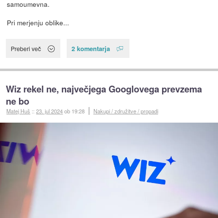
samoumevna.
Pri merjenju oblike...
2 komentarja
Preberi več
Wiz rekel ne, največjega Googlovega prevzema
ne bo
Matej Huš
::
23. jul 2024
ob 19:28
Nakupi / združitve / propadi