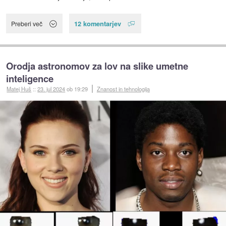
12 komentarjev
Preberi več
Orodja astronomov za lov na slike umetne
inteligence
Matej Huš
::
23. jul 2024
ob 19:29
Znanost in tehnologija