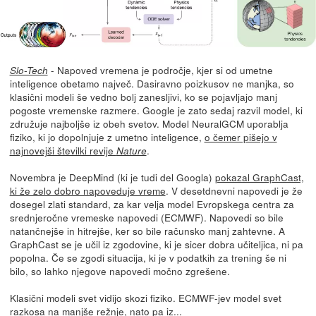
- Napoved vremena je področje, kjer si od umetne
Slo-Tech
inteligence obetamo največ. Dasiravno poizkusov ne manjka, so
klasični modeli še vedno bolj zanesljivi, ko se pojavljajo manj
pogoste vremenske razmere. Google je zato sedaj razvil model, ki
združuje najboljše iz obeh svetov. Model NeuralGCM uporablja
fiziko, ki jo dopolnjuje z umetno inteligence,
o čemer pišejo v
najnovejši številki revije
.
Nature
Novembra je DeepMind (ki je tudi del Googla)
pokazal GraphCast,
ki že zelo dobro napoveduje vreme
. V desetdnevni napovedi je že
dosegel zlati standard, za kar velja model Evropskega centra za
srednjeročne vremeske napovedi (ECMWF). Napovedi so bile
natančnejše in hitrejše, ker so bile računsko manj zahtevne. A
GraphCast se je učil iz zgodovine, ki je sicer dobra učiteljica, ni pa
popolna. Če se zgodi situacija, ki je v podatkih za trening še ni
bilo, so lahko njegove napovedi močno zgrešene.
Klasični modeli svet vidijo skozi fiziko. ECMWF-jev model svet
razkosa na manjše režnje, nato pa iz...