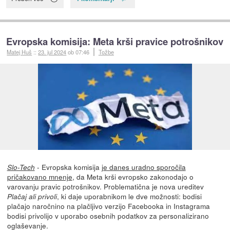
Evropska komisija: Meta krši pravice potrošnikov
Matej Huš
::
23. jul 2024
ob 07:46
Tožbe
- Evropska komisija
je danes uradno sporočila
Slo-Tech
pričakovano mnenje
, da Meta krši evropsko zakonodajo o
varovanju pravic potrošnikov. Problematična je nova ureditev
, ki daje uporabnikom le dve možnosti: bodisi
Plačaj ali privoli
plačajo naročnino na plačljivo verzijo Facebooka in Instagrama
bodisi privolijo v uporabo osebnih podatkov za personalizirano
oglaševanje.