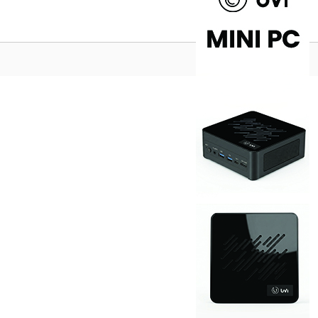
Na vrh ^