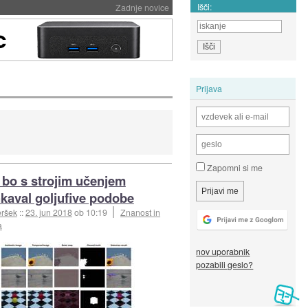
Išči:
Zadnje novice
Prijava
Zapomni si me
bo s strojim učenjem
nkaval goljufive podobe
eršek
::
23. jun 2018
ob 10:19
Znanost in
a
nov uporabnik
pozabili geslo?