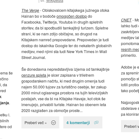
vir:
Wikipedia
The Verge
- Obiskovalcem kitajskega južnega otoka
Hainan bo v bodoče
omogočen dostop
do
CNET
- Mo
Facebooka, Twitterja, Youtuba in drugih spletnih
lahko tudi
storitev, da bi spodbudili tamkajšnji turizem. Spletne
zaskrbljen
strani, ki se nam zdijo običajne, so drugod na
medijev lah
Kitajskem namreč prepovedane. Prepovedan je tudi
pomotoma 
dostop do iskalnika Google ter do nekaterih globalnih
resnih med
medijev, med njimi sta tudi New York Times in Wall
primerilo.
Street Journal.
Adobe je en
Še donedavna nepredstavljiva izjema od tamkajšnje
ejema še
za spremin
cenzure spleta
je sicer zapisana v triletnem
večino
pomočjo s
gospodarskem načrtu, ki med drugim omenja tudi
i, da
lotili prot
najem 50.000 tujcev za turistično osebje, ter zakup
pred
tako početj
2000 minut oglasnega prostora na tujih televizijskih
k
postajah, vse da bi na Kitajske Havaje, kot otok še
Najpogostej
janja
.
imenujejo, privabili turiste. Hainan bo obenem leta
obdelave s
2020 razglašen za območje proste...
pa kloniran
etku l.
bilnih
4 komentarji
Preberi več »
Preberi 
atere od