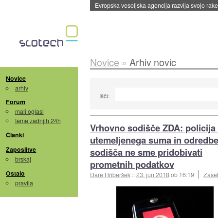
Evropska vesoljska agencija razvija svojo rak
Novice
»
Arhiv novic
Novice
arhiv
Išči:
Forum
mali oglasi
teme zadnjih 24h
Vrhovno sodišče ZDA: policija
Članki
utemeljenega suma in odredb
Zaposlitve
sodišča ne sme pridobivati
brskaj
prometnih podatkov
Ostalo
Dare Hriberšek
::
23. jun 2018
ob 16:19
Zase
pravila