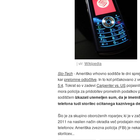
vir:
Wikipedia
Slo-Tech
- Ameriško vrhovno sodišče te dni spr
kar
prelomne odločitve
. In to kot pričakovano z 
5:4
. Tokrat so v zadevi
Carpenter vs. US
pojasnil
mora policija za pridobitev prometnih podatkov 
sodiščem
izkazati utemeljen sum, da je imetni
telefona tudi storilec očitanega kaznivega de
Šlo je za skupino oboroženih roparjev, ki je v zač
2011 na nasilen način okradla več prodajaln mo
telefonov. Ameriška zvezna policija (FBI) je nek
storilcev...