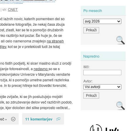
vir:
CNET
Po mesecih
č lažnih novic, katerih pomemben del so
 obdelane fotografije, že nekaj časa zbuja
ost, zlasti, ker se te s pomočjo družabnih
ko razširijo kot požar. Še huje je, če se
ali celo namenoma znajdejo
na straneh
ijev
, kot se je v preteklosti tudi že kdaj
Napredno
o tistih podjetij, ki sicer mastno služi z orodji
Išči:
janje fotorealnosti, a
nedavno
so se s
trokovnjakov Univerze v Marylandu vendarle
iorožja, ki s pomočjo umetne pameti razkrinka
Avtor:
e. In to precej hitreje kot človeški forenziki.
še zvijače, ki se jih poslužujejo mojstri
lik, so združevanje delov več različnih podob,
je, kjer določen del slike preprosto večkrat...
11 komentarjev
več »