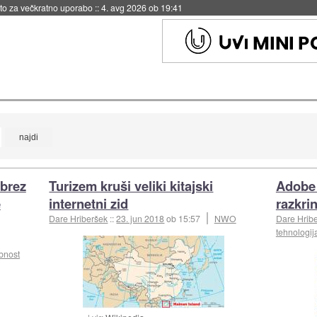
eto za večkratno uporabo
::
4. avg 2026 ob 19:41
 brez
Turizem kruši veliki kitajski
Adobe 
e
internetni zid
razkri
Dare Hriberšek
::
23. jun 2018
ob 15:57
NWO
Dare Hrib
tehnologij
bnost