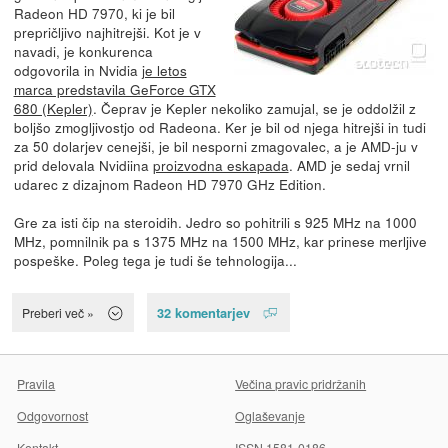
Radeon HD 7970, ki je bil
prepričljivo najhitrejši. Kot je v
navadi, je konkurenca
odgovorila in Nvidia
je letos
marca predstavila GeForce GTX
680 (Kepler)
. Čeprav je Kepler nekoliko zamujal, se je oddolžil z
boljšo zmogljivostjo od Radeona. Ker je bil od njega hitrejši in tudi
za 50 dolarjev cenejši, je bil nesporni zmagovalec, a je AMD-ju v
prid delovala Nvidiina
proizvodna eskapada
. AMD je sedaj vrnil
udarec z dizajnom Radeon HD 7970 GHz Edition.
Gre za isti čip na steroidih. Jedro so pohitrili s 925 MHz na 1000
MHz, pomnilnik pa s 1375 MHz na 1500 MHz, kar prinese merljive
pospeške. Poleg tega je tudi še tehnologija...
32 komentarjev
Preberi več »
Pravila
Večina pravic pridržanih
Odgovornost
Oglaševanje
Kontakt
ISSN 1581-0186