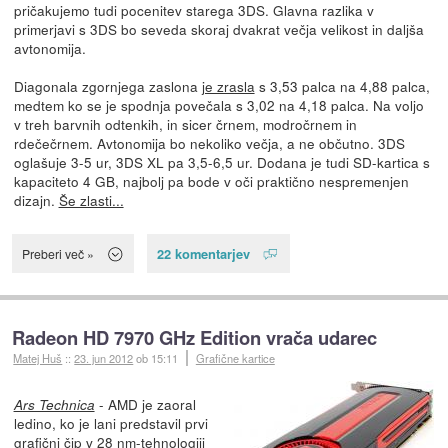
pričakujemo tudi pocenitev starega 3DS. Glavna razlika v
primerjavi s 3DS bo seveda skoraj dvakrat večja velikost in daljša
avtonomija.
Diagonala zgornjega zaslona
je zrasla
s 3,53 palca na 4,88 palca,
medtem ko se je spodnja povečala s 3,02 na 4,18 palca. Na voljo
v treh barvnih odtenkih, in sicer črnem, modročrnem in
rdečečrnem. Avtonomija bo nekoliko večja, a ne občutno. 3DS
oglašuje 3-5 ur, 3DS XL pa 3,5-6,5 ur. Dodana je tudi SD-kartica s
kapaciteto 4 GB, najbolj pa bode v oči praktično nespremenjen
dizajn.
Še zlasti...
22 komentarjev
Preberi več »
Radeon HD 7970 GHz Edition vrača udarec
Matej Huš
::
23. jun 2012
ob 15:11
Grafične kartice
- AMD je zaoral
Ars Technica
ledino, ko je lani predstavil prvi
grafični čip v 28 nm-tehnologiji