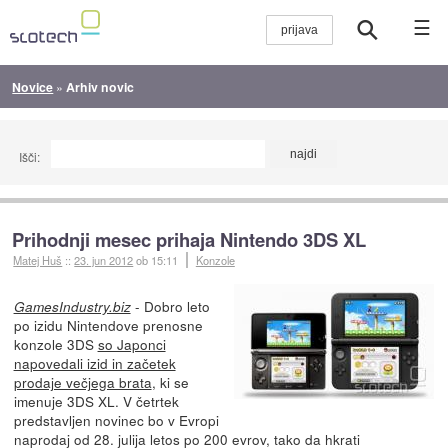
☰
Novice
»
Arhiv novic
Išči:
Prihodnji mesec prihaja Nintendo 3DS XL
Matej Huš
::
23. jun 2012
ob 15:11
Konzole
- Dobro leto
GamesIndustry.biz
po izidu Nintendove prenosne
konzole 3DS
so Japonci
napovedali izid in začetek
prodaje večjega brata
, ki se
imenuje 3DS XL. V četrtek
predstavljen novinec bo v Evropi
naprodaj od 28. julija letos po 200 evrov, tako da hkrati