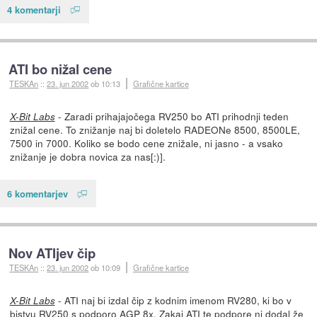
4 komentarji
ATI bo nižal cene
TESKAn
::
23. jun 2002
ob 10:13
Grafične kartice
- Zaradi prihajajočega RV250 bo ATI prihodnji teden
X-Bit Labs
znižal cene. To znižanje naj bi doletelo RADEONe 8500, 8500LE,
7500 in 7000. Koliko se bodo cene znižale, ni jasno - a vsako
znižanje je dobra novica za nas[:)].
6 komentarjev
Nov ATIjev čip
TESKAn
::
23. jun 2002
ob 10:09
Grafične kartice
- ATI naj bi izdal čip z kodnim imenom RV280, ki bo v
X-Bit Labs
bistvu RV250 s podporo AGP 8x. Zakaj ATI te podpore ni dodal že