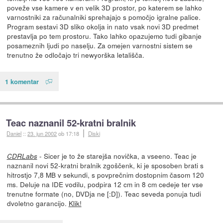
poveže vse kamere v en velik 3D prostor, po katerem se lahko
varnostniki za računalniki sprehajajo s pomočjo igralne palice.
Program sestavi 3D sliko okolja in nato vsak novi 3D predmet
prestavlja po tem prostoru. Tako lahko opazujemo tudi gibanje
posameznih ljudi po naselju. Za omejen varnostni sistem se
trenutno že odločajo tri newyorška letališča.
1 komentar
Teac naznanil 52-kratni bralnik
Daniel
::
23. jun 2002
ob 17:18
Diski
- Sicer je to že starejša novička, a vseeno. Teac je
CDRLabs
naznanil novi 52-kratni bralnik zgoščenk, ki je sposoben brati s
hitrostjo 7,8 MB v sekundi, s povprečnim dostopnim časom 120
ms. Deluje na IDE vodilu, podpira 12 cm in 8 cm cedeje ter vse
trenutne formate (no, DVDja ne [:D]). Teac seveda ponuja tudi
dvoletno garancijo.
Klik!