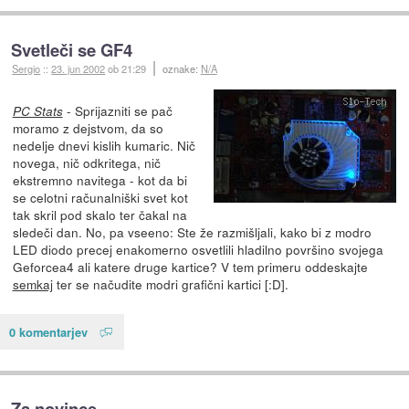
Svetleči se GF4
Sergio
::
23. jun 2002
ob 21:29
oznake:
N/A
- Sprijazniti se pač
PC Stats
moramo z dejstvom, da so
nedelje dnevi kislih kumaric. Nič
novega, nič odkritega, nič
ekstremno navitega - kot da bi
se celotni računalniški svet kot
tak skril pod skalo ter čakal na
sledeči dan. No, pa vseeno: Ste že razmišljali, kako bi z modro
LED diodo precej enakomerno osvetlili hladilno površino svojega
Geforcea4 ali katere druge kartice? V tem primeru oddeskajte
semkaj
ter se načudite modri grafični kartici [:D].
0 komentarjev
Za novince