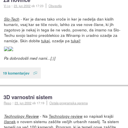
V-i-p
::
23. jun 2002
ob 17:23
Obvestila
- Ker je danes tako vroče in ker je nedelja dan kislih
Slo-Tech
kumaric, vsaj kar se tiče novic, lahko za vse nove člane, ki jih
zagotovo je nekaj in tega še ne vedo, povemo, da imamo na Slo-
Techu svojo lastno preoblekico za Winamp in uradno ozadje za
namizje. Skin dobite
tukaj
, ozadje pa
tukaj!
Pa dobrodošli med nami...[;)]
19 komentarjev
3D varnostni sistem
Reso
::
23. jun 2002
ob 17:19
Ostala programska oprema
- Na
Technology-review
so napisali krajši
Technology Review
članek
o novem sistemu zaščite večjih urbanih naselij. Ta sistem
temelji na več 100 kamerah. Program, ki je temelj nove zaščite,