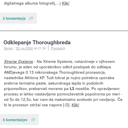
digitalnega albuma fotografij,...)
Klik!
2 komentarja
Odklepanje Thoroughbreda
Sergio
::
23. jun 2002
ob 21:34
Procesorji
- Na Xtreme Systems, natančneje v njihovem
Xtreme Systems
forumu, je eden od uporabnikov odkril postopek do odklepa
AMDjevega 0.13 mikronskega Thoroughbred procesorja,
naslednika Athlona XP. Tudi tokrat je nujno potrebna uporaba
srebrne termalne paste, sekundnega lepila in podobnih
pripomočkov, prebarvati moramo pa
mostiče. Po opravljenem
L3
procesu si lahko nastavljamo pomnoževalnik popolnoma po meri -
od 5x do 12,5x, kar nam da maksimalno svobodo pri navijanju. Če
bi le procesor zdržal vse napore [:D].
Klik!
0 komentarjev