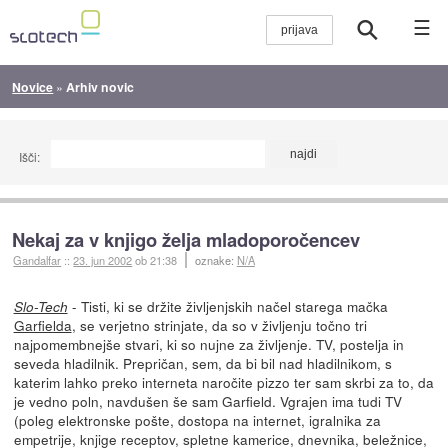
☰
Novice
»
Arhiv novic
Išči:
Nekaj za v knjigo želja mladoporočencev
Gandalfar
::
23. jun 2002
ob 21:38
oznake:
N/A
- Tisti, ki se držite življenjskih načel starega mačka
Slo-Tech
Garfielda
, se verjetno strinjate, da so v življenju točno tri
najpomembnejše stvari, ki so nujne za življenje. TV, postelja in
seveda hladilnik. Prepričan, sem, da bi bil nad hladilnikom, s
katerim lahko preko interneta naročite pizzo ter sam skrbi za to, da
je vedno poln, navdušen še sam Garfield. Vgrajen ima tudi TV
(poleg elektronske pošte, dostopa na internet, igralnika za
empetrije, knjige receptov, spletne kamerice, dnevnika, beležnice,