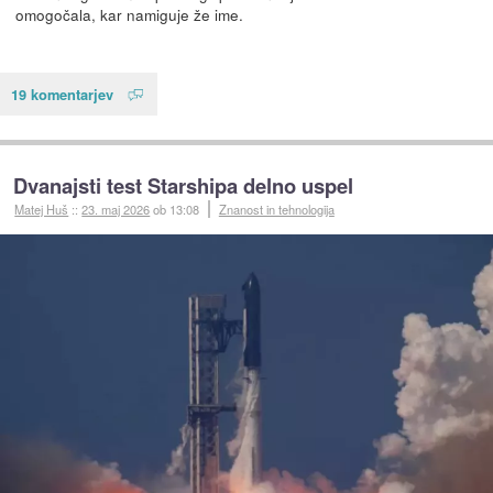
omogočala, kar namiguje že ime.
19 komentarjev
Dvanajsti test Starshipa delno uspel
Matej Huš
::
23. maj 2026
ob 13:08
Znanost in tehnologija