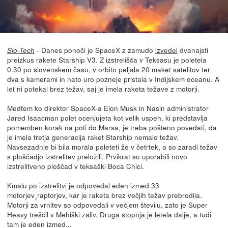
- Danes ponoči je SpaceX z zamudo
izvedel
dvanajsti
Slo-Tech
preizkus rakete Starship V3. Z izstrelišča v Teksasu je poletela
0.30 po slovenskem času, v orbito peljala 20 maket satelitov ter
dva s kamerami in nato uro pozneje pristala v Indijskem oceanu. A
let ni potekal brez težav, saj je imela raketa težave z motorji.
Medtem ko direktor SpaceX-a Elon Musk in Nasin administrator
Jared Isaacman polet ocenjujeta kot velik uspeh, ki predstavlja
pomemben korak na poti do Marsa, je treba pošteno povedati, da
je imela tretja generacija raket Starship nemalo težav.
Navsezadnje bi bila morala poleteti že v četrtek, a so zaradi težav
s ploščadjo izstrelitev preložili. Prvikrat so uporabili novo
izstrelitveno ploščad v teksaški Boca Chici.
Kmalu po izstrelitvi je odpovedal eden izmed 33
motorjev¸raptorjev, kar je raketa brez večjih težav prebrodila.
Motorji za vrnitev so odpovedali v večjem številu, zato je Super
Heavy treščil v Mehiški zaliv. Druga stopnja je letela dalje, a tudi
tam je eden izmed...