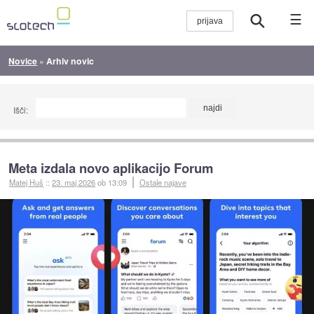
☰
Novice
»
Arhiv novic
Išči:
Meta izdala novo aplikacijo Forum
Matej Huš
::
23. maj 2026
ob 13:09
Ostale najave