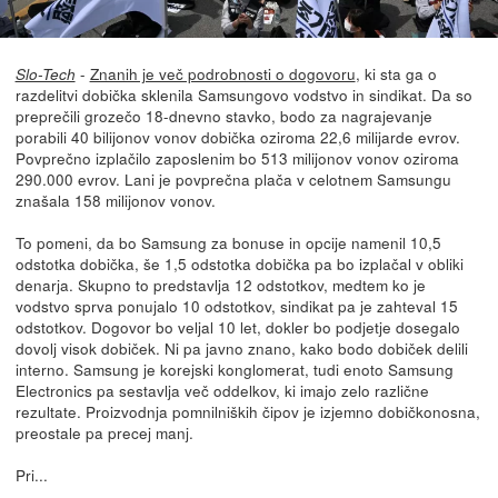
-
Znanih je več podrobnosti o dogovoru
, ki sta ga o
Slo-Tech
razdelitvi dobička sklenila Samsungovo vodstvo in sindikat. Da so
preprečili grozečo 18-dnevno stavko, bodo za nagrajevanje
porabili 40 bilijonov vonov dobička oziroma 22,6 milijarde evrov.
Povprečno izplačilo zaposlenim bo 513 milijonov vonov oziroma
290.000 evrov. Lani je povprečna plača v celotnem Samsungu
znašala 158 milijonov vonov.
To pomeni, da bo Samsung za bonuse in opcije namenil 10,5
odstotka dobička, še 1,5 odstotka dobička pa bo izplačal v obliki
denarja. Skupno to predstavlja 12 odstotkov, medtem ko je
vodstvo sprva ponujalo 10 odstotkov, sindikat pa je zahteval 15
odstotkov. Dogovor bo veljal 10 let, dokler bo podjetje dosegalo
dovolj visok dobiček. Ni pa javno znano, kako bodo dobiček delili
interno. Samsung je korejski konglomerat, tudi enoto Samsung
Electronics pa sestavlja več oddelkov, ki imajo zelo različne
rezultate. Proizvodnja pomnilniških čipov je izjemno dobičkonosna,
preostale pa precej manj.
Pri...