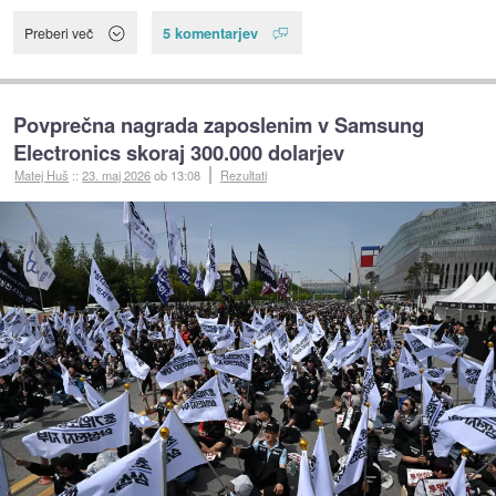
5 komentarjev
Preberi več
Povprečna nagrada zaposlenim v Samsung
Electronics skoraj 300.000 dolarjev
Matej Huš
::
23. maj 2026
ob 13:08
Rezultati