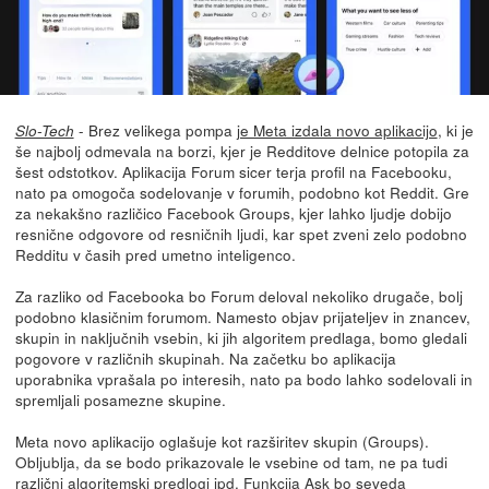
- Brez velikega pompa
je Meta izdala novo aplikacijo
, ki je
Slo-Tech
še najbolj odmevala na borzi, kjer je Redditove delnice potopila za
šest odstotkov. Aplikacija Forum sicer terja profil na Facebooku,
nato pa omogoča sodelovanje v forumih, podobno kot Reddit. Gre
za nekakšno različico Facebook Groups, kjer lahko ljudje dobijo
resnične odgovore od resničnih ljudi, kar spet zveni zelo podobno
Redditu v časih pred umetno inteligenco.
Za razliko od Facebooka bo Forum deloval nekoliko drugače, bolj
podobno klasičnim forumom. Namesto objav prijateljev in znancev,
skupin in naključnih vsebin, ki jih algoritem predlaga, bomo gledali
pogovore v različnih skupinah. Na začetku bo aplikacija
uporabnika vprašala po interesih, nato pa bodo lahko sodelovali in
spremljali posamezne skupine.
Meta novo aplikacijo oglašuje kot razširitev skupin (Groups).
Obljublja, da se bodo prikazovale le vsebine od tam, ne pa tudi
različni algoritemski predlogi ipd. Funkcija Ask bo seveda