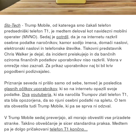
- Trump Mobile, od katerega smo čakali telefon
Slo-Tech
predsedniški telefon T1, je medtem deloval kot navidezni mobilni
operater (MVNO). Sedaj je
potrdil
, da je na internetu razkril
osebne podatke naročnikov, kamor sodijo imena, domači naslovi,
elektronski naslovi in telefonske številke. Tiskovni predstavnik
Chris Walker je dejal, da incident preiskujejo in da bančnih
oziroma finančnih podatkov uporabnikov niso razkrili. Vdora v
omrežje niso zaznali. Za prikaz uporabnikov naj bi bil kriv
pogodbeni podizvajalec.
Priznanje seveda ni prišlo samo od sebe, temveč je posledica
glasnih očitkov uporabnikov
, ki so na internetu opazili svoje
podatke.
Dva
youtuberja
, ki sta naročila Trumpov zlati telefon T1,
sta bila opozorjena, da so njuni osebni podatki na spletu. O tem
sta obvestila tudi Trump Mobile, ki pa se sprva ni odzval.
V Trump Mobile sedaj preverjajo, ali morajo obvestiti vse prizadete
stranke. Takšno obveščanje je sicer standardna praksa. Medtem
pa je dolgo pričakovani
telefon T1 končno...