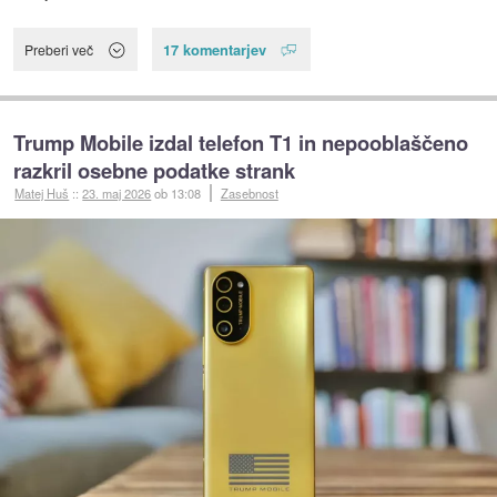
17 komentarjev
Preberi več
Trump Mobile izdal telefon T1 in nepooblaščeno
razkril osebne podatke strank
Matej Huš
::
23. maj 2026
ob 13:08
Zasebnost