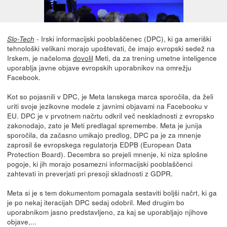
- Irski informacijski pooblaščenec (DPC), ki ga ameriški
Slo-Tech
tehnološki velikani morajo upoštevati, če imajo evropski sedež na
Irskem, je načeloma
dovolil
Meti, da za trening umetne inteligence
uporablja javne objave evropskih uporabnikov na omrežju
Facebook.
Kot so pojasnili v DPC, je Meta lanskega marca sporočila, da želi
uriti svoje jezikovne modele z javnimi objavami na Facebooku v
EU. DPC je v prvotnem načrtu odkril več neskladnosti z evropsko
zakonodajo, zato je Meti predlagal spremembe. Meta je junija
sporočila, da začasno umikajo predlog, DPC pa je za mnenje
zaprosil še evropskega regulatorja EDPB (European Data
Protection Board). Decembra so prejeli mnenje, ki niza splošne
pogoje, ki jih morajo posamezni informacijski pooblaščenci
zahtevati in preverjati pri presoji skladnosti z GDPR.
Meta si je s tem dokumentom pomagala sestaviti boljši načrt, ki ga
je po nekaj iteracijah DPC sedaj odobril. Med drugim bo
uporabnikom jasno predstavljeno, za kaj se uporabljajo njihove
objave,...