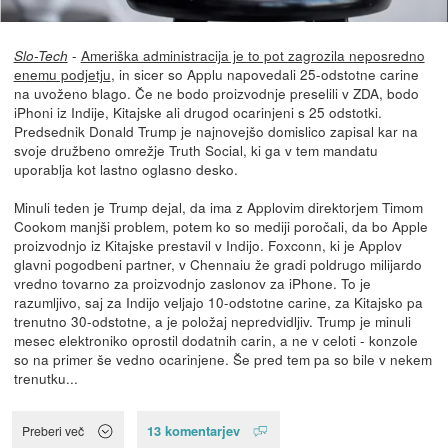
-
Ameriška administracija je to pot zagrozila neposredno
Slo-Tech
enemu podjetju
, in sicer so Applu napovedali 25-odstotne carine
na uvoženo blago. Če ne bodo proizvodnje preselili v ZDA, bodo
iPhoni iz Indije, Kitajske ali drugod ocarinjeni s 25 odstotki.
Predsednik Donald Trump je najnovejšo domislico zapisal kar na
svoje družbeno omrežje Truth Social, ki ga v tem mandatu
uporablja kot lastno oglasno desko.
Minuli teden je Trump dejal, da ima z Applovim direktorjem Timom
Cookom manjši problem, potem ko so mediji poročali, da bo Apple
proizvodnjo iz Kitajske prestavil v Indijo. Foxconn, ki je Applov
glavni pogodbeni partner, v Chennaiu že gradi poldrugo milijardo
vredno tovarno za proizvodnjo zaslonov za iPhone. To je
razumljivo, saj za Indijo veljajo 10-odstotne carine, za Kitajsko pa
trenutno 30-odstotne, a je položaj nepredvidljiv. Trump je minuli
mesec elektroniko oprostil dodatnih carin, a ne v celoti - konzole
so na primer še vedno ocarinjene. Še pred tem pa so bile v nekem
trenutku...
13 komentarjev
Preberi več