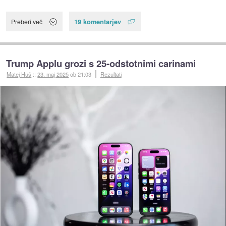
19 komentarjev
Preberi več
Trump Applu grozi s 25-odstotnimi carinami
Matej Huš
::
23. maj 2025
ob 21:03
Rezultati