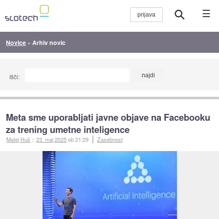
☰
Novice
»
Arhiv novic
Išči:
Meta sme uporabljati javne objave na Facebooku
za trening umetne inteligence
Matej Huš
::
23. maj 2025
ob 21:29
Zasebnost