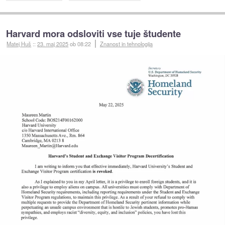
Harvard mora odsloviti vse tuje študente
Matej Huš
::
23. maj 2025
ob 08:22
Znanost in tehnologija