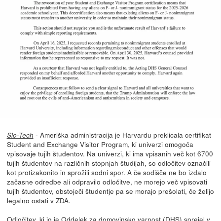
- Ameriška administracija je Harvardu preklicala certifikat
Slo-Tech
Student and Exchange Visitor Program, ki univerzi omogoča
vpisovaje tujih študentov. Na univerzi, ki ima vpisanih več kot 6700
tujih študentov na različnih stopnjah študijah, so odločitev označili
kot protizakonito in sprožili sodni spor. A če sodišče ne bo izdalo
začasne odredbe ali odpravilo odločitve, ne morejo več vpisovati
tujih študentov, obstoječi študentje pa se morajo prešolati, če želijo
legalno ostati v ZDA.
Odločitev, ki jo je Oddelek za domovinsko varnost (DHS) sprejel v