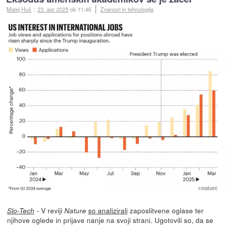
Matej Huš
::
23. apr 2025
ob 11:46
Znanost in tehnologija
- V reviji
so analizirali
zaposlitvene oglase ter
Slo-Tech
Nature
njihove oglede in prijave nanje na svoji strani. Ugotovili so, da se