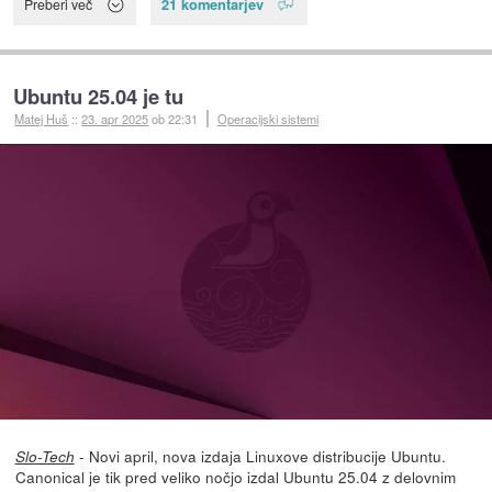
21 komentarjev
Preberi več
Ubuntu 25.04 je tu
Matej Huš
::
23. apr 2025
ob 22:31
Operacijski sistemi
- Novi april, nova izdaja Linuxove distribucije Ubuntu.
Slo-Tech
Canonical je tik pred veliko nočjo izdal Ubuntu 25.04 z delovnim