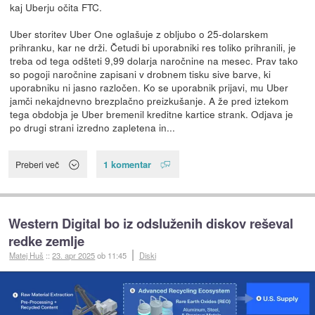
kaj Uberju očita FTC.
Uber storitev Uber One oglašuje z obljubo o 25-dolarskem
prihranku, kar ne drži. Četudi bi uporabniki res toliko prihranili, je
treba od tega odšteti 9,99 dolarja naročnine na mesec. Prav tako
so pogoji naročnine zapisani v drobnem tisku sive barve, ki
uporabniku ni jasno razločen. Ko se uporabnik prijavi, mu Uber
jamči nekajdnevno brezplačno preizkušanje. A že pred iztekom
tega obdobja je Uber bremenil kreditne kartice strank. Odjava je
po drugi strani izredno zapletena in...
1 komentar
Preberi več
Western Digital bo iz odsluženih diskov reševal
redke zemlje
Matej Huš
::
23. apr 2025
ob 11:45
Diski