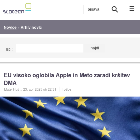
☰
Novice
»
Arhiv novic
Išči:
EU visoko oglobila Apple in Meto zaradi kršitev
DMA
Matej Huš
::
23. apr 2025
ob 22:31
Tožbe