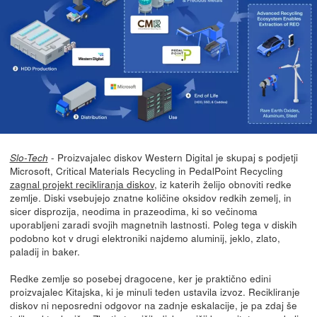
- Proizvajalec diskov Western Digital je skupaj s podjetji
Slo-Tech
Microsoft, Critical Materials Recycling in PedalPoint Recycling
zagnal projekt recikliranja diskov
, iz katerih želijo obnoviti redke
zemlje. Diski vsebujejo znatne količine oksidov redkih zemelj, in
sicer disprozija, neodima in prazeodima, ki so večinoma
uporabljeni zaradi svojih magnetnih lastnosti. Poleg tega v diskih
podobno kot v drugi elektroniki najdemo aluminij, jeklo, zlato,
paladij in baker.
Redke zemlje so posebej dragocene, ker je praktično edini
proizvajalec Kitajska, ki je minuli teden ustavila izvoz. Recikliranje
diskov ni neposredni odgovor na zadnje eskalacije, je pa zdaj še