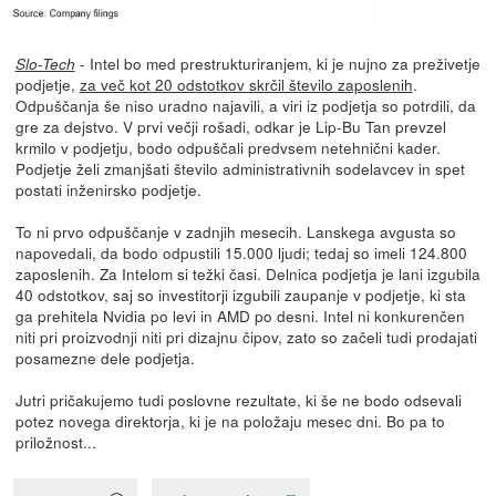
- Intel bo med prestrukturiranjem, ki je nujno za preživetje
Slo-Tech
podjetje,
za več kot 20 odstotkov skrčil število zaposlenih
.
Odpuščanja še niso uradno najavili, a viri iz podjetja so potrdili, da
gre za dejstvo. V prvi večji rošadi, odkar je Lip-Bu Tan prevzel
krmilo v podjetju, bodo odpuščali predvsem netehnični kader.
Podjetje želi zmanjšati število administrativnih sodelavcev in spet
postati inženirsko podjetje.
To ni prvo odpuščanje v zadnjih mesecih. Lanskega avgusta so
napovedali, da bodo odpustili 15.000 ljudi; tedaj so imeli 124.800
zaposlenih. Za Intelom si težki časi. Delnica podjetja je lani izgubila
40 odstotkov, saj so investitorji izgubili zaupanje v podjetje, ki sta
ga prehitela Nvidia po levi in AMD po desni. Intel ni konkurenčen
niti pri proizvodnji niti pri dizajnu čipov, zato so začeli tudi prodajati
posamezne dele podjetja.
Jutri pričakujemo tudi poslovne rezultate, ki še ne bodo odsevali
potez novega direktorja, ki je na položaju mesec dni. Bo pa to
priložnost...