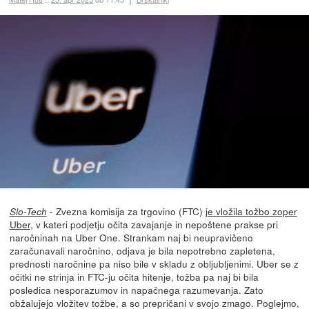
- Zvezna komisija za trgovino (FTC)
je vložila tožbo zoper
Slo-Tech
Uber
, v kateri podjetju očita zavajanje in nepoštene prakse pri
naročninah na Uber One. Strankam naj bi neupravičeno
zaračunavali naročnino, odjava je bila nepotrebno zapletena,
prednosti naročnine pa niso bile v skladu z obljubljenimi. Uber se z
očitki ne strinja in FTC-ju očita hitenje, tožba pa naj bi bila
posledica nesporazumov in napačnega razumevanja. Zato
obžalujejo vložitev tožbe, a so prepričani v svojo zmago. Poglejmo,