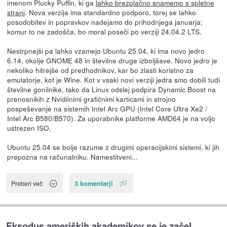
imenom Plucky Puffin, ki ga
lahko brezplačno snamemo s spletne
strani
. Nova verzija ima standardno podporo, torej se lahko
posodobitev in popravkov nadejamo do prihodnjega januarja;
komur to ne zadošča, bo moral poseči po verziji 24.04.2 LTS.
Nestrpnejši pa lahko vzamejo Ubuntu 25.04, ki ima novo jedro
6.14, okolje GNOME 48 in številne druge izboljšave. Novo jedro je
nekoliko hitrejše od predhodnikov, kar bo zlasti koristno za
emulatorje, kot je Wine. Kot v vsaki novi verziji jedra smo dobili tudi
številne gonilnike, tako da Linux odslej podpira Dynamic Boost na
prenosnikih z Nvidiinimi grafičnimi karticami in strojno
pospeševanje na sistemih Intel Arc GPU (Intel Core Ultra Xe2 /
Intel Arc B580/B570). Za uporabnike platforme AMD64 je na voljo
ustrezen ISO.
Ubuntu 25.04 se bolje razume z drugimi operacijskimi sistemi, ki jih
prepozna na računalniku. Namestitveni...
3 komentarji
Preberi več
Eksodus ameriških akademikov se je začel