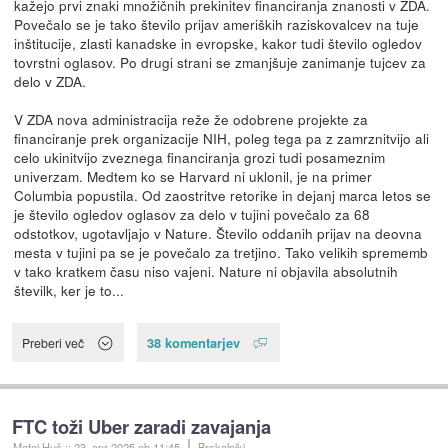
kažejo prvi znaki množičnih prekinitev financiranja znanosti v ZDA.
Povečalo se je tako število prijav ameriških raziskovalcev na tuje
inštitucije, zlasti kanadske in evropske, kakor tudi število ogledov
tovrstni oglasov. Po drugi strani se zmanjšuje zanimanje tujcev za
delo v ZDA.
V ZDA nova administracija reže že odobrene projekte za
financiranje prek organizacije NIH, poleg tega pa z zamrznitvijo ali
celo ukinitvijo zveznega financiranja grozi tudi posameznim
univerzam. Medtem ko se Harvard ni uklonil, je na primer
Columbia popustila. Od zaostritve retorike in dejanj marca letos se
je število ogledov oglasov za delo v tujini povečalo za 68
odstotkov, ugotavljajo v Nature. Število oddanih prijav na deovna
mesta v tujini pa se je povečalo za tretjino. Tako velikih sprememb
v tako kratkem času niso vajeni. Nature ni objavila absolutnih
številk, ker je to...
38 komentarjev
Preberi več
FTC toži Uber zaradi zavajanja
Matej Huš
::
23. apr 2025
ob 11:45
Brskalniki