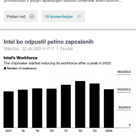
prihodnosti v svojih aplikacijah dovoliti omembe alternativnih...
19 komentarjev
Preberi več
Intel bo odpustil petino zaposlenih
Matej Huš
::
23. apr 2025
ob 22:31
Rezultati