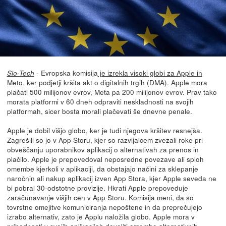
- Evropska komisija
je izrekla visoki globi za Apple in
Slo-Tech
Meto
, ker podjetji kršita akt o digitalnih trgih (DMA). Apple mora
plačati 500 milijonov evrov, Meta pa 200 milijonov evrov. Prav tako
morata platformi v 60 dneh odpraviti neskladnosti na svojih
platformah, sicer bosta morali plačevati še dnevne penale.
Apple je dobil višjo globo, ker je tudi njegova kršitev resnejša.
Zagrešili so jo v App Storu, kjer so razvijalcem zvezali roke pri
obveščanju uporabnikov aplikacij o alternativah za prenos in
plačilo. Apple je prepovedoval neposredne povezave ali sploh
omembe kjerkoli v aplikaciji, da obstajajo načini za sklepanje
naročnin ali nakup aplikacij izven App Stora, kjer Apple seveda ne
bi pobral 30-odstotne provizije. Hkrati Apple prepoveduje
zaračunavanje višjih cen v App Storu. Komisija meni, da so
tovrstne omejitve komuniciranja nepoštene in da preprečujejo
izrabo alternativ, zato je Applu naložila globo. Apple mora v