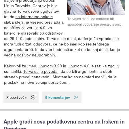
Linus Torvalds. Čeprav je bila
glavna Torvaldsova ugotovitev
ta, da
so internetne ankete
Torvalds meni, da moramo biti
slaba ideja
, je vseeno prevladala
sposobni podverzije prešteti s prsti.
odločitev za verzijo 4.0, za
katero je glasovalo 56 odstotkov
od 29.110 sodelujočih. Torvalds je dejal, da če je že vprašal, se
mora tudi držati odgovora, če ne bo imel kdo res tehtnega
argumenta proti. In da v prihodnosti anket ne bo kaj dosti, ker je
večina odzivov neuporabnih.
Kakorkoli že, med Linuxom 3.20 in Linuxom 4.0 je razlika zgolj v
semantiki.
Torvalds je povedal
, da so bili argumenti na obeh
straneh precej nenavadni. Medtem ko so nekateri menili, da je
preskok na novo verzijo upravičen...
5 komentarjev
Preberi več »
Apple gradi nova podatkovna centra na Irskem in
Danskem