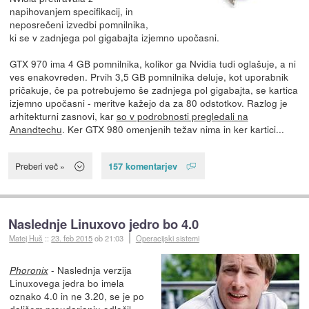
napihovanjem specifikacij, in
neposrečeni izvedbi pomnilnika,
ki se v zadnjega pol gigabajta izjemno upočasni.
GTX 970 ima 4 GB pomnilnika, kolikor ga Nvidia tudi oglašuje, a ni
ves enakovreden. Prvih 3,5 GB pomnilnika deluje, kot uporabnik
pričakuje, če pa potrebujemo še zadnjega pol gigabajta, se kartica
izjemno upočasni - meritve kažejo da za 80 odstotkov. Razlog je
arhitekturni zasnovi, kar
so v podrobnosti pregledali na
Anandtechu
. Ker GTX 980 omenjenih težav nima in ker kartici...
157 komentarjev
Preberi več »
Naslednje Linuxovo jedro bo 4.0
Matej Huš
::
23. feb 2015
ob 21:03
Operacijski sistemi
- Naslednja verzija
Phoronix
Linuxovega jedra bo imela
oznako 4.0 in ne 3.20, se je po
daljšem
preudarjanju
odločil