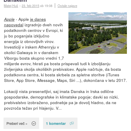
Matej Huš
::
23. feb 2015
ob 19:08
Ostale najave
- Apple
je danes
Apple
napovedal
izgradnjo dveh novih
podatkovnih centrov v Evropi, ki
ju bo poganjala izključno
energija iz obnovljivih virov.
Investiciji v irskem Athenryju v
okolici Galwaya in v danskem
Viborgu bosta skupno vredni 1,7
milijarde evrov, hkrati pa bosta prispevali tudi k izboljšanju
življenjska okolja okoliških prebivalcev. Apple načrtuje, da bosta
podatkovna centra, ki bosta skrbela za spletne storitve (iTunes
Store, App Store, iMessage, Maps, Siri ...), dokončana v letu 2017.
Lokaciji nista presenetljivi, saj imata Danska in Irska odlične
gospodarske, demografske in klimatske pogoje; davki so nizki,
prebivalstvo izobraženo, podnebje pa je dovolj hladno, da ne
povzroča težav pri hlajenju. V...
1 komentar
Preberi več »