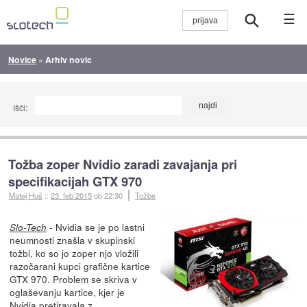
☰
Novice
»
Arhiv novic
Išči:
Tožba zoper Nvidio zaradi zavajanja pri
specifikacijah GTX 970
Matej Huš
::
23. feb 2015
ob 22:30
Tožbe
- Nvidia se je po lastni
Slo-Tech
neumnosti znašla v skupinski
tožbi, ko so jo zoper njo vložili
razočarani kupci grafične kartice
GTX 970. Problem se skriva v
oglaševanju kartice, kjer je
Nvidia pretiravala z