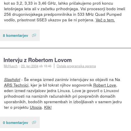
kot so 3,2, 3,33 in 3,46 GHz, lahko pričakujemo proti koncu
letošnjega leta ali v začetku prihodnjega. Vsi procesorji bodo imeli
256 drugonivojskega predpomnilnika in 533 MHz Quad Pumped
vodilo, prisotnost SSE3 ukazov pa še ni potrjena.
Več o tem.
8 komentarjev
Intervju z Robertom Lovom
McHusch
::
23. jan 2004
ob 18:46
Ostala programska oprema
- Še enega izmed zanimiv intervjujev so objavili na Na
Slashdot
ARS Technici
, kjer je bil tokrat njihov sogovornik
Robert Love
,
eden izmed razvijalcev jedra Linuxa. Love je govoril o Linuxovi
prihodnosti na namiznih računalnikih pri povprečnih domačih
uporabnikih, bodočih spremembah in izboljšavah v samem jedru
ter o projektu
Utopia
.
Klik!
0 komentarjev