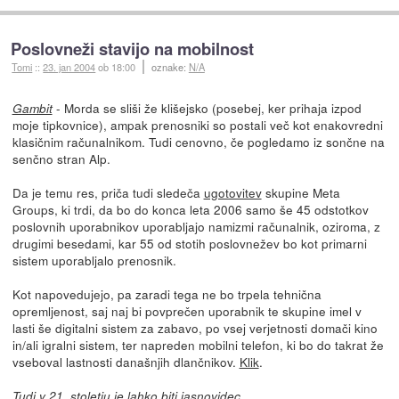
Poslovneži stavijo na mobilnost
Tomi
::
23. jan 2004
ob 18:00
oznake:
N/A
- Morda se sliši že klišejsko (posebej, ker prihaja izpod
Gambit
moje tipkovnice), ampak prenosniki so postali več kot enakovredni
klasičnim računalnikom. Tudi cenovno, če pogledamo iz sončne na
senčno stran Alp.
Da je temu res, priča tudi sledeča
ugotovitev
skupine Meta
Groups, ki trdi, da bo do konca leta 2006 samo še 45 odstotkov
poslovnih uporabnikov uporabljajo namizmi računalnik, oziroma, z
drugimi besedami, kar 55 od stotih poslovnežev bo kot primarni
sistem uporabljalo prenosnik.
Kot napovedujejo, pa zaradi tega ne bo trpela tehnična
opremljenost, saj naj bi povprečen uporabnik te skupine imel v
lasti še digitalni sistem za zabavo, po vsej verjetnosti domači kino
in/ali igralni sistem, ter napreden mobilni telefon, ki bo do takrat že
vseboval lastnosti današnjih dlančnikov.
Klik
.
Tudi v 21. stoletju je lahko biti jasnovidec...