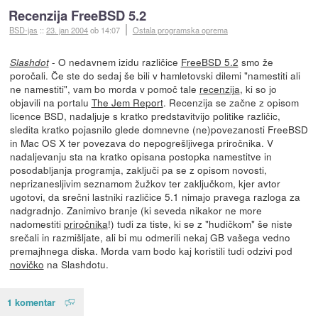
Recenzija FreeBSD 5.2
BSD-jas
::
23. jan 2004
ob 14:07
Ostala programska oprema
- O nedavnem izidu različice
FreeBSD 5.2
smo že
Slashdot
poročali. Če ste do sedaj še bili v hamletovski dilemi "namestiti ali
ne namestiti", vam bo morda v pomoč tale
recenzija
, ki so jo
objavili na portalu
The Jem Report
. Recenzija se začne z opisom
licence BSD, nadaljuje s kratko predstavitvijo politike različic,
sledita kratko pojasnilo glede domnevne (ne)povezanosti FreeBSD
in Mac OS X ter povezava do nepogrešljivega priročnika. V
nadaljevanju sta na kratko opisana postopka namestitve in
posodabljanja programja, zaključi pa se z opisom novosti,
neprizanesljivim seznamom žužkov ter zaključkom, kjer avtor
ugotovi, da srečni lastniki različice 5.1 nimajo pravega razloga za
nadgradnjo. Zanimivo branje (ki seveda nikakor ne more
nadomestiti
priročnika
!) tudi za tiste, ki se z "hudičkom" še niste
srečali in razmišljate, ali bi mu odmerili nekaj GB vašega vedno
premajhnega diska. Morda vam bodo kaj koristili tudi odzivi pod
novičko
na Slashdotu.
1 komentar