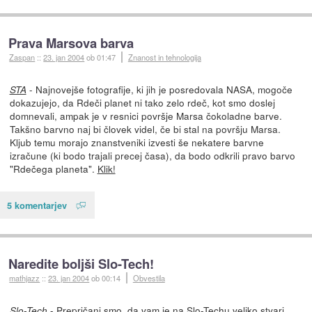
Prava Marsova barva
Zaspan
::
23. jan 2004
ob 01:47
Znanost in tehnologija
- Najnovejše fotografije, ki jih je posredovala NASA, mogoče
STA
dokazujejo, da Rdeči planet ni tako zelo rdeč, kot smo doslej
domnevali, ampak je v resnici površje Marsa čokoladne barve.
Takšno barvno naj bi človek videl, če bi stal na površju Marsa.
Kljub temu morajo znanstveniki izvesti še nekatere barvne
izračune (ki bodo trajali precej časa), da bodo odkrili pravo barvo
"Rdečega planeta".
Klik!
5 komentarjev
Naredite boljši Slo-Tech!
mathjazz
::
23. jan 2004
ob 00:14
Obvestila
- Prepričani smo, da vam je na Slo-Techu veliko stvari
Slo-Tech