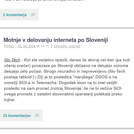
2 komentarja
Motnje v delovanju interneta po Sloveniji
Primoz
::
23. jan 2004
ob 14:15
Omrežja / internet
- Kot ste verjetno opazili, danes že skoraj cel dan (pa tudi
Slo-Tech
včeraj zvečer) povezave po Sloveniji občasno ne delujejo oziroma
delujejo zelo počasi. Strogo neuradno in nepreverjeno (Slo-Tech
postaja tabloid [>:D]) je to posledica "manjšega" DDOS-a na
omrežji SiOl-a in Telemacha. Dogodek sicer ne bi imel večjih
posledic na sam promet znotraj Slovenije, če ne bi večina SiOl-
ovega prometa z ostalimi slovenskimi operaterji potekala preko
tujine.
23 komentarjev