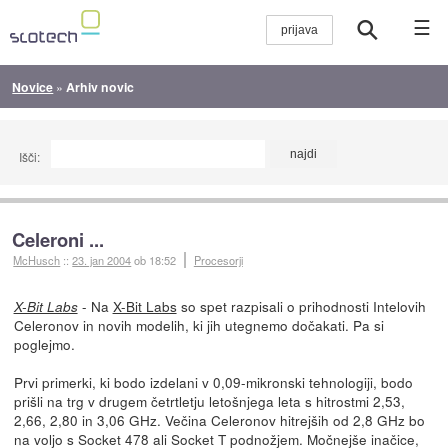
☰
Novice
»
Arhiv novic
Išči:
Celeroni ...
McHusch
::
23. jan 2004
ob 18:52
Procesorji
- Na
X-Bit Labs
so spet razpisali o prihodnosti Intelovih
X-Bit Labs
Celeronov in novih modelih, ki jih utegnemo dočakati. Pa si
poglejmo.
Prvi primerki, ki bodo izdelani v 0,09-mikronski tehnologiji, bodo
prišli na trg v drugem četrtletju letošnjega leta s hitrostmi 2,53,
2,66, 2,80 in 3,06 GHz. Večina Celeronov hitrejših od 2,8 GHz bo
na voljo s Socket 478 ali Socket T podnožjem. Močnejše inačice,