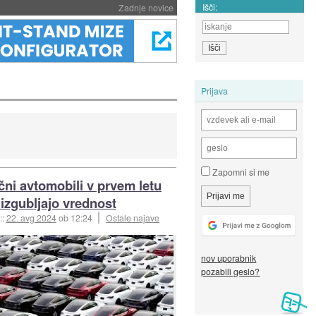
Išči:
Zadnje novice
Prijava
Zapomni si me
ični avtomobili v prvem letu
 izgubljajo vrednost
::
22. avg 2024
ob 12:24
Ostale najave
nov uporabnik
pozabili geslo?