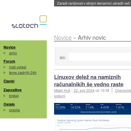
Zaradi ranljivost v strojni denarnici ukradli več
Novice
»
Arhiv novic
Novice
arhiv
Išči:
Forum
mali oglasi
teme zadnjih 24h
Linuxov delež na namiznih
Članki
računalnikih še vedno raste
Zaposlitve
Matej Huš
::
22. avg 2024
ob 19:38
Operacijs
brskaj
sistemi
Ostalo
pravila