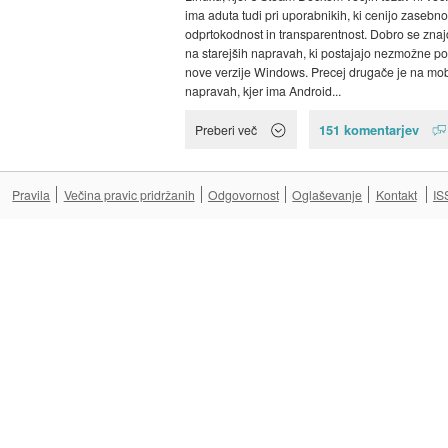
ima aduta tudi pri uporabnikih, ki cenijo zasebno
odprtokodnost in transparentnost. Dobro se znaj
na starejših napravah, ki postajajo nezmožne po
nove verzije Windows. Precej drugače je na mob
napravah, kjer ima Android...
151 komentarjev
Preberi več
Pravila
Večina pravic pridržanih
Odgovornost
Oglaševanje
Kontakt
IS