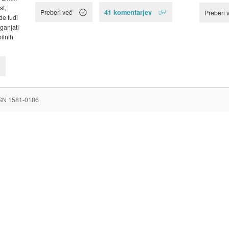
st,
41 komentarjev
Preberi več
Preberi 
de tudi
ganjati
ilnih
SN 1581-0186