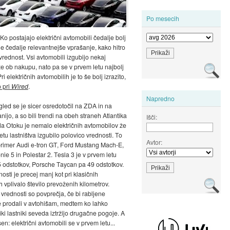
Po mesecih
 Ko postajajo električni avtomobili čedalje bolj
 je čedalje relevantnejše vprašanje, kako hitro
vrednost. Vsi avtomobili izgubijo nekaj
že ob nakupu, nato pa se v prvem letu najbolj
ri električnih avtomobilih je to še bolj izrazito,
o pri
Wired
.
Napredno
gled se je sicer osredotočil na ZDA in na
anijo, a so bili trendi na obeh straneh Atlantika
Išči:
a Otoku je nemalo električnih avtomobilov že
tu lastništva izgubilo polovico vrednosti. To
Avtor:
 primer Audi e-tron GT, Ford Mustang Mach-E,
ie 5 in Polestar 2. Tesla 3 je v prvem letu
5 odstotkov, Porsche Taycan pa 49 odstotkov.
osti je precej manj kot pri klasičnih
h vplivalo število prevoženih kilometrov.
rednosti so povprečja, če bi rabljene
 prodali v avtohišam, medtem ko lahko
i lastniki seveda iztržijo drugačne pogoje. A
sen: električni avtomobili se v prvem letu...