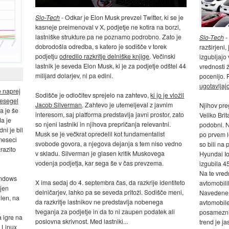
Slo-Tech
- Odkar je Elon Musk prevzel Twitter, ki se je
kasneje preimenoval v X, podjetje ne kotira na borzi,
lastniške strukture pa ne poznamo podrobno. Zato je
Slo-Tech
-
dobrodošla odredba, s katero je sodišče v torek
razširjeni,
podjetju
odredilo razkritje delniške knjige
. Večinski
izgubljajo 
lastnik je seveda Elon Musk, ki je za podjetje odštel 44
vrednosti 
milijard dolarjev, ni pa edini.
pocenijo. P
ugotavljaj
e naprej
Sodišče je odločitev sprejelo na zahtevo,
ki jo je vložil
resegel
Jacob Silverman
. Zahtevo je utemeljeval z javnim
Njihov pre
a je še
interesom, saj platforma predstavlja javni prostor, zato
Veliko Brit
da je
so njeni lastniki in njihova prepričanja relevantni.
podobni. N
ni je bil
Musk se je večkrat opredelil kot fundamentalist
po prvem le
meseci
svobode govora, a njegova dejanja s tem niso vedno
so bili na
razito
v skladu. Silverman je glasen kritik Muskovega
Hyundai Ion
vodenja podjetja, kar sega še v čas prevzema.
izgubila 4
Na te vredn
indows
X ima sedaj do 4. septembra čas, da razkrije identiteto
avtomobili
ljen
delničarjev, lahko pa se seveda pritoži. Sodišče meni,
Navedene v
ilen, na
da razkritje lastnikov ne predstavlja nobenega
avtomobile
tveganja za podjetje in da to ni zaupen podatek ali
posameznik
 igre na
poslovna skrivnost. Med lastniki...
trend je ja
 Linux