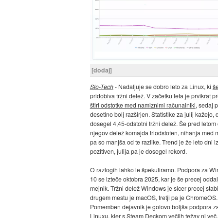
[dodaj]
Slo-Tech
- Nadaljuje se dobro leto za Linux, ki
š
pridobiva tržni delež.
V začetku leta
je prvikrat p
štiri odstotke med namiznimi računalniki
, sedaj p
desetino bolj razširjen. Statistike za julij kažejo, 
dosegel 4,45-odstotni tržni delež. Še pred letom d
njegov delež komajda triodstoten, nihanja med 
pa so manjša od te razlike. Trend je že leto dni iz
pozitiven, julija pa je dosegel rekord.
O razlogih lahko le špekuliramo. Podpora za W
10 se izteče oktobra 2025, kar je še precej odda
mejnik. Tržni delež Windows je sicer precej stab
drugem mestu je macOS, tretji pa je ChromeOS.
Pomemben dejavnik je gotovo boljša podpora za
Linuxu, kjer s Steam Deckom večjih težav ni več.