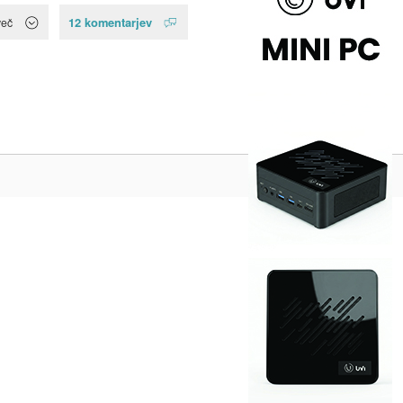
12 komentarjev
več
Na vrh ^