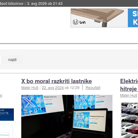
 tisoč bitcoinov
::
3. avg 2026 ob 21:43
X bo moral razkriti lastnike
Elektr
hitreje
Matej Huš
::
22. avg 2024
ob 12:29
Rezultati
ki
Matej Huš