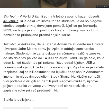
- V Veliki Britaniji so na triletno zaporno kazen
obsodili
Slo-Tech
43-letnika
, ki je delal kot inštruktor za študente, le da so njegove
storitve segale onkraj dovoljene pomoči. Ujeli so ga februarja
2023, sedaj pa je sodni postopek končan. Zasegli mu bodo tudi
nezakonito pridobljeno premoženjsko korist.
Tožilstvo je dokazalo, da je Shahid Adnan za študente na Univerzi
Liverpool John Moore opravljal izpite in oddajal seminarske
naloge. Študentom je za te usluge zaračunaval različne zneske,
od sto dolarjev pa vse do 14.000 dolarjev. Odkrili so ga šele, ko je
eden izmed študentov pri računalništvu oddal ključek USB z
rešenimi nalogami, ki je bil profesorju sumljiv. Zgodba se je začela
razpletati, saj so bili dokumenti na ključku podpisani z Adnanovim
imenom in njegovim podjetjem Study Sharp. Na ključku so našli
tudi podatke o drugih študentih pod njegovim okriljem, njihove
prijave podatke za vstop v univerzitetni elektronski sistem,
zapisane roke pri več predmetih itd.
Stekla je policijska...