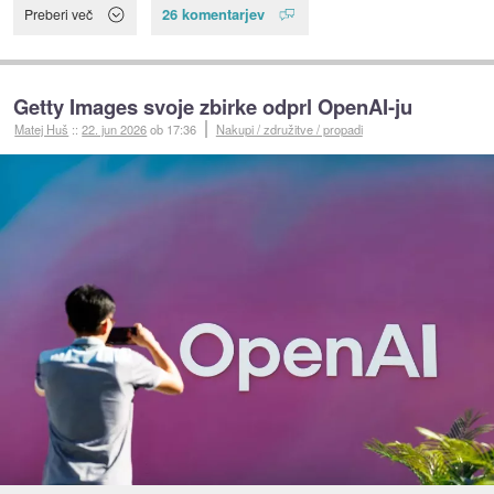
26 komentarjev
Preberi več
Getty Images svoje zbirke odprl OpenAI-ju
Matej Huš
::
22. jun 2026
ob 17:36
Nakupi / združitve / propadi