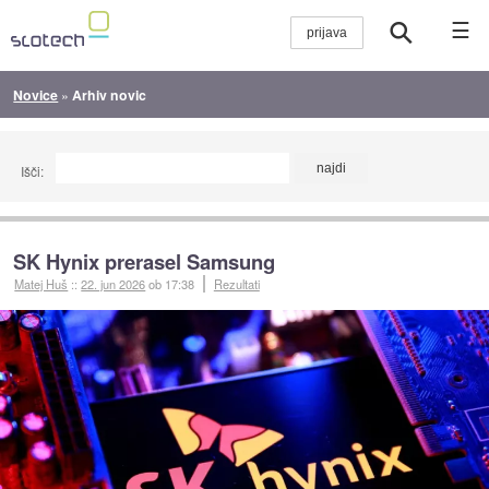
☰
Novice
»
Arhiv novic
Išči:
SK Hynix prerasel Samsung
Matej Huš
::
22. jun 2026
ob 17:38
Rezultati