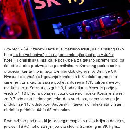
- Še v začetku leta bi si malokdo mislil, da Samsung tako
Slo-Tech
hitro
ne bo več največje in najpomembnejše podjetje v Južni
Koreji
. Pomnilniška mrzlica je poskrbela za takšno spremembo, pa
četudi sta oba proizvajalca pomnilnika, a Samsung počne še kaj
drugega, kar ta hip ni tako izjemno dobičkonosno. Delnice SK
Hynixa so današnje trgovanje končale s 5,6-odstotno rastjo, s
čimer je tržna kapitalizacija podjetja dosegla 1,19 bilijona evrov,
medtem ko je Samsung izgubil 0,1 odstotka, s čimer je podjetje
vredno 1,18 bilijona dolarjev. Južnokorejski indeks Kospi je zrasel
za 0,7 odstotka in dosegel rekordno vrednost, samo letos pa je
pridobil že 117 odstotkov. Japonski in tajvanski indeks sta v istem
obdobju pridobila 44 in 65 odstotkov.
Prvo azijsko podjetje, ki je preseglo magično mejo bilijona dolarjev,
je sicer TSMC, tako za njim pa sta sledila Samsung in SK Hynix.