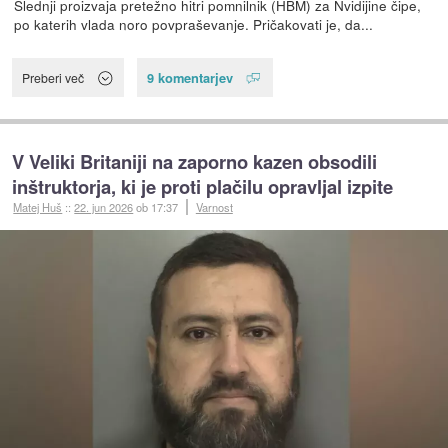
Slednji proizvaja pretežno hitri pomnilnik (HBM) za Nvidijine čipe,
po katerih vlada noro povpraševanje. Pričakovati je, da...
9 komentarjev
Preberi več
V Veliki Britaniji na zaporno kazen obsodili
inštruktorja, ki je proti plačilu opravljal izpite
Matej Huš
::
22. jun 2026
ob 17:37
Varnost