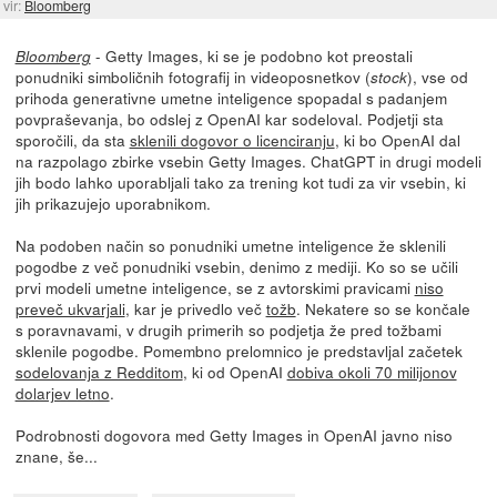
vir:
Bloomberg
- Getty Images, ki se je podobno kot preostali
Bloomberg
ponudniki simboličnih fotografij in videoposnetkov (
), vse od
stock
prihoda generativne umetne inteligence spopadal s padanjem
povpraševanja, bo odslej z OpenAI kar sodeloval. Podjetji sta
sporočili, da sta
sklenili dogovor o licenciranju
, ki bo OpenAI dal
na razpolago zbirke vsebin Getty Images. ChatGPT in drugi modeli
jih bodo lahko uporabljali tako za trening kot tudi za vir vsebin, ki
jih prikazujejo uporabnikom.
Na podoben način so ponudniki umetne inteligence že sklenili
pogodbe z več ponudniki vsebin, denimo z mediji. Ko so se učili
prvi modeli umetne inteligence, se z avtorskimi pravicami
niso
preveč ukvarjali
, kar je privedlo več
tožb
. Nekatere so se končale
s poravnavami, v drugih primerih so podjetja že pred tožbami
sklenile pogodbe. Pomembno prelomnico je predstavljal začetek
sodelovanja z Redditom
, ki od OpenAI
dobiva okoli 70 milijonov
dolarjev letno
.
Podrobnosti dogovora med Getty Images in OpenAI javno niso
znane, še...