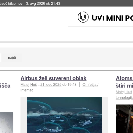
 tisoč bitcoinov
::
3. avg 2026 ob 21:43
Airbus želi suvereni oblak
Atomsk
žišča
štiri 
Matej Huš
::
21. dec 2025
ob 19:48
Omrežja /
internet
Matej Huš
tehnologij