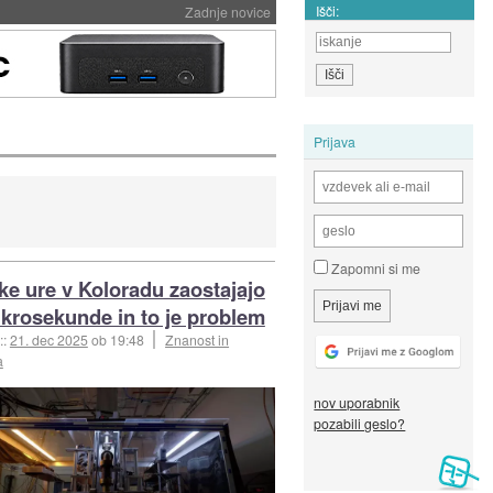
Išči:
Zadnje novice
Prijava
Zapomni si me
e ure v Koloradu zaostajajo
mikrosekunde in to je problem
::
21. dec 2025
ob 19:48
Znanost in
a
nov uporabnik
pozabili geslo?