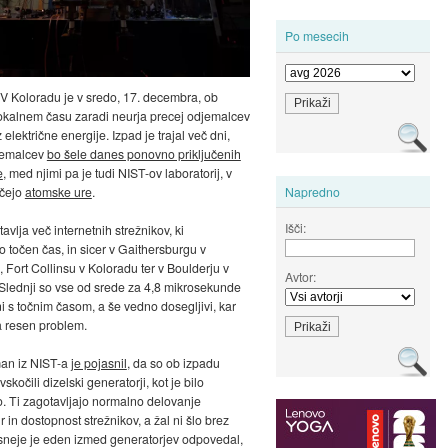
Po mesecih
 V Koloradu je v sredo, 17. decembra, ob
okalnem času zaradi neurja precej odjemalcev
 električne energije. Izpad je trajal več dni,
jemalcev
bo šele danes ponovno priključenih
e
, med njimi pa je tudi NIST-ov laboratorij, v
ečejo
atomske ure
.
Napredno
Išči:
vlja več internetnih strežnikov, ki
jo točen čas, in sicer v Gaithersburgu v
 Fort Collinsu v Koloradu ter v Boulderju v
Avtor:
Slednji so vse od srede za 4,8 mikrosekunde
i s točnim časom, a še vedno dosegljivi, kar
a resen problem.
man iz NIST-a
je pojasnil
, da so ob izpadu
skočili dizelski generatorji, kot je bilo
. Ti zagotavljajo normalno delovanje
 in dostopnost strežnikov, a žal ni šlo brez
neje je eden izmed generatorjev odpovedal,