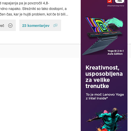
d napajanja pa je povzročil 4,8-
dno napako. Strežniki so tako dostopni, a
čen čas, kar je hujši problem, kot če bi bili...
23 komentarjev
več
Na vrh ^