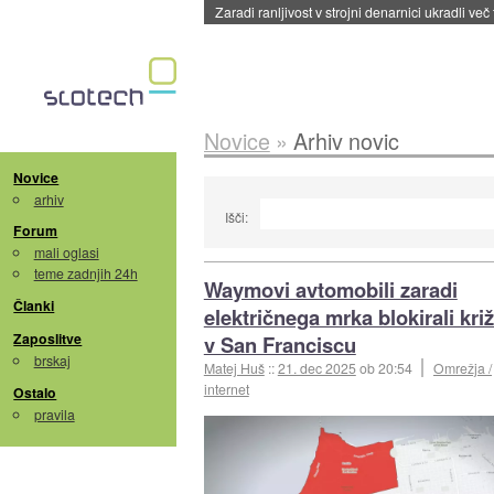
Zaradi ranljivost v strojni denarnici ukradli več
Novice
»
Arhiv novic
Novice
arhiv
Išči:
Forum
mali oglasi
teme zadnjih 24h
Waymovi avtomobili zaradi
Članki
električnega mrka blokirali kri
Zaposlitve
v San Franciscu
brskaj
Matej Huš
::
21. dec 2025
ob 20:54
Omrežja /
internet
Ostalo
pravila