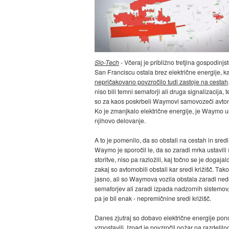
Slo-Tech
- Včeraj je približno tretjina gospodinjs
San Franciscu ostala brez električne energije, ka
nepričakovano povzročilo tudi zastoje na cestah
niso bili temni semaforji ali druga signalizacija,
so za kaos poskrbeli Waymovi samovozeči avtom
Ko je zmanjkalo električne energije, je Waymo us
njihovo delovanje.
A to je pomenilo, da so obstali na cestah in sredi 
Waymo je sporočil le, da so zaradi mrka ustavili 
storitve, niso pa razložili, kaj točno se je dogajalo
zakaj so avtomobili obstali kar sredi križišč. Tako
jasno, ali so Waymova vozila obstala zaradi ned
semaforjev ali zaradi izpada nadzornih sistemov,
pa je bil enak - nepremičnine sredi križišč.
Danes zjutraj so dobavo električne energije po
vzpostavili. Izpad je povzročil požar na razdeliln