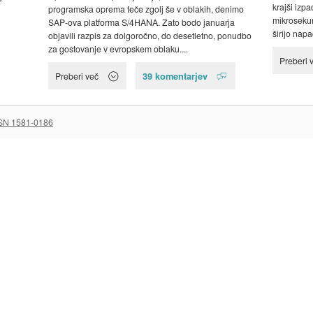
krajši izpa
programska oprema teče zgolj še v oblakih, denimo
mikrosekun
SAP-ova platforma S/4HANA. Zato bodo januarja
širijo napa
objavili razpis za dolgoročno, do desetletno, ponudbo
za gostovanje v evropskem oblaku....
Preberi 
39 komentarjev
Preberi več
SN 1581-0186