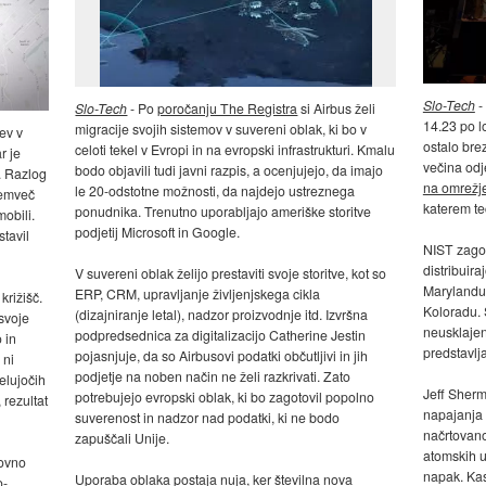
Slo-Tech
-
Slo-Tech
- Po
poročanju The Registra
si Airbus želi
14.23 po l
migracije svojih sistemov v suvereni oblak, ki bo v
tev v
ostalo brez
celoti tekel v Evropi in na evropski infrastrukturi. Kmalu
r je
večina od
bodo objavili tudi javni razpis, a ocenjujejo, da imajo
. Razlog
na omrežj
le 20-odstotne možnosti, da najdejo ustreznega
 temveč
katerem t
ponudnika. Trenutno uporabljajo ameriške storitve
obili.
podjetij Microsoft in Google.
tavil
NIST zagota
distribuira
V suvereni oblak želijo prestaviti svoje storitve, kot so
Marylandu,
ERP, CRM, upravljanje življenjskega cikla
križišč.
Koloradu. 
(dizajniranje letal), nadzor proizvodnje itd. Izvršna
svoje
neusklajen
podpredsednica za digitalizacijo Catherine Jestin
 in
predstavlj
pojasnjuje, da so Airbusovi podatki občutljivi in jih
 ni
podjetje na noben način ne želi razkrivati. Zato
elujočih
Jeff Sher
potrebujejo evropski oblak, ki bo zagotovil popolno
 rezultat
napajanja v
suverenost in nadzor nad podatki, ki ne bodo
načrtovano
zapuščali Unije.
atomskih ur
novno
napak. Kas
Uporaba oblaka postaja nuja, ker številna nova
o-