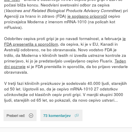
počasi bliža koncu. Neodvisni svetovalni odbor za cepiva
(
) pri
Vaccines and Related Biological Products Advisory Committee
Agenciji za hrano in zdravo (FDA)
je soglasno priporočil
cepivo
proizvajalca Moderna z imenom mRNA-1010 (na policah kot
mFlusiva).
Odobritev cepiva proti gripi je po navadi formalnost, a februarja
je
FDA presenetila s sporočilom
, da cepiva, ki je v EU, Kanadi in
Avstraliji odobreno, ne bo obravnavala. Novo vodstvo FDA je
trdilo, da Moderna v kliničnih testih ni izvedla ustrezne kontrole za
primerjavo, ki jo je predstavljalo uveljavljeno cepivo Fluarix.
Teden
dni pozneje
si je FDA premislila in sporočila, da bo prijavo vendarle
obravnavala.
V tretji fazi kliničnih preizkusov je sodelovalo 40.000 ljudi, starejših
od 50 let. Ugotovili so, da je cepivo mRNA-1010 27 odstotkov
učinkovitejše od klasičnih cepiv proti gripi. V manjši skupini 3000
ljudi, starejših od 65 let, so pokazali, da novo cepivo ustvari...
73 komentarjev
Preberi več