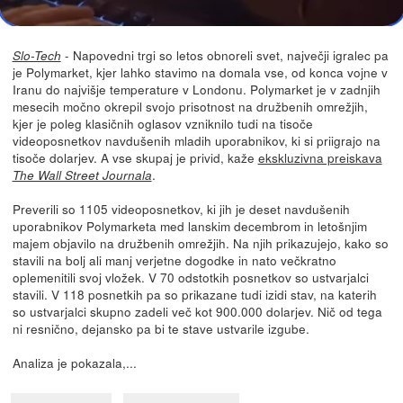
- Napovedni trgi so letos obnoreli svet, največji igralec pa
Slo-Tech
je Polymarket, kjer lahko stavimo na domala vse, od konca vojne v
Iranu do najvišje temperature v Londonu. Polymarket je v zadnjih
mesecih močno okrepil svojo prisotnost na družbenih omrežjih,
kjer je poleg klasičnih oglasov vzniknilo tudi na tisoče
videoposnetkov navdušenih mladih uporabnikov, ki si priigrajo na
tisoče dolarjev. A vse skupaj je privid, kaže
ekskluzivna preiskava
.
The Wall Street Journala
Preverili so 1105 videoposnetkov, ki jih je deset navdušenih
uporabnikov Polymarketa med lanskim decembrom in letošnjim
majem objavilo na družbenih omrežjih. Na njih prikazujejo, kako so
stavili na bolj ali manj verjetne dogodke in nato večkratno
oplemenitili svoj vložek. V 70 odstotkih posnetkov so ustvarjalci
stavili. V 118 posnetkih pa so prikazane tudi izidi stav, na katerih
so ustvarjalci skupno zadeli več kot 900.000 dolarjev. Nič od tega
ni resnično, dejansko pa bi te stave ustvarile izgube.
Analiza je pokazala,...