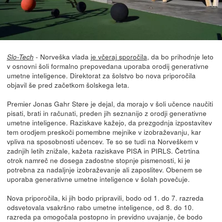
- Norveška vlada
je včeraj sporočila
, da bo prihodnje leto
Slo-Tech
v osnovni šoli formalno prepovedana uporaba orodij generativne
umetne inteligence. Direktorat za šolstvo bo nova priporočila
objavil še pred začetkom šolskega leta.
Premier Jonas Gahr Støre je dejal, da morajo v šoli učence naučiti
pisati, brati in računati, preden jih seznanijo z orodji generativne
umetne inteligence. Raziskave kažejo, da prezgodnja izpostavitev
tem orodjem preskoči pomembne mejnike v izobraževanju, kar
vpliva na sposobnosti učencev. Te so se tudi na Norveškem v
zadnjih letih znižale, kažeta raziskave PISA in PIRLS. Četrtina
otrok namreč ne dosega zadostne stopnje pismenosti, ki je
potrebna za nadaljnje izobraževanje ali zaposlitev. Obenem se
uporaba generativne umetne inteligence v šolah povečuje.
Nova priporočila, ki jih bodo pripravili, bodo od 1. do 7. razreda
odsvetovala vsakršno rabo umetne inteligence, od 8. do 10.
razreda pa omogočala postopno in previdno uvajanje, če bodo