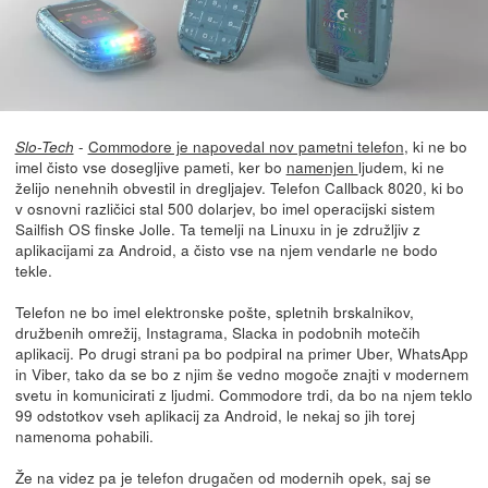
-
Commodore je napovedal nov pametni telefon
, ki ne bo
Slo-Tech
imel čisto vse dosegljive pameti, ker bo
namenjen
ljudem, ki ne
želijo nenehnih obvestil in dregljajev. Telefon Callback 8020, ki bo
v osnovni različici stal 500 dolarjev, bo imel operacijski sistem
Sailfish OS finske Jolle. Ta temelji na Linuxu in je združljiv z
aplikacijami za Android, a čisto vse na njem vendarle ne bodo
tekle.
Telefon ne bo imel elektronske pošte, spletnih brskalnikov,
družbenih omrežij, Instagrama, Slacka in podobnih motečih
aplikacij. Po drugi strani pa bo podpiral na primer Uber, WhatsApp
in Viber, tako da se bo z njim še vedno mogoče znajti v modernem
svetu in komunicirati z ljudmi. Commodore trdi, da bo na njem teklo
99 odstotkov vseh aplikacij za Android, le nekaj so jih torej
namenoma pohabili.
Že na videz pa je telefon drugačen od modernih opek, saj se