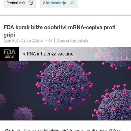
2 komentarja
Preberi več
FDA korak bliže odobritvi mRNA-cepiva proti
gripi
Matej Huš
::
21. jun 2026
ob 14:20
Znanost in tehnologija
- Drama z odobritvijo mRNA-cepiva proti gripi v ZDA se
Slo-Tech