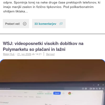
odpre. Spominja torej na neke druge čase preklopnih telefonov, ki
imajo manjši zaslon in fizično tipkovnico. Pod polikarbonatnim
ohišjem tiktaka...
33 komentarjev
Preberi več
WSJ: videoposnetki visokih dobitkov na
Polymarketu so plačani in lažni
Matej Huš
::
21. jun 2026
ob 14:21
Varnost