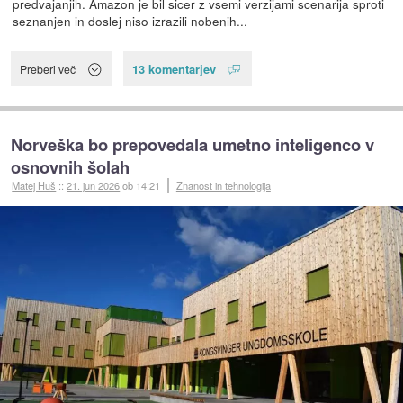
predvajanjih. Amazon je bil sicer z vsemi verzijami scenarija sproti
seznanjen in doslej niso izrazili nobenih...
13 komentarjev
Preberi več
Norveška bo prepovedala umetno inteligenco v
osnovnih šolah
Matej Huš
::
21. jun 2026
ob 14:21
Znanost in tehnologija