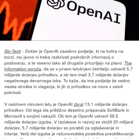
- Dokler je OpenAI zasebno podjetje, ki ne kotira na
Slo-Tech
borzi, mu javno ni treba razkrivati podrobnih informacij o
poslovanju, a te vseeno tako ali drugače pricurljajo na plano.
The
Information poroča
, da so v prvem letošnjem četrtletju ustvarili 5,7
milijarde dolarjev prihodkov, a ob tem imeli 3,7 milijarde dolarjev
negativnega denarnega toka. To kaže, da ima podjetje še vedno
visoke stroške in vlaganja, ki jih iz prihodkov ne more v celoti
pokrivati.
V celotnem minulem letu je OpenAI
zbral
13,1 milijarde dolarjev
prihodkov. Od tega sta približno desetino prispevala SoftBank in
Microsoft s svojimi nakazili. Ob tem je OpenAI ustvaril 38,5
milijarde dolarjev izgube. V raziskave in razvoj so vložili 20 milijard
dolarjev, 5,7 milijarde dolarjev so porabili za oglaševanje in
trženje. Večji del izgube je računovodska posledica preoblikovanja