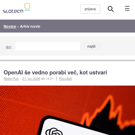
☰
Novice
»
Arhiv novic
Išči:
OpenAI še vedno porabi več, kot ustvari
Matej Huš
::
21. jun 2026
ob 14:21
Rezultati