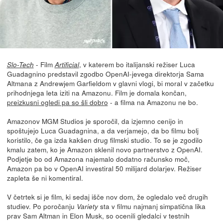
- Film
, v katerem bo italijanski režiser Luca
Slo-Tech
Artificial
Guadagnino predstavil zgodbo OpenAI-jevega direktorja Sama
Altmana z Andrewjem Garfieldom v glavni vlogi, bi moral v začetku
prihodnjega leta iziti na Amazonu. Film je domala končan,
preizkusni ogledi pa so šli dobro
- a filma na Amazonu ne bo.
Amazonov MGM Studios je sporočil, da izjemno cenijo in
spoštujejo Luca Guadagnina, a da verjamejo, da bo filmu bolj
koristilo, če ga izda kakšen drug filmski studio. To se je zgodilo
kmalu zatem, ko je Amazon sklenil novo partnerstvo z OpenAI.
Podjetje bo od Amazona najemalo dodatno računsko moč,
Amazon pa bo v OpenAI investiral 50 milijard dolarjev. Režiser
zapleta še ni komentiral.
V četrtek si je film, ki sedaj išče nov dom, že ogledalo več drugih
studiev. Po poročanju
sta v filmu najmanj simpatična lika
Variety
prav Sam Altman in Elon Musk, so ocenili gledalci v testnih