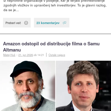
iz neprofitne organizacije v podjetje, kar je terjalo prevrednotenje
zgodnjih vložkov in upravičenj teh investitorjev. To je glavni razlog,
da se je...
23 komentarjev
Preberi več
Amazon odstopil od distribucije filma o Samu
Altmanu
Matej Huš
::
21. jun 2026
ob 14:21
Ostale najave