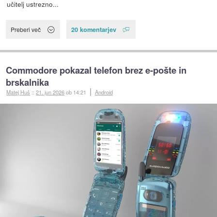
učitelj ustrezno...
20 komentarjev
Preberi več
Commodore pokazal telefon brez e-pošte in
brskalnika
Matej Huš
::
21. jun 2026
ob 14:21
Android